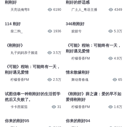
刚刚好
刚好的舒适感
天亮说俺弯8
6190
广土人_粤语主播
4349
114 刚好
346刚刚好
柴二狗_
1936
姣姣兮
5.3万
《刚刚好》
《可能》程响：可能终有一天，
刚好遇见爱情
丸子妈妈亲子频道
3.5万
柠檬香香FM
4.9万
《可能》程响：可能终有一天，
刚好遇见爱情
情未散缘刚好
柠檬香香FM
2.5万
舞动青春魂
65
试图信奉一种刚刚好的生活哲学
《刚刚好》薛之谦：爱的早不如
然后又失败了。
爱得刚刚好
卡卡西紫茄
31
柠檬香香FM
1.6万
你来的刚好05
你来的刚好04