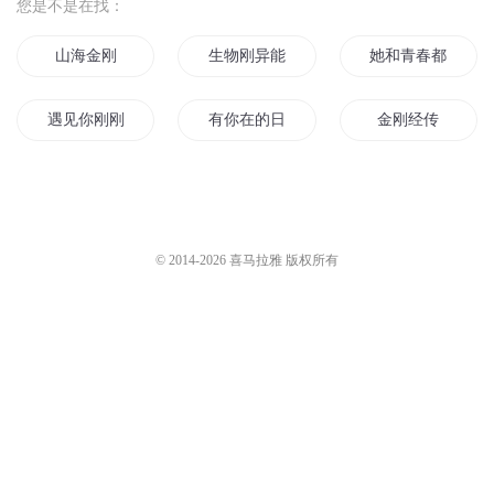
您是不是在找：
山海金刚
生物刚异能的女主你见过吗
她和青春都刚好
遇见你刚刚好
有你在的日子刚刚好
金刚经传
还好刚刚好
那年夏天你刚好来过
刚刚好的我们
想刚我的都被我刚了
游戏才刚刚开始
刚好我要爱上你
© 2014-
2026
喜马拉雅 版权所有
相爱时时光刚刚好
假如爱情刚刚好
火影之最强小金刚
我是王小刚
末日金刚
万古第一刚
九阳九刚帝尊
金刚斗圣