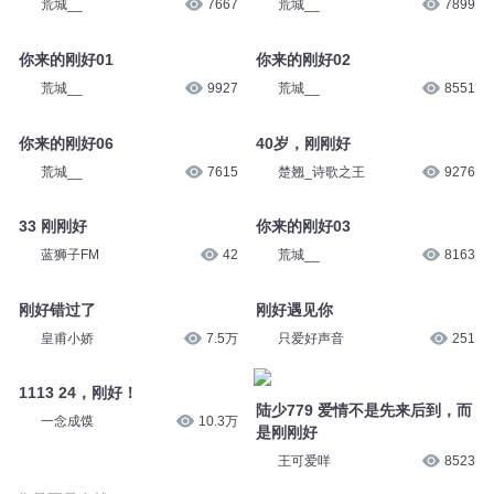
荒城__
7667
荒城__
7899
你来的刚好01
你来的刚好02
荒城__
9927
荒城__
8551
你来的刚好06
40岁，刚刚好
荒城__
7615
楚翘_诗歌之王
9276
33 刚刚好
你来的刚好03
蓝狮子FM
42
荒城__
8163
刚好错过了
刚好遇见你
皇甫小娇
7.5万
只爱好声音
251
1113 24，刚好！
陆少779 爱情不是先来后到，而
一念成馍
10.3万
是刚刚好
王可爱咩
8523