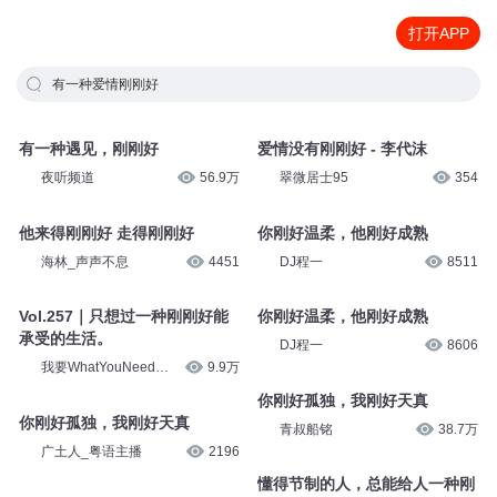
打开APP
有一种爱情刚刚好
有一种遇见，刚刚好
爱情没有刚刚好 - 李代沫
夜听频道
56.9万
翠微居士95
354
他来得刚刚好 走得刚刚好
你刚好温柔，他刚好成熟
海林_声声不息
4451
DJ程一
8511
Vol.257｜只想过一种刚刚好能
你刚好温柔，他刚好成熟
承受的生活。
DJ程一
8606
我要WhatYouNeed播
9.9万
客
你刚好孤独，我刚好天真
你刚好孤独，我刚好天真
青叔船铭
38.7万
广土人_粤语主播
2196
懂得节制的人，总能给人一种刚