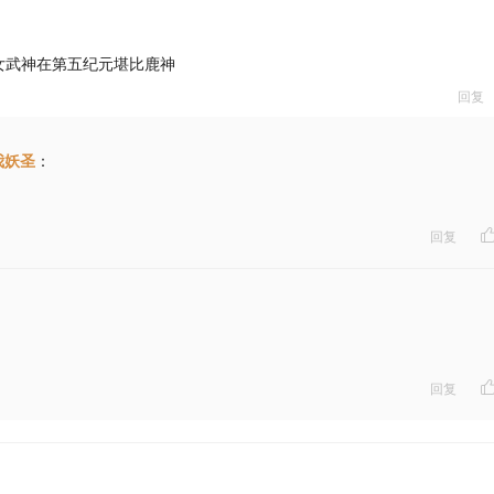
女武神在第五纪元堪比鹿神
回复
我妖圣
：
回复
：
回复