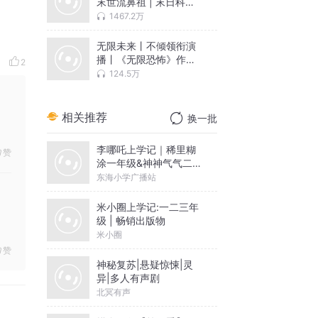
末世流鼻祖 | 末日科幻 |
丧尸生存 | 多人有声剧
1467.2万
无限未来丨不倾领衔演
播丨《无限恐怖》作者
2
原著|多人有声剧
124.5万
相关推荐
换一批
李哪吒上学记｜稀里糊
赞
涂一年级&神神气气二年
级
东海小学广播站
米小圈上学记:一二三年
级 | 畅销出版物
米小圈
赞
神秘复苏|悬疑惊悚|灵
异|多人有声剧
北冥有声