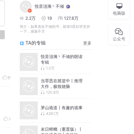
悦音涟漪丶不倾
电脑版
2.2万
19
127.8万
简介：
如果喜欢不倾的书，烦请5星好评支持
一下，感激不尽
论
公众号
TA的专辑
更多
悦音涟漪丶不倾的朗读
专辑
1.3万
赞
当罪恶在摇篮中丨推理
大作，极致烧脑
120.8万
茅山诡道丨有趣的诡事
428.1万
3
末日蟑螂（重置版）丨