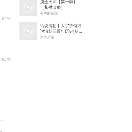
摸金天师【第一季】
（紫襟演播）
有声的紫襟
赞
话说清朝丨大宇茶馆细
说清朝三百年历史|从努
尔哈赤到末代皇帝溥仪|
大宇茶馆
康熙雍正乾隆
赞