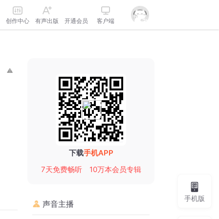
创作中心
有声出版
开通会员
客户端
下载
手机APP
7天免费畅听
10万本会员专辑
手机版
声音主播