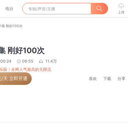
电台
上传
61集 刚好100次
集 刚好100次
:00:24
06:55
11.4万
乐园｜全网人气最高的无限流
元/天 立即开通
喜欢
下载
分享