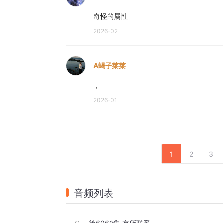
奇怪的属性
2026-02
A蝎子莱莱
，
2026-01
1
2
3
音频列表
第6060集 有所联系