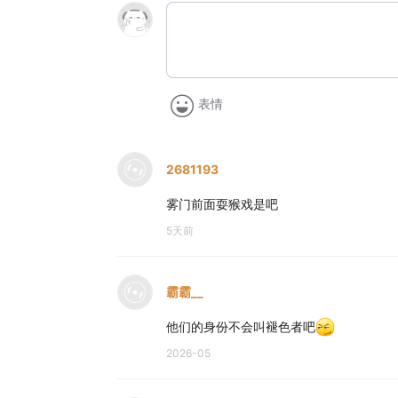
表情
2681193
雾门前面耍猴戏是吧
5天前
霸霸__
他们的身份不会叫褪色者吧
2026-05