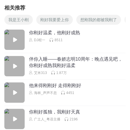
相关推荐
我是王小刚
刚好我要爱上你
想刚我的都被我刚了
你刚好温柔，他刚好成熟
DJ程一
8511
伴你入睡——春娇志明10周年：晚点遇见吧，
你刚好成熟我刚好温柔
艾米313
1.87万
他来得刚刚好 走得刚刚好
海林_声声不息
4451
你刚好孤独，我刚好天真
广土人_粤语主播
2196