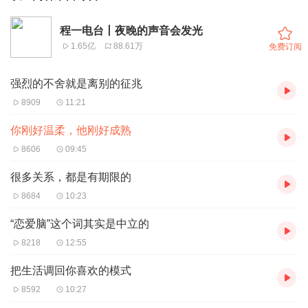
程一电台丨夜晚的声音会发光
1.65亿
88.61万
免费订阅
强烈的不舍就是离别的征兆
8909
11:21
你刚好温柔，他刚好成熟
8606
09:45
很多关系，都是有期限的
8684
10:23
“恋爱脑”这个词其实是中立的
8218
12:55
把生活调回你喜欢的模式
8592
10:27