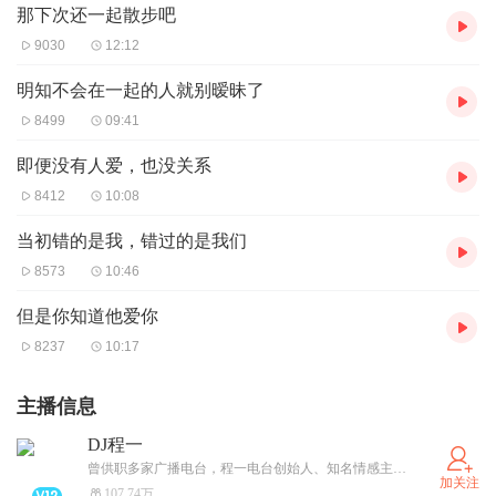
那下次还一起散步吧
9030
12:12
明知不会在一起的人就别暧昧了
8499
09:41
即便没有人爱，也没关系
8412
10:08
当初错的是我，错过的是我们
8573
10:46
但是你知道他爱你
8237
10:17
主播信息
DJ程一
曾供职多家广播电台，程一电台创始人、知名情感主播、畅销书作家，全网播放量超70亿，荣获2019胡润百富30岁以下创业领袖，入选2019福布斯中国30岁以下精英榜
加关注
107.74万