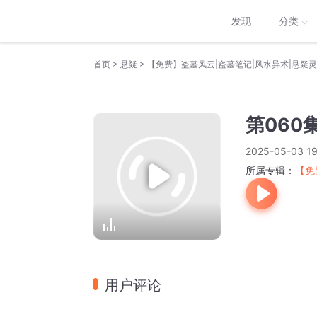
发现
分类
>
>
首页
悬疑
【免费】盗墓风云|盗墓笔记|风水异术|悬疑
第060
2025-05-03 19
所属专辑：
【免
用户评论