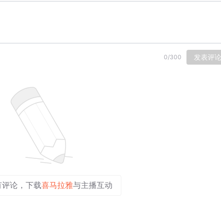
发表评
0
/
300
有评论，下载
喜马拉雅
与主播互动