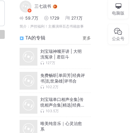
三七说书
电脑版
59.7万
1729
27.1万
简介：
声控福利！主播演绎百态书籍故事
论
TA的专辑
更多
公众号
刘宝瑞神嘴开讲 | 大明
洗冤录 | 君臣斗
127万
免费畅听|单田芳|经典评
书|乱世枭雄|评书合
102.2万
刘宝瑞单口相声全集|传
统相声合集|精选|经典永
流传
103.5万
唯美纯音乐｜心灵治愈
系