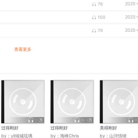
2025-
76
2025-
100
2025-
79
查看更多
5.1万
84.9万
6
过得刚好
过得刚好
美得刚好
by：
yll倾城琉璃
by：
海峰Chris
by：
山河情绪