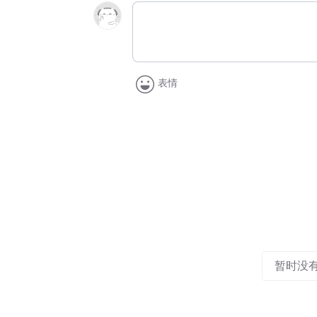
表情
暂时没