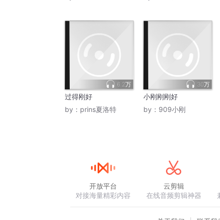
6.2万
30万
过得刚好
小刚刚刚好
by：
prins夏洛特
by：
909小刚
开放平台
云剪辑
对接海量精彩内容
在线音频剪辑神器