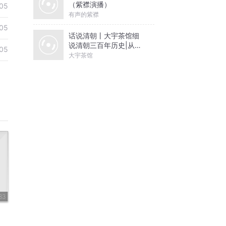
（紫襟演播）
05
有声的紫襟
05
话说清朝丨大宇茶馆细
说清朝三百年历史|从努
05
尔哈赤到末代皇帝溥仪|
大宇茶馆
康熙雍正乾隆
83