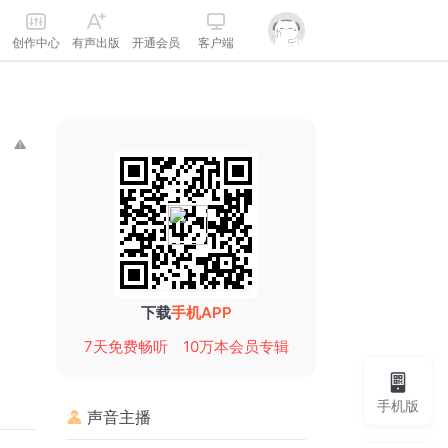
创作中心
有声出版
开通会员
客户端
下载
手机APP
7天免费畅听
10万本会员专辑
手机版
声音主播