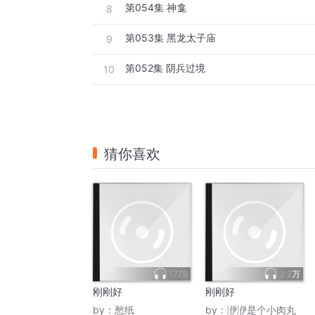
第054集 神龛
8
第053集 黑龙太子庙
9
第052集 阴兵过境
10
猜你喜欢
1775
2.2万
刚刚好
刚刚好
by：
愁纸
by：
洢洢是个小肉丸