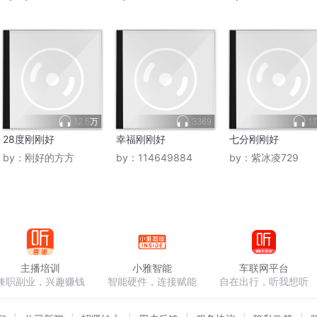
12.5万
3369
1.
28度刚刚好
幸福刚刚好
七分刚刚好
by：
刚好的方方
by：
114649884
by：
紫冰凌729
主播培训
小雅智能
车联网平台
兼职副业，兴趣赚钱
智能硬件，连接赋能
自在出行，听我想听