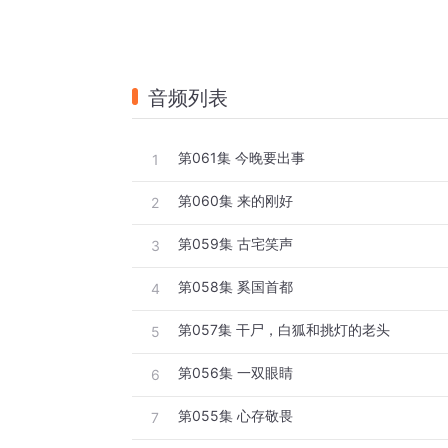
音频列表
第061集 今晚要出事
1
第060集 来的刚好
2
第059集 古宅笑声
3
第058集 奚国首都
4
第057集 干尸，白狐和挑灯的老头
5
第056集 一双眼睛
6
第055集 心存敬畏
7