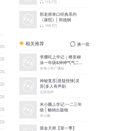
115.7万
郭老师单口经典系列
《康熙》| 郭德纲
168.8万
相关推荐
换一批
05
李哪吒上学记｜稀里糊
05
涂一年级&神神气气二年
级
东海小学广播站
05
神秘复苏|悬疑惊悚|灵
05
异|多人有声剧
北冥有声
05
米小圈上学记:一二三年
05
级 | 畅销出版物
米小圈
05
摸金天师【第一季】