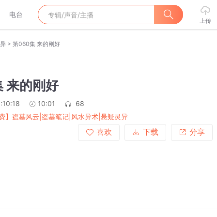
电台
上传
>
灵异
第060集 来的刚好
集 来的刚好
:10:18
10:01
68
费】盗墓风云|盗墓笔记|风水异术|悬疑灵异
喜欢
下载
分享