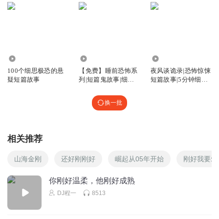
1.96万
47.88万
47.17万
100个细思极恐的悬
【免费】睡前恐怖系
夜风谈诡录|恐怖惊悚
疑短篇故事
列|短篇鬼故事|细思
短篇故事|5分钟细思
极恐
极恐
换一批
相关推荐
山海金刚
还好刚刚好
崛起从05年开始
刚好我要爱
你刚好温柔，他刚好成熟
DJ程一
8513