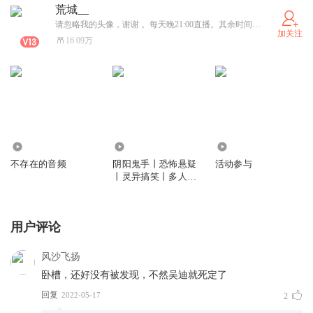
荒城__
请忽略我的头像，谢谢 。每天晚21:00直播。其余时间随机。 群 ：322515603（已满）群2：193929987
加关注
16.09万
3942
773.17万
343
不存在的音频
阴阳鬼手丨恐怖悬疑
活动参与
丨灵异搞笑丨多人有
声
用户评论
风沙飞扬
卧槽，还好没有被发现，不然吴迪就死定了
回复
2022-05-17
2