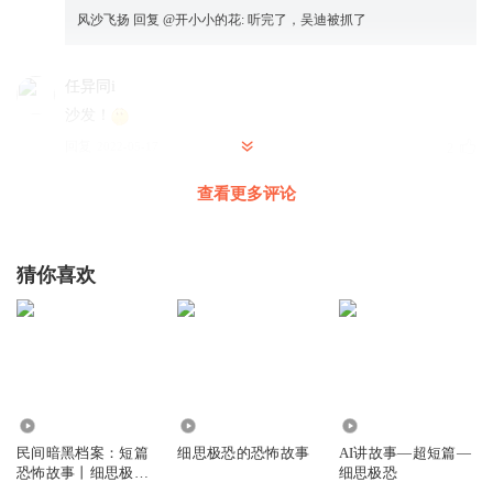
风沙飞扬
回复 @
开小小的花
:
听完了，吴迪被抓了
任异同i
沙发！
回复
2022-05-17
2
查看更多评论
猜你喜欢
2.86万
12.23万
705
民间暗黑档案：短篇
细思极恐的恐怖故事
AI讲故事—超短篇—
恐怖故事丨细思极恐
细思极恐
丨凶宅命案