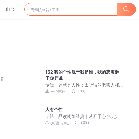
电台
152 我的个性源于我是谁，我的态度源
于你是谁
子情商
专辑：
这就是人性：太听话的老实人和
老好人，深受其害！了解人性认知的底
3.1万
一个志远
层逻辑，让你避免真心错付
人有个性
专辑：
品读杨绛经典｜从容于心 淡定于
行｜处世智慧
3238
_叮当有声_