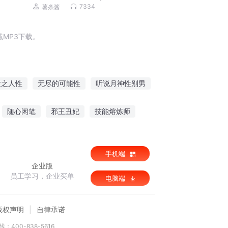
7334
薯条酱
MP3下载。
世之人性
无尽的可能性
听说月神性别男
性人生
血性归来
说好的女主都性转了
随心闲笔
邪王丑妃
技能熔炼师
血弑苍宇
手机端
企业版
员工学习，企业买单
电脑端
版权声明
自律承诺
：400-838-5616