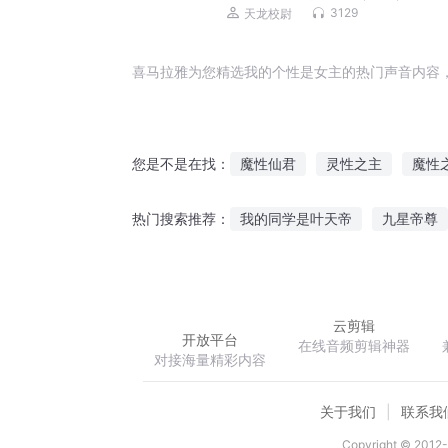
3129
天龙校尉
喜马拉雅为您精选我的个性是女主的热门声音内容
魔性仙君
灵性之主
魔性
您是不是在找：
神之魔性
灵性万物
末日
我的同学是叶天帝
九星帝尊
热门搜索推荐：
快穿黑化男神粗暴吻
强势谋
云剪辑
开放平台
在线音频剪辑神器
对接海量精彩内容
关于我们
联系我
Copyright © 2012-