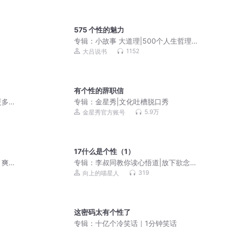
575 个性的魅力
专辑：
小故事 大道理|500个人生哲理和
处世智慧 助你提升格局
1152
大吕说书
有个性的辞职信
更多
专辑：
金星秀|文化吐槽脱口秀
5.9万
金星秀官方账号
17什么是个性（1）
丨爽
专辑：
李叔同教你读心悟道|放下欲念，
修一颗清净心
319
向上的喵星人
这密码太有个性了
专辑：
十亿个冷笑话｜1分钟笑话