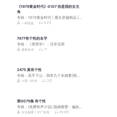
《1979黄金时代》0107 你是我的女主
角
专辑：
1979黄金时代 | 重生穿越精品 |
一种侃侃作品 | 多人有声剧
9.2万
一种侃侃
7477有个性的名字
专辑：
《厚黑学》：活学活用
71
春秋未央
2475 真有个性
专辑：
高手下山：我有九个未婚妻|桃运
爽文|美女如云|偷香
3万
六零一听书
第0079集 有个性
专辑：
(免费有声小说) 隐婚蜜爱：偏执
老公宠上瘾（爆更！）
83.8万
女生最爱丨中广影音