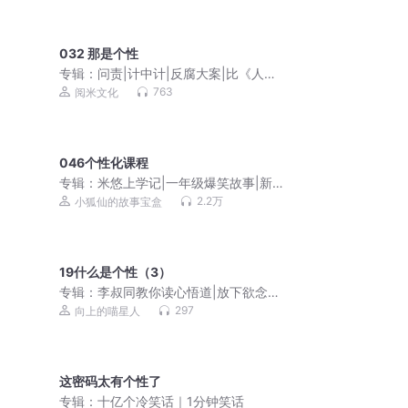
032 那是个性
专辑：
问责|计中计|反腐大案|比《人民
的名义》更真实露骨
763
阅米文化
046个性化课程
专辑：
米悠上学记|一年级爆笑故事|新生
爸妈别焦虑
2.2万
小狐仙的故事宝盒
19什么是个性（3）
专辑：
李叔同教你读心悟道|放下欲念，
修一颗清净心
297
向上的喵星人
这密码太有个性了
专辑：
十亿个冷笑话｜1分钟笑话