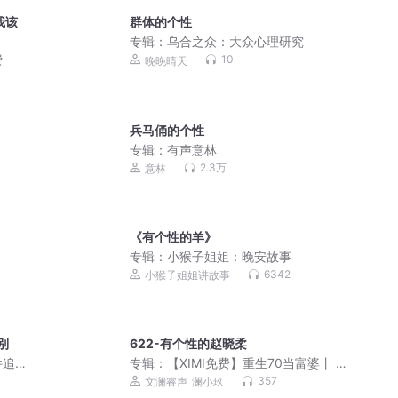
我该
群体的个性
专辑：
乌合之众：大众心理研究
费
10
晚晚晴天
兵马俑的个性
专辑：
有声意林
2.3万
意林
《有个性的羊》
专辑：
小猴子姐姐：晚安故事
6342
小猴子姐姐讲故事
别
622-有个性的赵晓柔
件追
专辑：
【XIMI免费】重生70当富婆丨 炮
灰逆袭爽炸天
357
文澜睿声_澜小玖