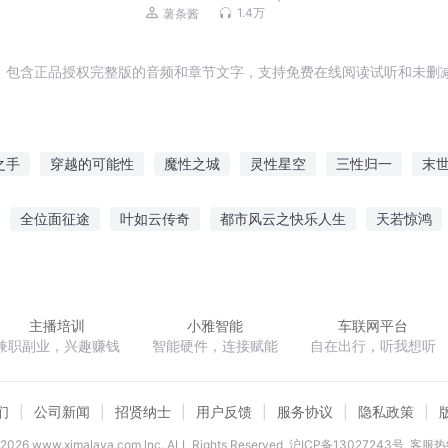
1.4万
薯条酱
，包含正品授权完整版的音频和章节文字，支持免费在线阅读试听和未删减
之手
穿越的可能性
魔性之城
灵性星空
三性归一
末
本性
自己的人性
血性王子
异性的心动
第三性别
转
全位面征途
叶如云传奇
都市风云之快乐人生
天若惊鸿
婚陆少别这样蓝溪陆彦廷
混世天夜
丹火大道
麻雀要翻身
主播培训
小雅智能
车联网平台
兼职副业，兴趣赚钱
智能硬件，连接赋能
自在出行，听我想听
们
公司新闻
招贤纳士
用户反馈
服务协议
隐私政策
2026
www.ximalaya.com lnc. ALL Rights Reserved
沪ICP备13027243号
客服热线