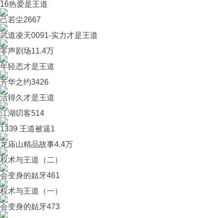
16热爱是王道
己若尘
2667
武道凌天0091-实力才是王道
零声剧场
11.4万
年轻态才是王道
芳华之约
3426
活得久才是王道
江湖叨客
514
1339 王道被逼1
龙庙山精品故事
4.4万
权术与王道（二）
会变身的姑牙
461
权术与王道（一）
会变身的姑牙
473