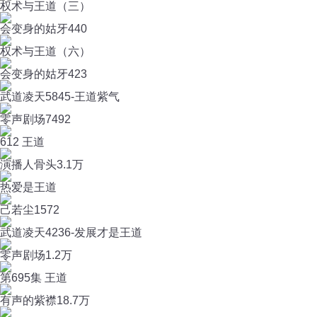
权术与王道（三）
会变身的姑牙
440
权术与王道（六）
会变身的姑牙
423
武道凌天5845-王道紫气
零声剧场
7492
612 王道
演播人骨头
3.1万
热爱是王道
己若尘
1572
武道凌天4236-发展才是王道
零声剧场
1.2万
第695集 王道
有声的紫襟
18.7万