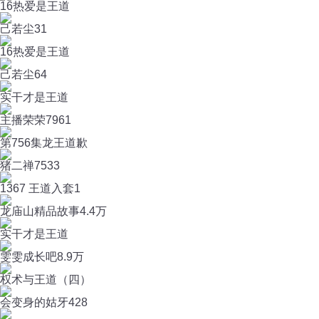
16热爱是王道
己若尘
31
16热爱是王道
己若尘
64
实干才是王道
主播荣荣
7961
第756集龙王道歉
猪二禅
7533
1367 王道入套1
龙庙山精品故事
4.4万
实干才是王道
雯雯成长吧
8.9万
权术与王道（四）
会变身的姑牙
428