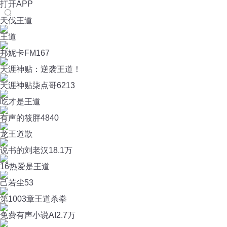
打开APP
天伐王道
王道
邦妮卡FM
167
天涯神贴：逆袭王道！
天涯神贴柒点哥
6213
吃才是王道
有声的筱胖
4840
龙王道歉
说书的刘老汉
18.1万
16热爱是王道
己若尘
53
第1003章王道杀拳
免费有声小说AI
2.7万