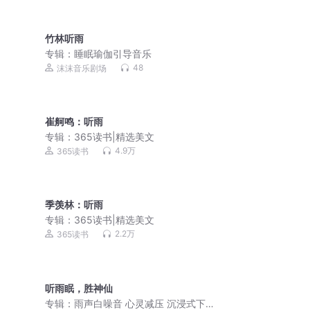
竹林听雨
专辑：
睡眠瑜伽引导音乐
48
沫沫音乐剧场
崔舸鸣：听雨
专辑：
365读书|精选美文
4.9万
365读书
季羡林：听雨
专辑：
365读书|精选美文
2.2万
365读书
听雨眠，胜神仙
专辑：
雨声白噪音 心灵减压 沉浸式下雨