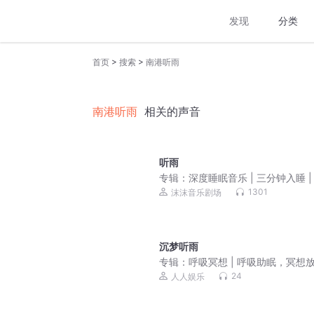
发现
分类
>
>
首页
搜索
南港听雨
南港听雨
相关的声音
听雨
专辑：
深度睡眠音乐 | 三分钟入睡 |
静心曲
1301
沫沫音乐剧场
沉梦听雨
专辑：
呼吸冥想 | 呼吸助眠，冥想
24
人人娱乐