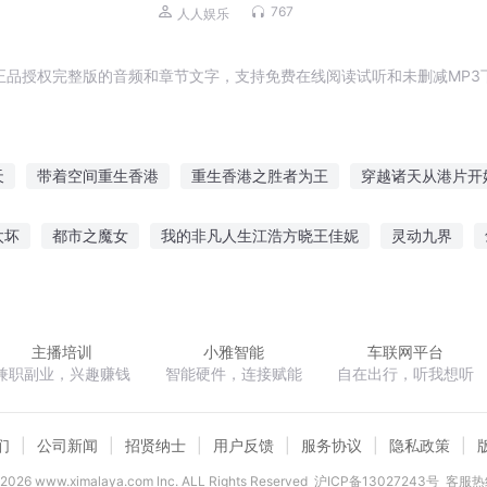
767
人人娱乐
正品授权完整版的音频和章节文字，支持免费在线阅读试听和未删减MP3
天
带着空间重生香港
重生香港之胜者为王
穿越诸天从港片开
香港一家人
我在港台电影中
老虎中队之海港传奇
苟在港影
太坏
都市之魔女
我的非凡人生江浩方晓王佳妮
灵动九界
不曾停港的私人物语
香港大老板
娱乐香港
麻雀要翻身
二次传说
人物召唤系统
亲生的继子
你只
主播培训
小雅智能
车联网平台
兼职副业，兴趣赚钱
智能硬件，连接赋能
自在出行，听我想听
们
公司新闻
招贤纳士
用户反馈
服务协议
隐私政策
2026
www.ximalaya.com lnc. ALL Rights Reserved
沪ICP备13027243号
客服热线