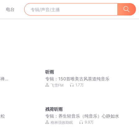
电台
听雨
 禅意
专辑：
150首唯美古风茶道纯音乐
1.7万
飞雪FM
残荷听雨
放松
专辑：
养生轻音乐（纯音乐）心静如水
9.9万
格林强效助眠