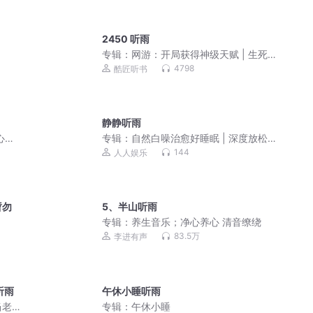
2450 听雨
专辑：
网游：开局获得神级天赋 | 生死
游戏|全民神战
4798
酷匠听书
静静听雨
心入
专辑：
自然白噪治愈好睡眠 | 深度放松
一夜好眠
144
人人娱乐
暂勿
5、半山听雨
专辑：
养生音乐；净心养心 清音缭绕
83.5万
李进有声
听雨
午休小睡听雨
当老
专辑：
午休小睡