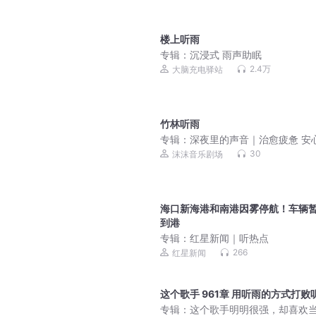
楼上听雨
专辑：
沉浸式 雨声助眠
2.4万
大脑充电驿站
竹林听雨
专辑：
深夜里的声音｜治愈疲惫 安
梦
30
沫沫音乐剧场
海口新海港和南港因雾停航！车辆
到港
专辑：
红星新闻｜听热点
266
红星新闻
这个歌手 961章 用听雨的方式打败
专辑：
这个歌手明明很强，却喜欢