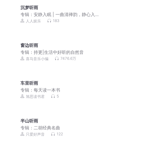
沉梦听雨
专辑：
安静入眠 | 一曲清禅韵，静心入
深眠
183
人人娱乐
窗边听雨
专辑：
持更|生活中好听的自然音
7476.6万
喜马音乐小编
车里听雨
专辑：
每天读一本书
5
旭思读书君
半山听雨
专辑：
二胡经典名曲
122
只爱好声音