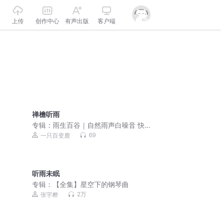
上传
创作中心
有声出版
客户端
禅檐听雨
专辑：
雨生百谷｜自然雨声白噪音 快速
入睡 让身心回到春天
69
一只百变鹿
听雨未眠
专辑：
【全集】星空下的钢琴曲
2万
张宇桦