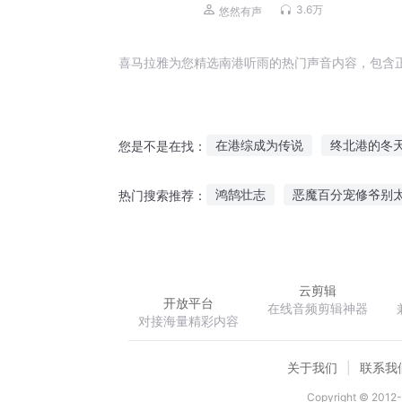
六 | 都市娱乐圈 | 爆笑多人剧
3.6万
悠然有声
喜马拉雅为您精选南港听雨的热门声音内容，包含
在港综成为传说
终北港的冬
您是不是在找：
再世香港梦
雾海中的港督
鸿鹄壮志
恶魔百分宠修爷别
热门搜索推荐：
秦时明港
明日香港
少女
迷失海底城
珍惜青春梦一场
云剪辑
开放平台
在线音频剪辑神器
对接海量精彩内容
关于我们
联系我
Copyright © 2012-