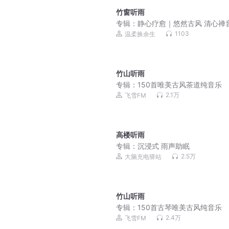
竹窗听雨
专辑：
静心疗愈｜悠然古风 清心禅
1103
温柔换余生
竹山听雨
专辑：
150首唯美古风茶道纯音乐
2.1万
飞雪FM
高楼听雨
专辑：
沉浸式 雨声助眠
2.5万
大脑充电驿站
竹山听雨
专辑：
150首古琴唯美古风纯音乐
2.4万
飞雪FM