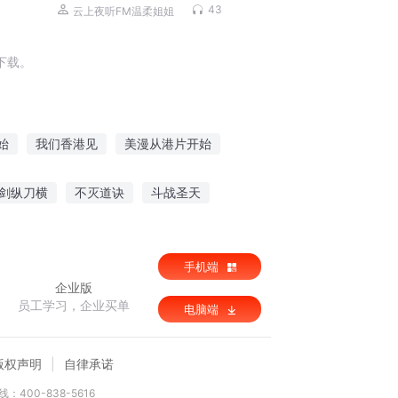
声疗愈ASMR助眠
43
云上夜听FM温柔姐姐
下载。
始
我们香港见
美漫从港片开始
世界中
终焉之港
港片的世界
剑纵刀横
不灭道诀
斗战圣天
不过是个人类
手机端
企业版
员工学习，企业买单
电脑端
版权声明
自律承诺
：400-838-5616