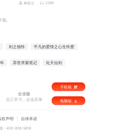
成语,一举两得
3288
柳若尘
下载。
剑之独怜
平凡的爱情之心生怜爱
世之罪
我见犹怜
女配是个小可怜
年
异世求索笔记
化天仙剑
手机端
企业版
员工学习，企业买单
电脑端
版权声明
自律承诺
：400-838-5616