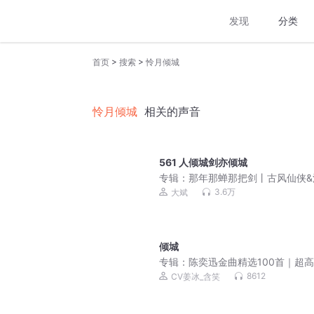
发现
分类
>
>
首页
搜索
怜月倾城
怜月倾城
相关的声音
561 人倾城剑亦倾城
专辑：
那年那蝉那把剑丨古风仙侠&
权谋&大斌不想工作室多人有声剧
3.6万
大斌
倾城
专辑：
陈奕迅金曲精选100首｜超
｜必备歌单
8612
CV姜冰_含笑