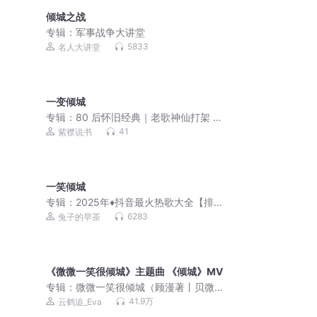
倾城之战
专辑：
军事战争大讲堂
5833
名人大讲堂
一变倾城
专辑：
80 后怀旧经典｜老歌神仙打架 单
曲循环必听
41
紫襟说书
一笑倾城
专辑：
2025年♦️抖音最火热歌大全【排
行榜】600首
6283
兔子的早茶
《微微一笑很倾城》主题曲 《倾城》MV
专辑：
微微一笑很倾城（顾漫著丨贝微
微&肖奈，网游爱情甜宠多人剧）
41.9万
云鹤追_Eva