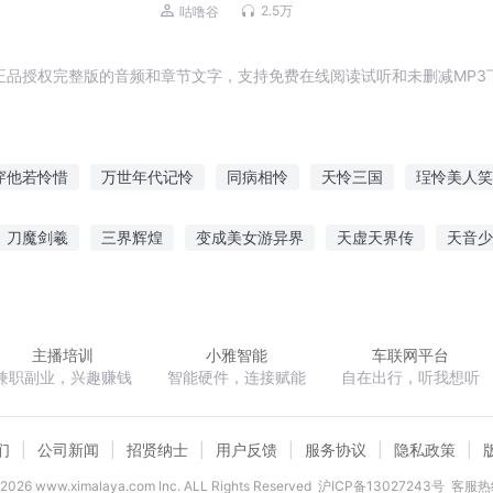
成长|咕噜谷
2.5万
咕噜谷
正品授权完整版的音频和章节文字，支持免费在线阅读试听和未删减MP3
穿他若怜惜
万世年代记怜
同病相怜
天怜三国
珵怜美人笑
尤怜
怜花宝鉴
他的小可怜
罗峰君怜梦
倾城怜妃
怜
刀魔剑羲
三界辉煌
变成美女游异界
天虚天界传
天音少
随心闲笔
凌驾万道
双魂之天下鸿均
蓬莱仙游传
主播培训
小雅智能
车联网平台
兼职副业，兴趣赚钱
智能硬件，连接赋能
自在出行，听我想听
们
公司新闻
招贤纳士
用户反馈
服务协议
隐私政策
2026
www.ximalaya.com lnc. ALL Rights Reserved
沪ICP备13027243号
客服热线