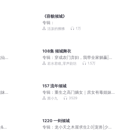
《容貌倾城》
专辑：
1万
活泼的狒狒
108集 倾城舞衣
仙 |
专辑：
穿成农门弃妇，我带全家躺赢|现
剧
代社畜逆袭记|养娃搞钱两手硬，日子越
1.5万
若水君瞳_零声剧坊
过越红火
157 流年倾城
姐妹
专辑：
重生之高门嫡女｜庶女有毒姐妹
篇｜免费爽文小说
3529
茜小九
1220 一剑倾城
&搞
专辑：
龙小天之木屋求生2.0|宠兽|少年