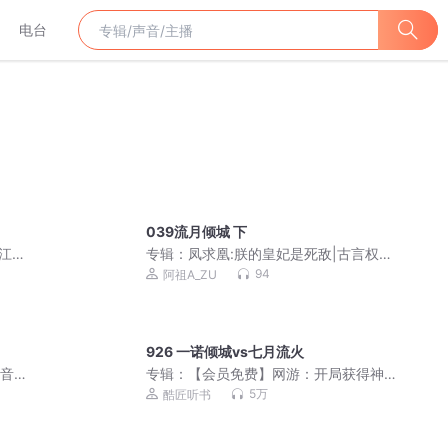
电台
039流月倾城 下
江湖
专辑：
凤求凰:朕的皇妃是死敌|古言权谋
复仇爽文|真人免费
94
阿祖A_ZU
926 一诺倾城vs七月流火
高音质
专辑：
【会员免费】网游：开局获得神
级天赋 | 精品大多播
5万
酷匠听书