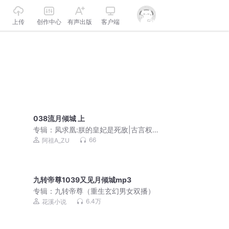
上传
创作中心
有声出版
客户端
038流月倾城 上
专辑：
凤求凰:朕的皇妃是死敌|古言权谋
复仇爽文|真人免费
66
阿祖A_ZU
九转帝尊1039又见月倾城mp3
专辑：
九转帝尊（重生玄幻男女双播）
6.4万
花溪小说