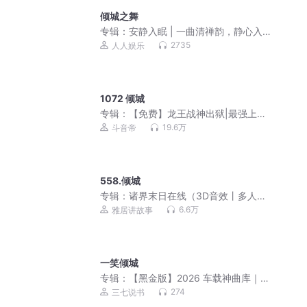
倾城之舞
专辑：
安静入眠 | 一曲清禅韵，静心入
深眠
2735
人人娱乐
1072 倾城
专辑：
【免费】龙王战神出狱|最强上门
赘婿|战神过江|都市战狼|爽文
19.6万
斗音帝
558.倾城
专辑：
诸界末日在线（3D音效丨多人丨
VIP免费）
6.6万
雅居讲故事
一笑倾城
专辑：
【黑金版】2026 车载神曲库｜抖
音热歌无损精选
274
三七说书