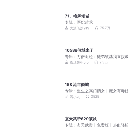
71、艳舞倾城
专辑：
医妃难求
75.7万
大漠飞沙919
1058#倾城来了
专辑：
万倍返还：徒弟筑基我直接成
爆笑&无敌&爽文不圣母 | 多人有声
2.3万
撒旦先生pro
158 流年倾城
专辑：
重生之高门嫡女｜庶女有毒
篇｜免费爽文小说
3525
茜小九
玄天武帝629倾城
专辑：
玄天武帝丨免费版丨热血轻松