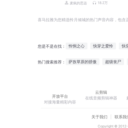
笑玄幻丨梁小渔&思远多人有声剧
18.2万
麦疯的思远
喜马拉雅为您精选怜月倾城的热门声音内容，包含
怜悯之心
快穿之爱怜
快
您是不是在找：
影怜云鹤
异域怜魔
我见
萨孜草原的骄傲
超级丧尸
热门搜索推荐：
穿书后她成了小可怜
迷失边境
灵界之血神篇
云剪辑
开放平台
在线音频剪辑神器
对接海量精彩内容
关于我们
联系我
Copyright © 2012-