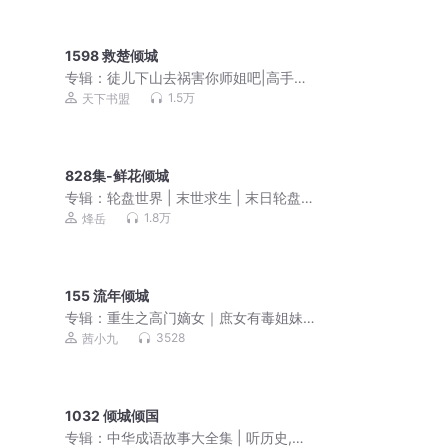
1598 救楚倾城
专辑：
徒儿下山去祸害你师姐吧|高手下
山，我有九个无敌师父
1.5万
天下书盟
828集-鲜花倾城
专辑：
轮盘世界 | 末世求生 | 末日轮盘 |
烽岳演播 | 丧失危机 | 轮盘抽奖 | 生存策
1.8万
烽岳
略 | 丧尸 | 异能觉醒 | 作者幻动 | 多人有
声剧
155 流年倾城
专辑：
重生之高门嫡女｜庶女有毒姐妹
篇｜免费爽文小说
3528
茜小九
1032 倾城倾国
专辑：
中华成语故事大全集 | 听历史,学