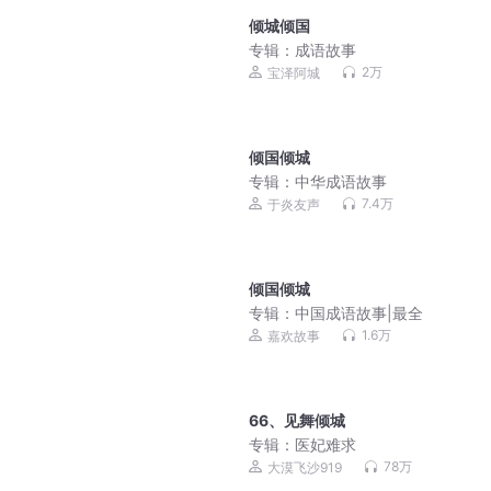
倾城倾国
专辑：
成语故事
2万
宝泽阿城
倾国倾城
专辑：
中华成语故事
7.4万
于炎友声
倾国倾城
专辑：
中国成语故事|最全
1.6万
嘉欢故事
66、见舞倾城
专辑：
医妃难求
78万
大漠飞沙919