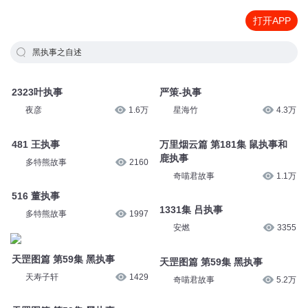
打开APP
黑执事之自述
2323叶执事
严策-执事
夜彦
1.6万
星海竹
4.3万
481 王执事
万里烟云篇 第181集 鼠执事和
鹿执事
多特熊故事
2160
奇喵君故事
1.1万
516 董执事
1331集 吕执事
多特熊故事
1997
安燃
3355
天罡图篇 第59集 黑执事
天罡图篇 第59集 黑执事
天寿子轩
1429
奇喵君故事
5.2万