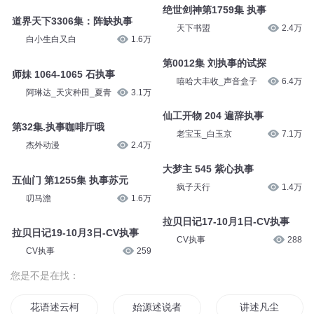
绝世剑神第1759集 执事
道界天下3306集：阵缺执事
天下书盟
2.4万
白小生白又白
1.6万
第0012集 刘执事的试探
师妹 1064-1065 石执事
嘻哈大丰收_声音盒子
6.4万
阿琳达_天灾种田_夏青
3.1万
仙工开物 204 遍辞执事
第32集.执事咖啡厅哦
老宝玉_白玉京
7.1万
杰外动漫
2.4万
大梦主 545 紫心执事
五仙门 第1255集 执事苏元
疯子天行
1.4万
叨马澹
1.6万
拉贝日记17-10月1日-CV执事
拉贝日记19-10月3日-CV执事
CV执事
288
CV执事
259
您是不是在找：
花语述云柯
始源述说者
讲述凡尘