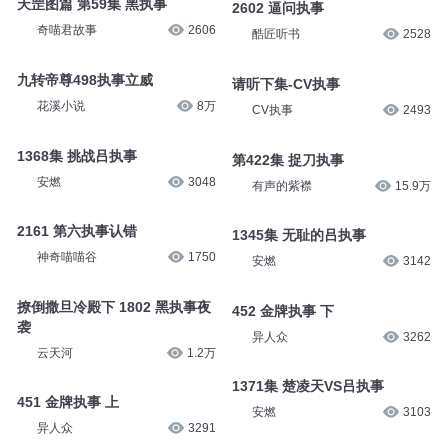
天罡图篇 第59集 黑执事
2602 逼问执事
奇喵君故事
2606
酷匠听书
2528
九转帝尊498执事立威
请听下集-CV执事
花溪小说
8万
CV执事
2493
1368集 挑战吕执事
第422集 捉刀执事
安燃
3048
有声的紫襟
15.9万
2161 第六执事认错
1345集 无耻的吕执事
神奇喵喵谷
1750
安燃
3142
撩倒撒旦冷殿下 1802 黑执事夜
452 金牌执事 下
袭
异人众
3262
云天河
1.2万
1371集 楚凌天VS吕执事
451 金牌执事 上
安燃
3103
异人众
3291