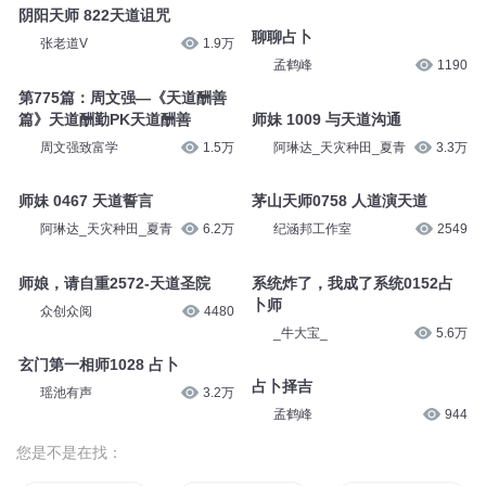
阴阳天师 822天道诅咒
聊聊占卜
张老道V
1.9万
孟鹤峰
1190
第775篇：周文强—《天道酬善
篇》天道酬勤PK天道酬善
师妹 1009 与天道沟通
周文强致富学
1.5万
阿琳达_天灾种田_夏青
3.3万
师妹 0467 天道誓言
茅山天师0758 人道演天道
阿琳达_天灾种田_夏青
6.2万
纪涵邦工作室
2549
师娘，请自重2572-天道圣院
系统炸了，我成了系统0152占
卜师
众创众阅
4480
_牛大宝_
5.6万
玄门第一相师1028 占卜
占卜择吉
瑶池有声
3.2万
孟鹤峰
944
您是不是在找：