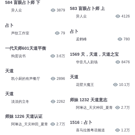
584 盲眼占卜师 下
583 盲眼占卜师 上
异人众
3879
异人众
4126
占卜
占卜
声纹工作室
79
孟鹤峰
780
一代天师601天道平衡
1569 天，天道，天道之宝
狗蛋说书
3.6万
华音凡人剧场
8476
天道
天道
凯小厨的有声餐厅
2896
花臂大魔王
10.1万
天道
师妹 1232 天道意志
淡淡的立冬
2262
阿琳达_天灾种田_夏青
2.7万
师妹 1226 天道认证
1516：占卜
阿琳达_天灾种田_夏青
2.7万
喜马拉雅粤语频道
1.2万