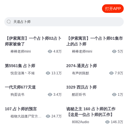
打开APP
天道占卜师
【伊索寓言】一个占卜师02占卜
【伊索寓言】一个占卜师01集市
师家被偷了
上的占卜师
棒棒老师mini
4.8万
棒棒老师mini
5万
第5561集 占卜师
2074-通灵占卜师
悦音涟漪丶不倾
13.1万
有声的陈默
7.9万
一代天师677天道
3329 西汉占卜师
狗蛋说书
3.4万
酷匠听书
1万
107.占卜师的预言
诡秘之主 160 占卜师的工作
【这是一位占卜师的工作】
植物大战僵尸官方频
24.7万
道
8082Audio
146.3万