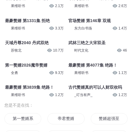
果维听书
2.1万
果维听书
2.6万
最豪赘婿 第1331集 拒绝
官场赘婿 第146章 双规
果维听书
3.3万
东方白书场
1.4万
天域丹尊2040 丹武双绝
武林三绝之大宋双圣
苏牧北
10.7万
时代文化
46
第一赘婿2026魔帝赘婿
最豪赘婿 第4077集 绝路！
全勇
9.3万
果维听书
1.1万
最豪赘婿 第3839集 绝路！
古代赘婿真的可以人财双收吗
果维听书
1.2万
_叮当有声_
1.2万
您是不是在找：
第一赘婿系统
帝君赘婿
赘婿超强至尊