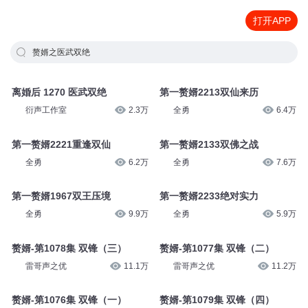
打开APP
赘婿之医武双绝
离婚后 1270 医武双绝
第一赘婿2213双仙来历
衍声工作室
2.3万
全勇
6.4万
第一赘婿2221重逢双仙
第一赘婿2133双佛之战
全勇
6.2万
全勇
7.6万
第一赘婿1967双王压境
第一赘婿2233绝对实力
全勇
9.9万
全勇
5.9万
赘婿-第1078集 双锋（三）
赘婿-第1077集 双锋（二）
雷哥声之优
11.1万
雷哥声之优
11.2万
赘婿-第1076集 双锋（一）
赘婿-第1079集 双锋（四）