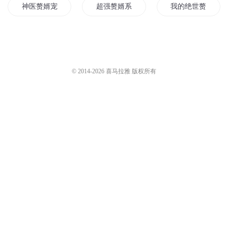
神医赘婿宠妻如命
超强赘婿系统
我的绝世赘婿
绝世仙尊赘婿
至尊赘婿
重生之赘婿神医
下山赘婿
修罗赘婿
圣医赘婿
© 2014-
2026
喜马拉雅 版权所有
绝世赘婿
女神的绝世赘婿
长生赘婿医圣
都市神医赘婿
重生医武赘婿
医武赘婿
都市医武赘婿
超级神医赘婿