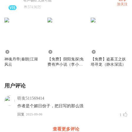
有声畅听无限可能
加关注
574.90万
4105.55万
14.09万
11.61万
神魂丹帝|秦朗|江湖
【免费】阴阳鬼探|免
【免费】盗墓王之妖
风云
费有声小说（李小嘴
塔寻龙（静水深流）
演播）
用户评论
听友511569414
作者是个媚日份子，把日写的那么强
回复
2025-09-06
1
查看更多评论