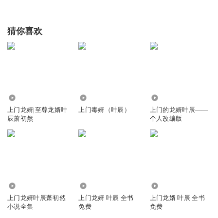
猜你喜欢
4.12亿
1.72万
33.10万
上门龙婿|至尊龙婿叶
上门毒婿（叶辰）
上门的龙婿叶辰——
辰萧初然
个人改编版
11.67万
580.73万
4.10万
上门龙婿叶辰萧初然
上门龙婿 叶辰 全书
上门龙婿 叶辰 全书
小说全集
免费
免费