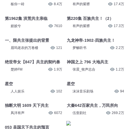
板你一砖
8.4万
有声的紫襟
17.4万
第1962集 洪荒共主亲临
第220集 百族共主！（2）
姣姣兮
7610
有声的紫襟
17.3万
一、限共主张提出的背景
九龙神帝-1902-四族共主！
眉坞老农的万卷楼
121
梦畅听书
2.2万
绝世帝女【847】共主的契约兽
神国之上 796 大地共主
楚婷FM
1.9万
张震_牧声志合
1.2万
星空
星空
人人娱乐
102
沫沫音乐剧场
94
独断大明 1609 天下共主
大秦642百家共主，万民所向
凤洋有声
6072
伍壹剧社
269.2万
053 吴国天下共主的预言