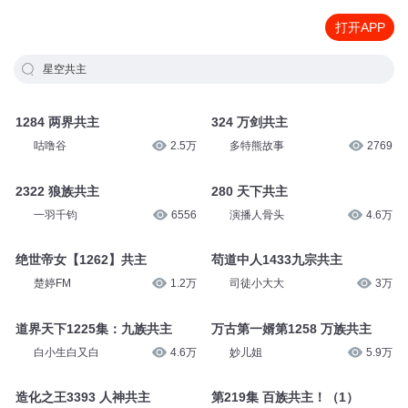
打开APP
星空共主
1284 两界共主
324 万剑共主
咕噜谷
2.5万
多特熊故事
2769
2322 狼族共主
280 天下共主
一羽千钧
6556
演播人骨头
4.6万
绝世帝女【1262】共主
苟道中人1433九宗共主
楚婷FM
1.2万
司徒小大大
3万
道界天下1225集：九族共主
万古第一婿第1258 万族共主
白小生白又白
4.6万
妙儿姐
5.9万
造化之王3393 人神共主
第219集 百族共主！（1）