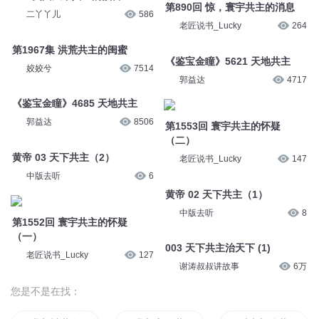
第890回 惊，寰宇共主的消息
二丫丫儿
586
老匠说书_Lucky
264
第1967集 洪荒共主的闺蜜
《鉴宝金瞳》5621 天地共主
姣姣兮
7514
郭益达
4717
《鉴宝金瞳》4685 天地共主
郭益达
8506
第1553回 寰宇共主的怀疑
（二）
黄帝 03 天下共主（2）
老匠说书_Lucky
147
中版去听
6
黄帝 02 天下共主（1）
中版去听
8
第1552回 寰宇共主的怀疑
（一）
003 天下共主治天下 (1)
老匠说书_Lucky
127
谢涛叔叔讲故事
6万
您是不是在找：