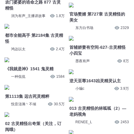
鸿达以太
2.4万
小四宝
墨夜有声
8万
《我就是神》1541 鬼灵精
一种侃侃
1584
逆天至尊1643凶灵精灵认主
小编c
3.9万
第1113集 远古死灵精粹
悦音涟漪丶不倾
30.5万
013 古灵精怪的林呱呱（2）—
老妈视角
02 古灵精怪出奇策（关注，订
RENEE_L
2453
阅哦）
飞岳有声剧
11万
014 古灵精怪的林呱呱（3）—
老妈视角
012 古灵精怪的林呱呱（1）—
RENEE_L
2543
老妈视角
RENEE_L
2640
一路青云 第1339集 古灵精怪的
丫头
斗破苍穹 952 古灵精怪小公主
凤娱有声
7627
华音凡人剧场
7.7万