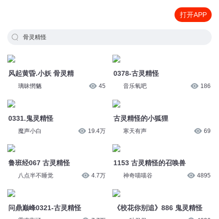
打开APP
骨灵精怪
风起黄昏.小妖 骨灵精
0378-古灵精怪
璃昧惘魉
45
音乐氧吧
186
0331.鬼灵精怪
古灵精怪的小狐狸
魔声小白
19.4万
寒天有声
69
鲁班经067 古灵精怪
1153 古灵精怪的召唤兽
八点半不睡觉
4.7万
神奇喵喵谷
4895
问鼎巅峰0321-古灵精怪
《校花你别追》886 鬼灵精怪
零声剧场
7.7万
一种侃侃
4826
九星霸体诀-第7680集-古灵精怪
古灵精怪小宝儿来砸场@逗瓣