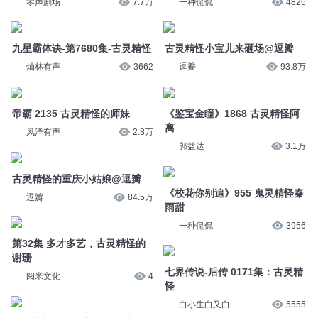
灿林有声
3662
逗瓣
93.8万
帝霸 2135 古灵精怪的师妹
《鉴宝金瞳》1868 古灵精怪阿
离
凤洋有声
2.8万
郭益达
3.1万
古灵精怪的重庆小姑娘@逗瓣
《校花你别追》955 鬼灵精怪秦
逗瓣
84.5万
雨甜
一种侃侃
3956
第32集 多才多艺，古灵精怪的
谢珊
七界传说-后传 0171集：古灵精
阅米文化
4
怪
白小生白又白
5555
农门婆婆的诰命之路 877 古灵
精怪
官场赘婿 第727章 古灵精怪的
润为有声_主播讲故事
1.8万
美女
东方白书场
2329
都市全能高手 第2184集 古灵精
怪
首辅娇妻有空间-627-古灵精怪