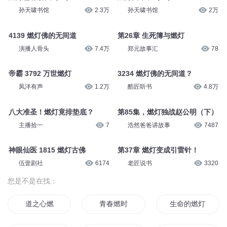
孙天啸书馆
2.3万
孙天啸书馆
2万
4139 燃灯佛的无间道
第26章 生死簿与燃灯
演播人骨头
7.4万
郑元故事汇
78
帝霸 3792 万世燃灯
3234 燃灯佛的无间道？
凤洋有声
1.2万
酷匠听书
4.8万
八大准圣！燃灯竟排垫底？
第85集，燃灯独战赵公明（下）
主播拾一
7
浩然爸爸讲故事
7487
神眼仙医 1815 燃灯古佛
第37章 燃灯变成引雷针！
伍壹剧社
6174
老匠说书
3320
您是不是在找：
道之心燃
青春燃时
生命的燃灯