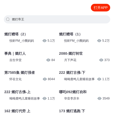
打开APP
燃灯帝王
燃灯赠塔（2）
燃灯赠塔（1）
悦昕FM_小圈妈妈
5.1万
悦昕FM_小圈妈妈
5.2万
事典｜燃灯人
2080-燃灯转世
吉生学堂
84
月下声花
373
第7585集 燃灯强者
222 燃灯古佛-下
怀谷文化
8044
呦呦鹿鸣儿童睡前故事
1.1万
222 燃灯古佛-上
哪吒092燃灯劝和
呦呦鹿鸣儿童睡前故事
1.1万
华音李庆丰
3549
162 燃灯代劳 上
173 燃灯逃跑 下