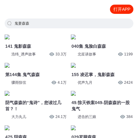
打开APP
鬼妻森森
141 鬼影森森
040集 鬼脸白森森
浩纬_诱声故事
33.3万
北笙讲故事
1199
第144集 鬼气森森
155 凌迟掌，鬼影森森
骤雨惊弦
4.1万
优声九月
2424
阴气森森的“鬼诗”，您读过几
49.惊天铁案049-阴森森的一股
首？！
鬼气
大力丸儿
24.1万
进击的三娘
384
475 阴森森
029罗网森森