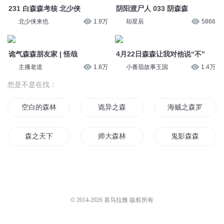
231 白森森考核 北少侠
阴阳渡尸人 033 阴森森
北少侠来也
1.9万
却星辰
5866
诡气森森朋友家 | 怪哉
4月22日森森让我对他说“不”
主播老道
1.8万
小番茄故事王国
1.4万
您是不是在找：
空白的森林
诡异之森
海贼之森罗剑道
森之天下
师大森林
鬼影森森
城市森森
末日森林是我家
学校森严
主宰森灵
翌光森城
上起始回森
© 2014-
2026
喜马拉雅 版权所有
森罗剑魔
森罗魔帝
你好我是森