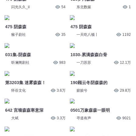
闪光久久_ii
54
东北数媒
1
475 阴森森
475 阴森森
猴子剧社
35
一天吃八顿丨
1192
031集-阴森森
1030-累满森森白骨
听澜阁剧社
983
一刀苏苏
12.1万
第3203集 迷雾森森！
190顾云冬阴森森的
怀谷文化
3.6万
姣姣兮
29.8万
642 宫墙森森寒意深
0501万象森森一眼明
大斌
3.3万
寻道有声
9021