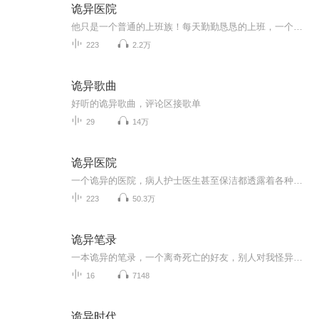
诡异医院
他只是一个普通的上班族！每天勤勤恳恳的上班，一个一般的人度过的生活可是！他却在光天化日之下，走在大街上的时候，被人拍晕了！醒来之后，却发现自己在一个破旧的医院里！设施简陋，而且医生护士也很古怪！给人的感觉，这里就是精神病院！不管询问什么...
223
2.2万
诡异歌曲
好听的诡异歌曲，评论区接歌单
29
14万
诡异医院
一个诡异的医院，病人护士医生甚至保洁都透露着各种诡异，这里会发生什么，听听就知道了…
223
50.3万
诡异笔录
一本诡异的笔录，一个离奇死亡的好友，别人对我怪异的眼神，这一切，迫使我卷入了一场无形的战场之中，在警察的协助下，我开始慢慢的排除自己的嫌疑，可是，这案子越往后，越是扑朔迷离……一家理发店中的人偶脑袋，一双血淋淋的被活生生剜下来的眼珠，午...
16
7148
诡异时代