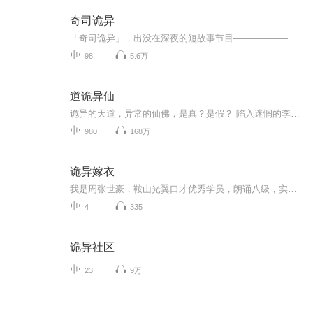
奇司诡异
「奇司诡异」，出没在深夜的短故事节目————————————————这里有意想不到的反转、细思极恐的剧情让我们在每一个夜晚都给大家编织一段凉意习习的梦境……
98
5.6万
道诡异仙
诡异的天道，异常的仙佛，是真？是假？ 陷入迷惘的李火旺无法分辨。可让他无法分辨的不仅仅只是这些。还有他自己，他病了，病的很重。
980
168万
诡异嫁衣
我是周张世豪，鞍山光翼口才优秀学员，朗诵八级，实验小学六年级，热爱播音主持艺术，阳光向上，积极进取，特别喜欢小动物。希望大家支持我！、这是一部我非常喜欢的悬疑探险类书籍，播讲出来，推荐给大家！
4
335
诡异社区
23
9万