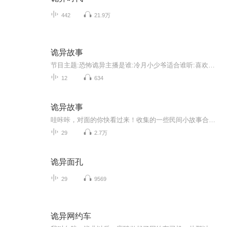
442
21.9万
诡异故事
节目主题:恐怖诡异主播是谁:冷月小少爷适合谁听:喜欢恐怖惊悚的小伙伴快来听听看吧主播的话:恐怖诡异的小文章希望大家喜欢
12
634
诡异故事
哇咔咔，对面的你快看过来！收集的一些民间小故事合集！每天晚上睡觉前听上一集，提神又醒脑！
29
2.7万
诡异面孔
29
9569
诡异网约车