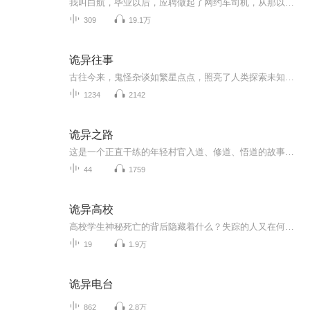
我叫白航，毕业以后，应聘做起了网约车司机，从那以后，各种恐怖的事情接踵而至。我的第一单生意，是到酒吧接一个女孩，上车以后，我闻到她浑身酒味，看来是没少喝。她一进来就把手机掉在了车上，帮她捡了起来以后，让我疑惑的是，她手机上的时间停留在半...
309
19.1万
诡异往事
古往今来，鬼怪杂谈如繁星点点，照亮了人类探索未知的幽径。每一则故事，都是时间长河中泛起的涟漪，诉说着往昔的惊心动魄与不可思议。它们或藏于古籍残卷，或流传于市井巷陌，如同一幅幅神秘的画卷，缓缓展开在世人面前。从幽冥界的诡谲传说，到人间烟火...
1234
2142
诡异之路
这是一个正直干练的年轻村官入道、修道、悟道的故事。看似天赋异禀，实则冥冥注定，只因他体内流淌的是千年不遇的凤凰血。如果没有经历过，一定不相信世上有鬼，一旦经历过，便会对万事万物心生敬畏。
44
1759
诡异高校
高校学生神秘死亡的背后隐藏着什么？失踪的人又在何方？ 是什么人在背后操控着一切？是人性的丧失，还是鬼怪的作祟？ 林夜孤身进入高校，一切接踵而来，神秘死亡的舍友，诡异的旧校舍，午夜莫名的钟声。一切，才刚刚开始……
19
1.9万
诡异电台
862
2.8万