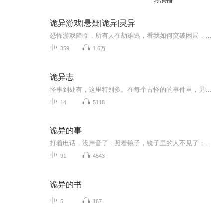
吟演播
诡异游戏|悬疑|诡异|灵异
恐怖游戏降临，所有人在劫难逃，看我如何突破困局，逃生成功！
359
1.6万
诡异志
怪事到处有，这里特别多。在每个古怪的的事件里，男主大木都有不同的人生，并遭遇到不同的厄运，在《留声》中，大木意外得到一台能释放恶鬼的留声机；在《脸面人》中，执着于脸面的大木被无数的“怪脸”纠缠；在《黄泉》中大木遭遇了来自“地狱”的怪物；在《大宅大利》中，大木靠倒卖凶宅发财，却反受其害……
14
5118
诡异的事
打着电话，没声音了；照着镜子，镜子里的人不见了；走着走着，与你同行的人消失了.....
91
4543
诡异的书
5
167