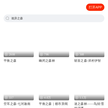
打开APP
诡异之森
2608
796
508
平衡之森
幽闭之森林
斩首之森-泽村伊智
337
4.8万
1.1万
空耳之森-七河迦南
平衡之森｜都市异闻
迷之森林——鸟|轻雪