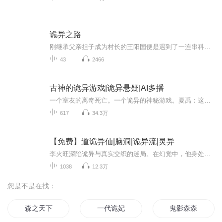
诡异之路
刚继承父亲担子成为村长的王阳国便是遇到了一连串科学不可解释的事情，在自己师傅的带领下一步一步逐渐的解开神秘的面纱！第一次制作自己的专辑，难免有些不足，希望大家点赞好评转发！
43
2466
古神的诡异游戏|诡异悬疑|AI多播
一个室友的离奇死亡。一个诡异的神秘游戏。夏禹：这个游戏我赢了能得到什么？房主：一切——金钱宝物、魔法异能、武功仙术，你想要的一切都可以在这个游戏中找到。夏禹：那么如果我输了，代价又是什么呢？房主：也能让你输的万劫不复——你敢玩么？
617
34.3万
【免费】道诡异仙|脑洞|诡异流|灵异
李火旺深陷诡异与真实交织的迷局。在幻觉中，他身处满是畸形之人的溶洞道观，师傅凶残，同门险恶。而现实里，他是精神病院的患者，努力分辨虚幻与真实。神秘的天道仙佛是真是假？他的病情又将如何发展？且看他在两个世界间挣扎，探寻真相。
1038
12.3万
您是不是在找：
森之天下
一代诡妃
鬼影森森