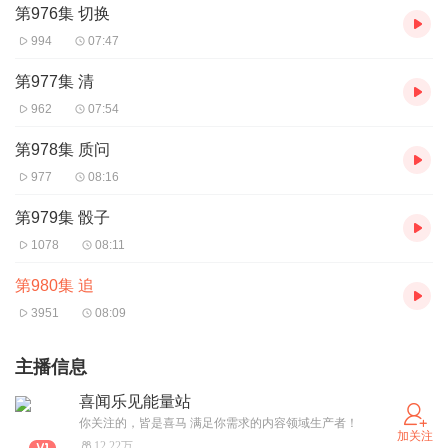
第976集 切换
994
07:47
第977集 清
962
07:54
第978集 质问
977
08:16
第979集 骰子
1078
08:11
第980集 追
3951
08:09
主播信息
喜闻乐见能量站
你关注的，皆是喜马 满足你需求的内容领域生产者！
加关注
12.22万