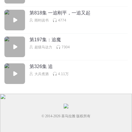
第818集 一追刚平，一追又起
雨钧说书
4774
第197集：追魔
超级马达力
7304
第326集 追
大兵煮酒
4.11万
© 2014-
2026
喜马拉雅 版权所有