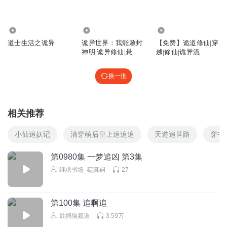
听友383624517
更新啊
49.08万
215.24万
1.64万
道士生活之诡异
诡异世界：我能敕封
【免费】诡道修仙|穿
回复
2025-11-19
1
神明|诡异修仙|悬疑
越|修仙|诡异流
脑洞|杀伐果断|VIP多
听友579675675
人有声剧|道诡异仙
换一批
怎么不更新了😭
回复
2025-11-14
1
相关推荐
听友566820943
求更新
小仙追妖记
清穿萌后皇上追追追
天道追世路
穿书
回复
2025-10-21
1
第0980集 一梦追凶 第3集
继承书场_碇真嗣
27
霄霄26
求更新
回复
2025-09-22
1
第100集 追啊追
鼓捣猫频道
3.59万