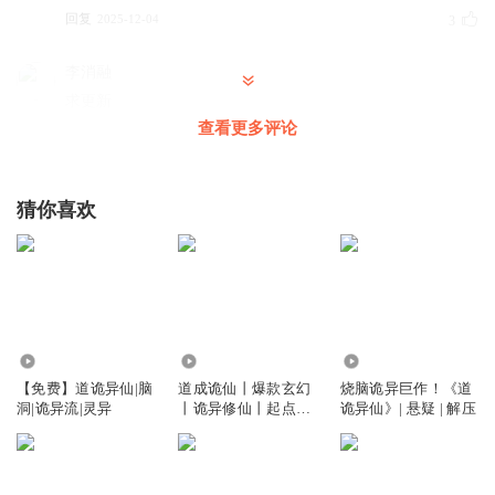
回复
2025-12-04
3
李消融
求更新
查看更多评论
回复
2025-09-27
2
听友591261125
猜你喜欢
后面不多了，看小说吧
回复
2026-05-29
1
听友542855773
快点更新呀
回复
12.29万
9.34万
1779
2026-02-22
1
【免费】道诡异仙|脑
道成诡仙丨爆款玄幻
烧脑诡异巨作！《道
洞|诡异流|灵异
丨诡异修仙丨起点道
诡异仙》| 悬疑 | 解压
无指拳心剑
诡异仙丨克苏鲁风丨
求更新。
多人有声剧
回复
2026-01-31
1