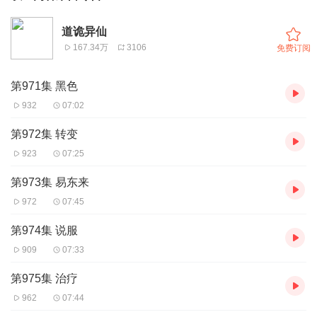
道诡异仙
167.34万
3106
免费订阅
第971集 黑色
932
07:02
第972集 转变
923
07:25
第973集 易东来
972
07:45
第974集 说服
909
07:33
第975集 治疗
962
07:44