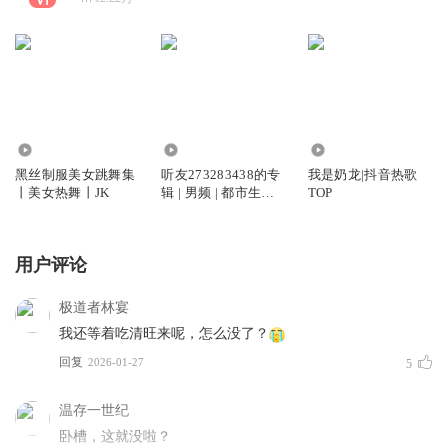
41.45万
2.77万
15.36万
黑丝制服美女跳舞集
听友273283438的专
我是奶龙|抖音热歌
丨美女热舞丨JK
辑 | 男频 | 都市生活 |
TOP
免费
用户评论
极道者林宴
我还等着吃清旺来呢，怎么没了？
回复
2026-01-27
5
温存一世纪
卧槽，这就没啦？