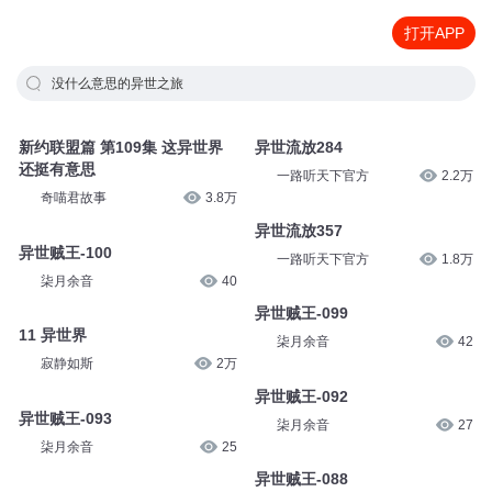
打开APP
没什么意思的异世之旅
新约联盟篇 第109集 这异世界
异世流放284
还挺有意思
一路听天下官方
2.2万
奇喵君故事
3.8万
异世流放357
异世贼王-100
一路听天下官方
1.8万
柒月余音
40
异世贼王-099
11 异世界
柒月余音
42
寂静如斯
2万
异世贼王-092
异世贼王-093
柒月余音
27
柒月余音
25
异世贼王-088