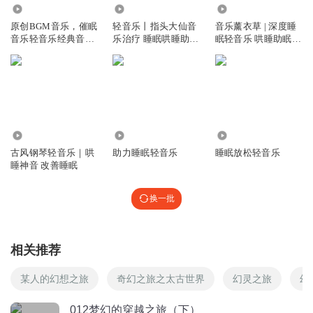
7.06万
6.02万
2.10万
帝非空
原创BGM音乐，催眠
轻音乐丨指头大仙音
音乐薰衣草 | 深度睡
音乐轻音乐经典音乐
乐治疗 睡眠哄睡助眠
眠轻音乐 哄睡助眠音
很轻快，动听，又带着点纯纯的喜悦
睡眠音乐
音乐
乐
回复
2023-02-08
2
1.58万
888
16.09万
古风钢琴轻音乐｜哄
助力睡眠轻音乐
睡眠放松轻音乐
睡神音 改善睡眠
换一批
相关推荐
某人的幻想之旅
奇幻之旅之太古世界
幻灵之旅
幻
012梦幻的穿越之旅（下）