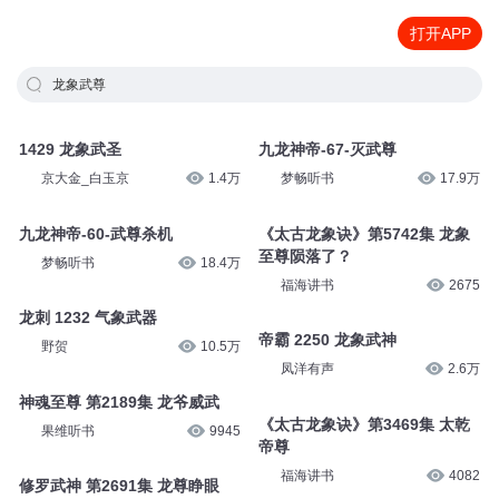
打开APP
龙象武尊
1429 龙象武圣
九龙神帝-67-灭武尊
京大金_白玉京
1.4万
梦畅听书
17.9万
九龙神帝-60-武尊杀机
《太古龙象诀》第5742集 龙象
至尊陨落了？
梦畅听书
18.4万
福海讲书
2675
龙刺 1232 气象武器
帝霸 2250 龙象武神
野贺
10.5万
凤洋有声
2.6万
神魂至尊 第2189集 龙爷威武
《太古龙象诀》第3469集 太乾
果维听书
9945
帝尊
福海讲书
4082
修罗武神 第2691集 龙尊睁眼