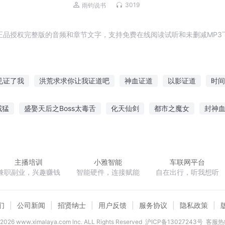
3019
雨钧说书
正品授权完整版的音频和章节文字，支持免费在线阅读试听和未删减MP3
见证了我
洪荒求求你让我证道吧
神血证道
以影证道
时间
证道传
以此证明你曾来过
人间的证明
以仙证道
证道系统
威猛
盛娶天后之Boss太毒舌
化天仙剑
都市之魔女
封神
蛋
白无常与白日光
联盟之大魔王
星耀篮坛
亚特兰蒂斯降
主播培训
小雅智能
车联网平台
兼职副业，兴趣赚钱
智能硬件，连接赋能
自在出行，听我想听
们
公司新闻
招贤纳士
用户反馈
服务协议
隐私政策
2026
www.ximalaya.com lnc. ALL Rights Reserved
沪ICP备13027243号
客服热线