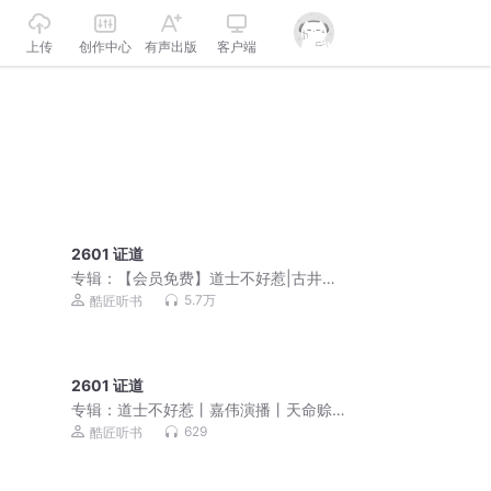
上传
创作中心
有声出版
客户端
2601 证道
专辑：
【会员免费】道士不好惹|古井观
传奇|嘉伟演播
5.7万
酷匠听书
2601 证道
专辑：
道士不好惹丨嘉伟演播丨天命赊
刀人前传 免费福利
629
酷匠听书