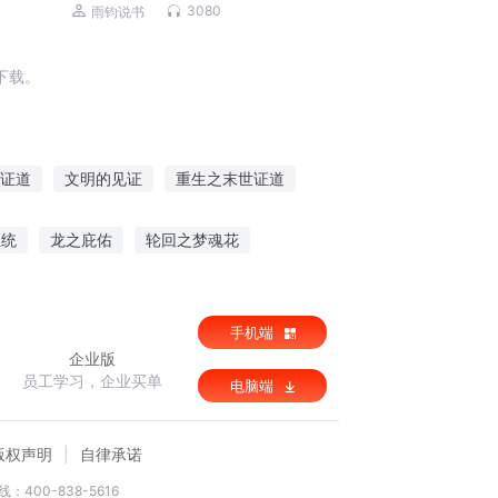
3080
雨钧说书
下载。
证道
文明的见证
重生之末世证道
证道成神
证傲求情
时间见证者
血统
龙之庇佑
轮回之梦魂花
临
赛比安编年史
手机端
企业版
员工学习，企业买单
电脑端
版权声明
自律承诺
：400-838-5616