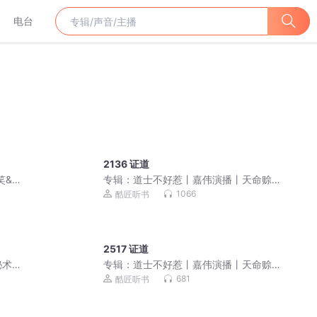
电台
2136 证道
笑&
专辑：
道士不好惹丨嘉伟演播丨天命赊
刀人前传 免费福利
1066
酷匠听书
2517 证道
秘术
专辑：
道士不好惹丨嘉伟演播丨天命赊
刀人前传 免费福利
681
酷匠听书