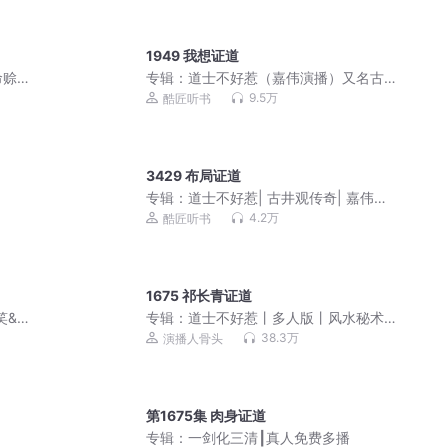
1949 我想证道
命赊
专辑：
道士不好惹（嘉伟演播）又名古
井观传奇
9.5万
酷匠听书
3429 布局证道
专辑：
道士不好惹| 古井观传奇| 嘉伟演
播| 紫袍道士绝代道人
4.2万
酷匠听书
1675 祁长青证道
笑&
专辑：
道士不好惹丨多人版丨风水秘术
丨爆笑丨都市丨悬疑恐怖灵异
38.3万
演播人骨头
第1675集 肉身证道
专辑：
一剑化三清┃真人免费多播