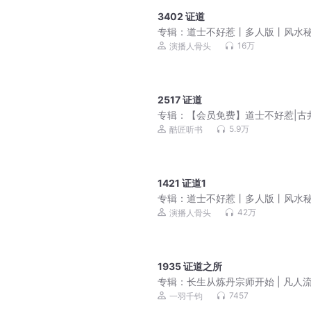
3402 证道
专辑：
道士不好惹丨多人版丨风水
丨爆笑丨都市丨悬疑丨骨头演播
16万
演播人骨头
2517 证道
专辑：
【会员免费】道士不好惹|古
传奇|嘉伟演播
5.9万
酷匠听书
1421 证道1
专辑：
道士不好惹丨多人版丨风水
丨爆笑丨都市丨悬疑恐怖灵异
42万
演播人骨头
1935 证道之所
专辑：
长生从炼丹宗师开始 | 凡人
侠 | 霸榜玄幻巨作 | VIP免费 | 多
7457
一羽千钧
剧