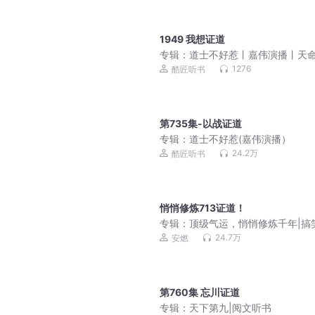
1949 我想证道
专辑：
道士不好惹丨嘉伟演播丨天
刀人前传 免费福利
1276
酷匠听书
第735集-以战证道
专辑：
道士不好惹(嘉伟演播）
24.2万
酷匠听书
悄悄修炼713证道！
专辑：
顶级气运，悄悄修炼千年|搞
修仙|vip免费
24.7万
安燃
第760集 忘川证道
专辑：
天下第九|阅文听书