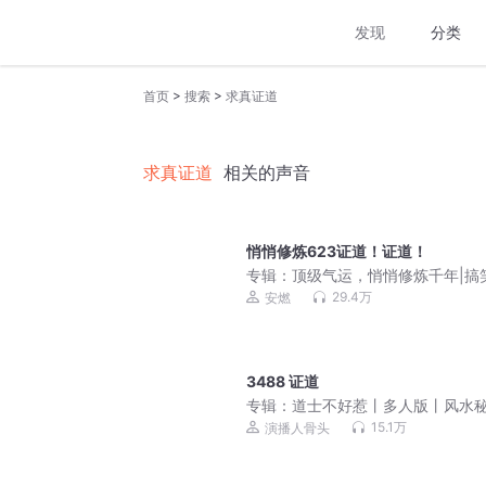
发现
分类
>
>
首页
搜索
求真证道
求真证道
相关的声音
悄悄修炼623证道！证道！
专辑：
顶级气运，悄悄修炼千年|搞
修仙|vip免费
29.4万
安燃
3488 证道
专辑：
道士不好惹丨多人版丨风水
丨爆笑丨都市丨悬疑丨骨头演播
15.1万
演播人骨头