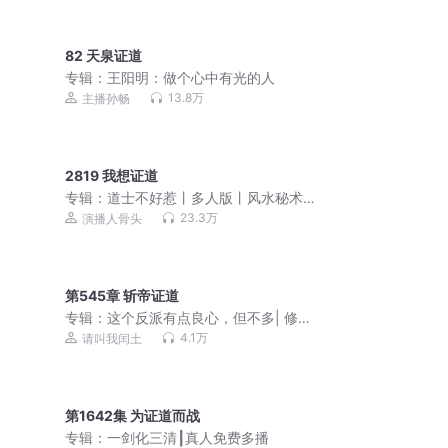
82 天泉证道
专辑：
王阳明：做个心中有光的人
13.8万
主播孙畅
2819 我想证道
专辑：
道士不好惹丨多人版丨风水秘术
丨爆笑丨都市丨悬疑恐怖灵异
23.3万
演播人骨头
第545章 斩帝证道
专辑：
这个反派有点良心，但不多| 修仙
爽文 | 爆笑修仙 | 反派腹黑 |
4.1万
请叫我闰土
第1642集 为证道而战
专辑：
一剑化三清┃真人免费多播