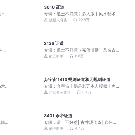
3010 证道
秘术
专辑：
道士不好惹丨多人版丨风水秘术
丨爆笑丨都市丨悬疑恐怖灵异
22.8万
演播人骨头
2136 证道
井观
专辑：
道士不好惹（嘉伟演播）又名古
井观传奇
8.8万
酷匠听书
弃宇宙 1413 规则证道和无规则证道
秘术
专辑：
弃宇宙丨鹅是老五本人授权丨声
音盒子剧社精制版丨VIP免费
8.4万
声音盒子剧社
3401 杀帝证道
流仙
专辑：
道士不好惹| 古井观传奇| 嘉伟演
人有声
播| 紫袍道士绝代道人
4.4万
酷匠听书