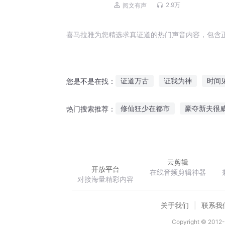
2.9万
阅文有声
喜马拉雅为您精选求真证道的热门声音内容，包含
证道万古
证我为神
时间
您是不是在找：
长生证道
以武证道
仙剑
修仙狂少在都市
豪夺新夫很
热门搜索推荐：
证道长生
网游之悟武道
我才不是倒霉
云剪辑
开放平台
在线音频剪辑神器
对接海量精彩内容
关于我们
联系我
Copyright © 2012-