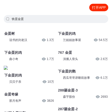
打开APP
铁蛋金蛋
金蛋树
下金蛋的鸡
说书的刘老汉
1.3万
兰姐姐故事屋
54.5万
下金蛋的鸡
767 金蛋
曲小奇
1.7万
演播人骨头
2.6万
下金蛋的鹅
下金蛋的鸡
西瓜哥哥讲睡前故事
6.1万
贝贝子亲
10万
288砸金蛋-3
金蛋奇缘
森宇股份
2693
那月有声
3826
287砸金蛋-2