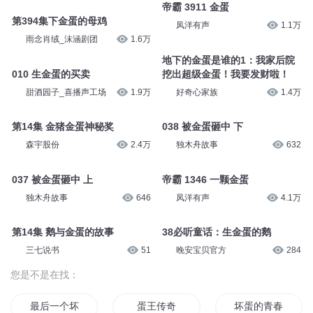
帝霸 3911 金蛋
第394集下金蛋的母鸡
凤洋有声
1.1万
雨念肖绒_沫涵剧团
1.6万
地下的金蛋是谁的1：我家后院
010 生金蛋的买卖
挖出超级金蛋！我要发财啦！
甜酒园子_喜播声工场
1.9万
好奇心家族
1.4万
第14集 金猪金蛋神秘奖
038 被金蛋砸中 下
森宇股份
2.4万
独木舟故事
632
037 被金蛋砸中 上
帝霸 1346 一颗金蛋
独木舟故事
646
凤洋有声
4.1万
第14集 鹅与金蛋的故事
38必听童话：生金蛋的鹅
三七说书
51
晚安宝贝官方
284
您是不是在找：
最后一个坏蛋
蛋王传奇
坏蛋的青春