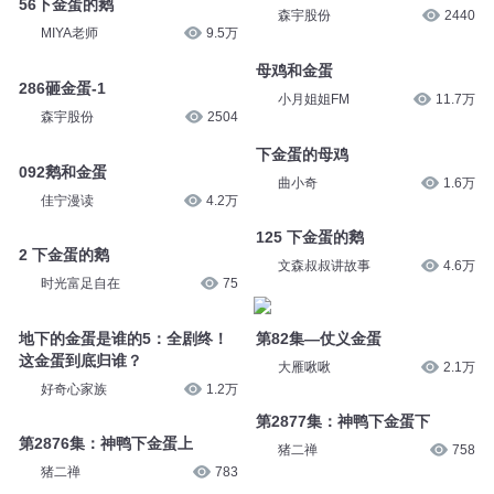
56下金蛋的鹅
森宇股份
2440
MIYA老师
9.5万
母鸡和金蛋
286砸金蛋-1
小月姐姐FM
11.7万
森宇股份
2504
下金蛋的母鸡
092鹅和金蛋
曲小奇
1.6万
佳宁漫读
4.2万
125 下金蛋的鹅
2 下金蛋的鹅
文森叔叔讲故事
4.6万
时光富足自在
75
地下的金蛋是谁的5：全剧终！
第82集—仗义金蛋
这金蛋到底归谁？
大雁啾啾
2.1万
好奇心家族
1.2万
第2877集：神鸭下金蛋下
第2876集：神鸭下金蛋上
猪二禅
758
猪二禅
783