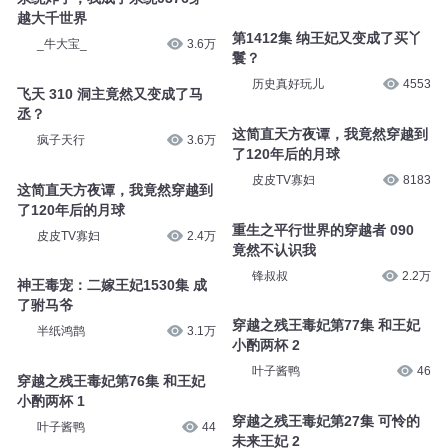
一刀苏苏
30.6万
咿牛儿童故事
6507
公益筹款竟然变成了赚钱利器？
1149.【闲谈】白酒竟然成了高
韩秀云讲经济
3.7万
股息
雪球
3915
系统炸了，我成了系统0376穿
越大千世界
第1412集 纳王妃又变成了买丫
_牛大宝_
3.6万
鬟？
历史真好玩儿
4553
飞天 310 洞主竟然又变成了马
丞？
这简直天方夜谭，我竟然穿越到
疯子天行
3.6万
了120年后的月球
皮皮TV寡妇
8183
这简直天方夜谭，我竟然穿越到
了120年后的月球
重生之平行世界的穿越者 090
皮皮TV寡妇
2.4万
竟然不认识我