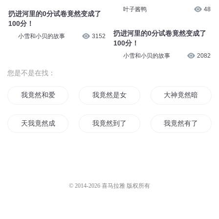
锋叔叔
2.2万
神王毒宠：二嫁王妃1530集 成
了驸马爷
穿越之残王毒妃第77集 和王妃
半纸鸿鹊
3.1万
小酌两杯 2
叶子酱鸭
46
穿越之残王毒妃第76集 和王妃
小酌两杯 1
穿越之残王毒妃第27集 可怜的
叶子酱鸭
44
未来王妃 2
叶子酱鸭
48
扔进河里的0分试卷竟然变成了
100分！
扔进河里的0分试卷竟然变成了
小雪和小贝的故事
3152
100分！
小雪和小贝的故事
2082
您是不是在找：
我竟然和爱豆恋爱了
我竟然是女人
大神竟然暗恋喵