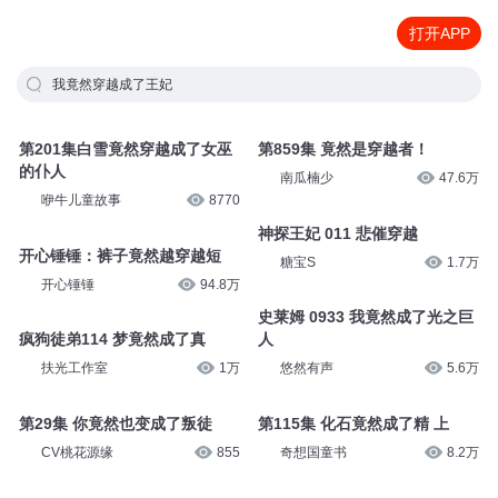
打开APP
我竟然穿越成了王妃
第201集白雪竟然穿越成了女巫
第859集 竟然是穿越者！
的仆人
南瓜楠少
47.6万
咿牛儿童故事
8770
神探王妃 011 悲催穿越
开心锤锤：裤子竟然越穿越短
糖宝S
1.7万
开心锤锤
94.8万
史莱姆 0933 我竟然成了光之巨
疯狗徒弟114 梦竟然成了真
人
扶光工作室
1万
悠然有声
5.6万
第29集 你竟然也变成了叛徒
第115集 化石竟然成了精 上