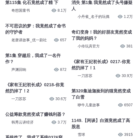
CV桃花源缘
855
奇想国童书
8.2万
第115集 化石竟然成了精 下
消失 第1集 我竟然成了头号嫌疑
人
奇想国童书
8.1万
小丹雀_名子的玩偶
1.2万
不可思议的梦：我竟然成了命书
的守护者
奇幻变身！我的好朋友竟然变成
了我的妈妈？
老唐讲故事_优一剧社
657
小伶玩具官方
381
第1集 穿越后，我成了一名仵
作？
《家有王妃初长成》0217-你竟
然扔掉了！1
声渊回响
872
一刀苏苏
30.9万
《家有王妃初长成》0218-你竟
然扔掉了！2
第320集迪迦捡到的猫竟然变成
了白雪