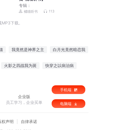
专辑：
113
橘喵听书
MP3下载。
猫
我竟然是神界之主
白月光竟然暗恋我
统
我竟然到了三国
灵宠你们竟然是神兽
火影之四战我为斑
快穿之以病治病
皇帝
我竟然和爱豆恋爱了
毁梦青春
手机端
企业版
员工学习，企业买单
电脑端
版权声明
自律承诺