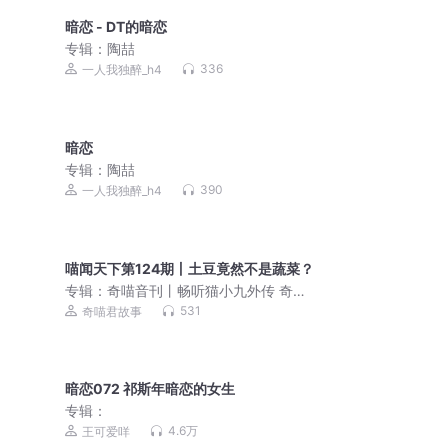
暗恋 - DT的暗恋
专辑：
陶喆
336
一人我独醉_h4
暗恋
专辑：
陶喆
390
一人我独醉_h4
喵闻天下第124期丨土豆竟然不是蔬菜？
专辑：
奇喵音刊丨畅听猫小九外传 奇喵
编辑部趣事 百科知识
531
奇喵君故事
暗恋072 祁斯年暗恋的女生
专辑：
4.6万
王可爱咩