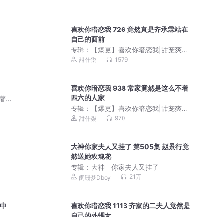
喜欢你暗恋我 726 竟然真是齐承霖站在
自己的面前
专辑：
【爆更】喜欢你暗恋我|甜宠爽文|
双洁1V1|阅文白金现言|真人多播
1579
甜什柒
喜欢你暗恋我 938 常家竟然是这么不着
四六的人家
a著，
专辑：
【爆更】喜欢你暗恋我|甜宠爽文|
双洁1V1|阅文白金现言|真人多播
970
甜什柒
大神你家夫人又挂了 第505集 赵景行竟
然送她玫瑰花
专辑：
大神，你家夫人又挂了
21万
阑珊梦Dboy
于中
喜欢你暗恋我 1113 齐家的二夫人竟然是
自己的外甥女