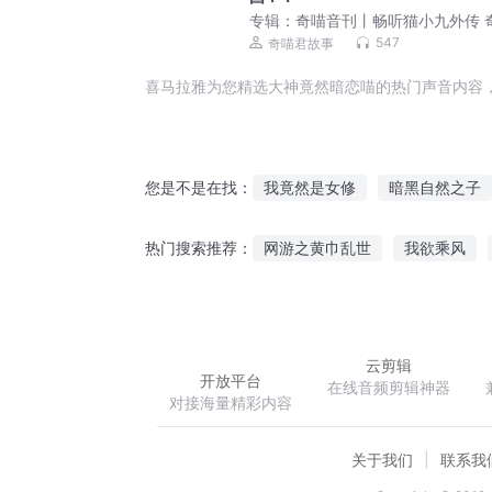
专辑：
奇喵音刊丨畅听猫小九外传 
编辑部趣事 百科知识
547
奇喵君故事
喜马拉雅为您精选大神竟然暗恋喵的热门声音内容
我竟然是女修
暗黑自然之子
您是不是在找：
我竟然是女配
我竟然是被选
网游之黄巾乱世
我欲乘风
热门搜索推荐：
我竟然穿越成了王妃
我竟然
最终的邂逅
随心闲笔
王
云剪辑
开放平台
在线音频剪辑神器
对接海量精彩内容
关于我们
联系我