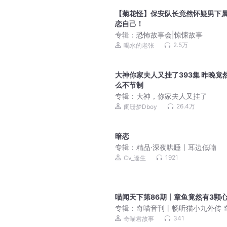
【菊花怪】保安队长竟然怀疑男下
恋自己！
专辑：
恐怖故事会|惊悚故事
2.5万
喝水的老张
大神你家夫人又挂了393集 昨晚竟
么不节制
专辑：
大神，你家夫人又挂了
26.4万
阑珊梦Dboy
暗恋
专辑：
精品·深夜哄睡丨耳边低喃
1921
Cv_逢生
喵闻天下第86期丨章鱼竟然有3颗
专辑：
奇喵音刊丨畅听猫小九外传 
编辑部趣事 百科知识
341
奇喵君故事