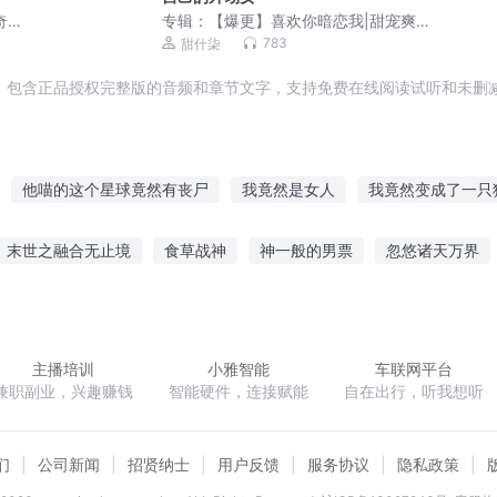
奇喵
专辑：
【爆更】喜欢你暗恋我|甜宠爽文|
双洁1V1|阅文白金现言|真人多播
783
甜什柒
，包含正品授权完整版的音频和章节文字，支持免费在线阅读试听和未删减
他喵的这个星球竟然有丧尸
我竟然是女人
我竟然变成了一只
中的人
我竟然变成了女生
我竟然成了救世主
天我竟然成了系
末世之融合无止境
食草战神
神一般的男票
忽悠诸天万界
成了我大爷
我竟然有了超能力
我竟然做了校长
我竟然成为了
爷赖上糊涂妃
助梦师之悲欢
网游三国之大汉征程
王国世家
主播培训
小雅智能
车联网平台
兼职副业，兴趣赚钱
智能硬件，连接赋能
自在出行，听我想听
们
公司新闻
招贤纳士
用户反馈
服务协议
隐私政策