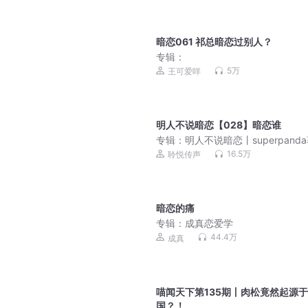
暗恋061 祁总暗恋过别人？
专辑：
5万
王可爱咩
明人不说暗恋【028】暗恋谁
专辑：
明人不说暗恋丨superpand
涅槃&顾辰领衔精品多人
16.5万
聆悦传声
暗恋的痛
专辑：
成真恋爱学
44.4万
成真
喵闻天下第135期丨肉松竟然起源
国？！