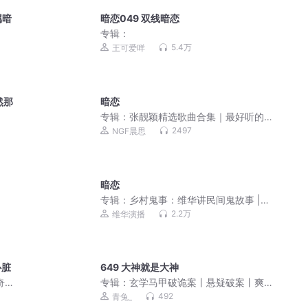
属暗
暗恋049 双线暗恋
专辑：
5.4万
王可爱咩
然那
暗恋
专辑：
张靓颖精选歌曲合集｜最好听的
歌曲｜超高清音质
2497
NGF晨思
暗恋
专辑：
乡村鬼事：维华讲民间鬼故事 |
恐怖故事
2.2万
维华演播
心脏
649 大神就是大神
奇喵
专辑：
玄学马甲破诡案丨悬疑破案丨爽
文丨直播算命丨青兔丨多人有声剧
492
青兔_