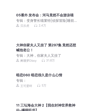
05番外 发布会：河马竟然不会游泳喵
专辑：
变身警长喵莱特|侦探冒险|睡前推
理故事|科普探案
2.4万
贝乐虎
大神你家夫人又挂了 第297集 竟然还想
喊他老公！
专辑：
大神，你家夫人又挂了
31.8万
阑珊梦Dboy
暗恋060 暗恋很久是什么心情
专辑：
5万
王可爱咩
11 三坛海会大神 2【我在封神世界救神
仙-橘喵听书】