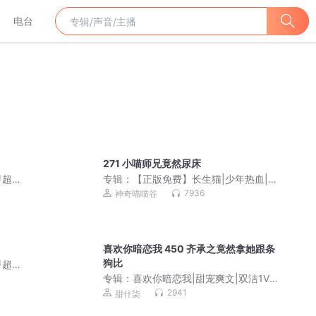
电台
271 小喵师兄竟然尿床
甲超
专辑：
【正版免费】长生猫|少年热血|奇
幻冒险
7936
神奇喵喵谷
喜欢你暗恋我 450 齐承之竟然拿她跟条
狗比
甲超
专辑：
喜欢你暗恋我|甜宠爽文|双洁1V1|
阅文白金现言|真人演播
2941
甜什柒