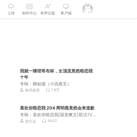
上传
创作中心
有声出版
客户端
我就一猥琐哥布林，女顶流竟然暗恋我
十年
专辑：
柳如烟（小说推文）
1.9万
春风难度
喜欢你暗恋我 204 周明燕竟然会来道歉
专辑：
喜欢你暗恋我|甜宠爽文|双洁1V1|
阅文白金现言|多人有声剧
6442
甜什柒