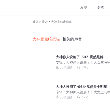
发现
分类
>
>
首页
搜索
大神竟然暗恋喵
大神竟然暗恋喵
相关的声音
大神你人设崩了-597-竟然是她
专辑：
大神你人设崩了丨大女主马
爽|半坛醋多人有声剧
8.6万
cv半坛醋
大神人设崩了-964-竟然是个明星
专辑：
大神你人设崩了丨大女主马
爽|半坛醋多人有声剧
5.7万
cv半坛醋