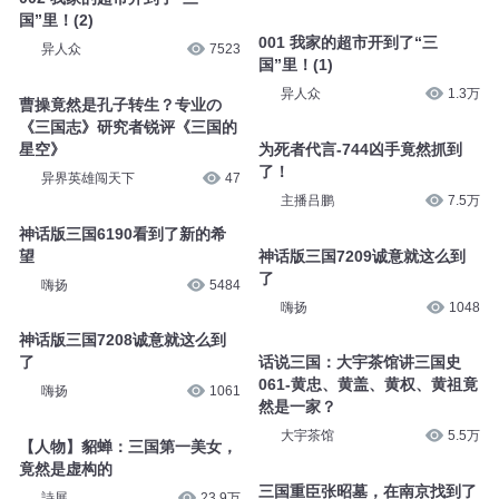
国”里！(2)
001 我家的超市开到了“三
异人众
7523
国”里！(1)
异人众
1.3万
曹操竟然是孔子转生？专业の
《三国志》研究者锐评《三国的
星空》
为死者代言-744凶手竟然抓到
了！
异界英雄闯天下
47
主播吕鹏
7.5万
神话版三国6190看到了新的希
望
神话版三国7209诚意就这么到
了
嗨扬
5484
嗨扬
1048
神话版三国7208诚意就这么到
了
话说三国：大宇茶馆讲三国史
061-黄忠、黄盖、黄权、黄祖竟
嗨扬
1061
然是一家？
大宇茶馆
5.5万
【人物】貂蝉：三国第一美女，
竟然是虚构的
三国重臣张昭墓，在南京找到了
詩展
23.9万