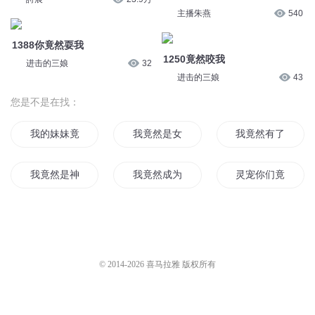
主播朱燕
540
1388你竟然耍我
1250竟然咬我
进击的三娘
32
进击的三娘
43
您是不是在找：
我的妹妹竟然是魔王
我竟然是女配
我竟然有了超能力
我竟然是神界之主
我竟然成为了皇帝
灵宠你们竟然是神
我竟然是被选中的人
我竟然变成了女生
白月光竟然暗恋我
我竟然做了校长
我竟然变成了一只猫
大神竟然暗恋喵
© 2014-
2026
喜马拉雅 版权所有
我竟然成了我大爷
我竟然是女人
天我竟然成了系统