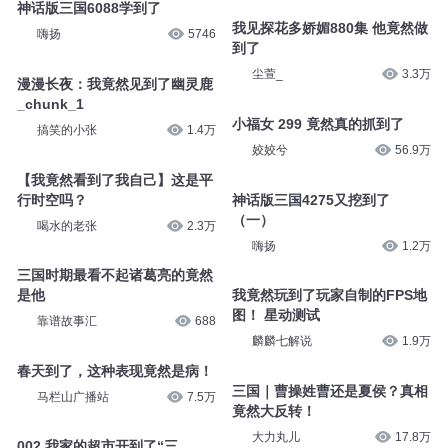
神话版三国6088学到了
我见探花多娇媚880集 他竟然做
嗨扬
5746
到了
尘萱_
3.3万
漫漫长夜：我竟然见到了幽灵鹿
_chunk_1
小福女 299 竟然真的抓到了
搞笑的小张
1.4万
姣姣兮
56.9万
【我竟然看到了我自己】这是平
行时空吗？
神话版三国4275又挖到了
（一）
喝水的老张
2.3万
嗨扬
1.2万
三国时期最看不起诸葛亮的竟然
是他
我竟然玩到了玩家自制的FPS地
图！ 星动测试
靠谱故事汇
688
麟麟七解说
1.9万
春天到了，这种表现竟然是病！
三国｜曹操姓曹还是夏侯？真相
马栏山广播站
7.5万
竟然大反转！
大力丸儿
17.8万
002 我家的超市开到了“三