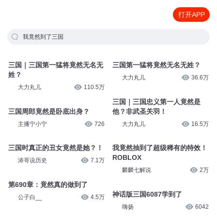
打开APP
我竟然到了三国
三国｜三国第一猛将竟然无名无
三国第一猛将竟然无名无姓？
姓？
大力丸儿
36.6万
大力丸儿
110.5万
三国｜三国忠义第一人竟然是
三国周郎竟然是卧底出身？
他？非武圣关羽！
主播宁小宁
726
大力丸儿
16.5万
三国时真正的丑女竟然是她？！
我竟然抽到了超级稀有的特效！
ROBLOX
涛哥说历史
7.1万
麟麟七解说
2万
第690章：竟然真的做到了
神话版三国6087学到了
公子白__
4.5万
嗨扬
6042