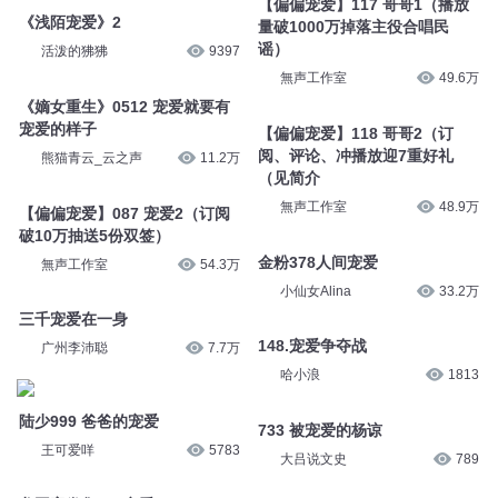
【偏偏宠爱】117 哥哥1（播放
《浅陌宠爱》2
量破1000万掉落主役合唱民
谣）
活泼的狒狒
9397
無声工作室
49.6万
《嫡女重生》0512 宠爱就要有
宠爱的样子
【偏偏宠爱】118 哥哥2（订
阅、评论、冲播放迎7重好礼
熊猫青云_云之声
11.2万
（见简介
無声工作室
48.9万
【偏偏宠爱】087 宠爱2（订阅
破10万抽送5份双签）
金粉378人间宠爱
無声工作室
54.3万
小仙女Alina
33.2万
三千宠爱在一身
148.宠爱争夺战
广州李沛聪
7.7万
哈小浪
1813
陆少999 爸爸的宠爱
733 被宠爱的杨谅
王可爱咩
5783
大吕说文史
789