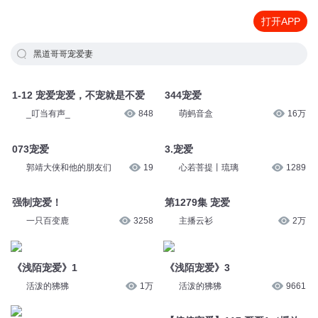
打开APP
黑道哥哥宠爱妻
1-12 宠爱宠爱，不宠就是不爱
344宠爱
_叮当有声_
848
萌蚂音盒
16万
073宠爱
3.宠爱
郭靖大侠和他的朋友们
19
心若菩提丨琉璃
1289
强制宠爱！
第1279集 宠爱
一只百变鹿
3258
主播云衫
2万
《浅陌宠爱》1
《浅陌宠爱》3
活泼的狒狒
1万
活泼的狒狒
9661