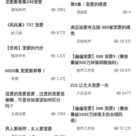
龙图案卷集249宠爱
第5集：宠爱的维度
掷地有声
2881
满福星
0
《凤回巢》737 宠爱
凌总追妻有点甜-380被宠爱的感
妙儿姐
8.7万
觉
灵猫有声
20.3万
【世相】宠爱的代价
甄琦学长
1.8万
【偏偏宠爱】088 宠爱3（播放
量破500万掉落哄睡福利）
無声工作室
53.9万
0020集 宠爱新师尊！
安燃
1.2万
215 让丈夫宠爱一生
大吕说书
6477
适度的宠爱是爱，过度的宠爱是
偷懒，可是你知道该如何区分
吗？
【偏偏宠爱】086 宠爱1（播放
文姬说爱
1583
量破1000万掉落主役合唱民
谣）
無声工作室
57.2万
男人要崇拜，女人要宠爱