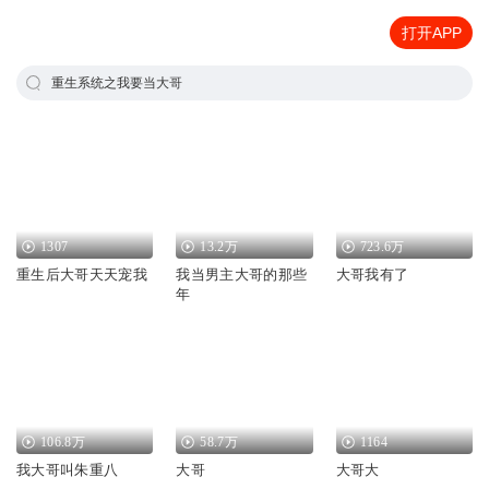
打开APP
重生系统之我要当大哥
1307
13.2万
723.6万
重生后大哥天天宠我
我当男主大哥的那些
大哥我有了
年
106.8万
58.7万
1164
我大哥叫朱重八
大哥
大哥大