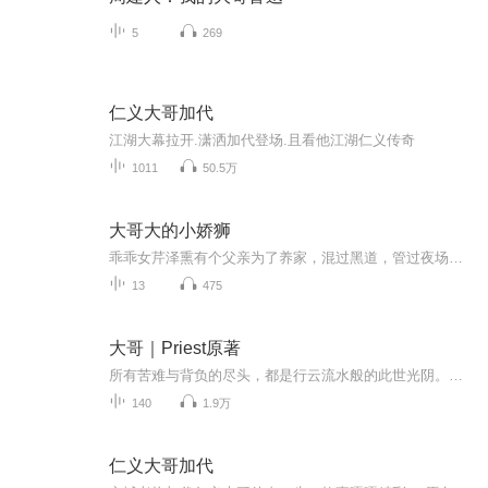
5
269
仁义大哥加代
江湖大幕拉开.潇洒加代登场.且看他江湖仁义传奇
1011
50.5万
大哥大的小娇狮
乖乖女芹泽熏有个父亲为了养家，混过黑道，管过夜场，闯过魔城，演过广告，疑欠某尼一个亿，为此她决定成为大姐大，为将来当黑道王赡养穷父打好基础。黑长直白中长小脏辫目标：制霸软高，征服千叶障碍：一只土拨鼠，一个海胆头多么穷多MO雄山田土拨鼠三桥...
13
475
大哥｜Priest原著
所有苦难与背负的尽头，都是行云流水般的此世光阴。你可以一无所有，只要你的精神还在。
140
1.9万
仁义大哥加代