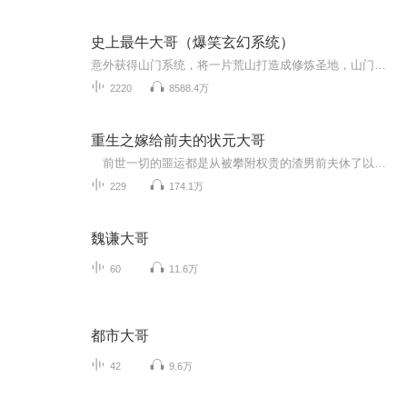
史上最牛大哥（爆笑玄幻系统）
意外获得山门系统，将一片荒山打造成修炼圣地，山门里看门的宠物放在外面是顶级神兽，山门里负责扫地的武者放在外面是绝世强者，总之这个汇集整个异界最强者“原来是玩笑啊，这样的玩笑，夫君你以后少开为好，省的我一个忍不住……”忍不住怎样，女子并没有说，但是她那阴森森的话语，却让郑鸣心头乱颤。鹿鸣镇的行人，都用惊艳的目光，偷偷的看着跟在郑鸣身后的女子，更有人开始传扬，郑家二公子一出手就娶了如此一个天仙化人的趣事。一时间，郑鸣好人有好报的说法，开始在小镇之中流传开来。郁闷无比的郑鸣，发现自己心头的声望值，此时依旧是一，看来除了那位吴半仙大师，整个镇上，依旧没有人怕他。至于这次欺男霸女之旅，算是成功了呢？还是没有成功呢？
2220
8588.4万
重生之嫁给前夫的状元大哥
前世一切的噩运都是从被攀附权贵的渣男前夫休了以后开始的。没想到上天让她重生到了被休的时候。她努力避开他们，努力赚钱，想要好好过日子，哪成想又遇到了渣男的状元兄长想要强娶，这日子真的没法过了！重生后媳妇总想跑，状元相公黏上身
229
174.1万
魏谦大哥
60
11.6万
都市大哥
42
9.6万