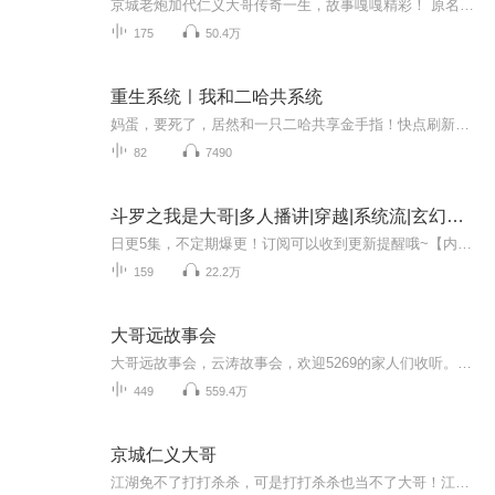
京城老炮加代仁义大哥传奇一生，故事嘎嘎精彩！ 原名任家忠，四九城一代仁义大哥，90年代独闯深圳，外号“深圳王",香港悍匪张子强的拜帖兄弟！ 加代大哥一生南征北战，朋友遍天下，能够做到为朋友两肋插刀，在九十年代算是四九城江湖的天花板级人物。 听老...
175
50.4万
重生系统ㅣ我和二哈共系统
妈蛋，要死了，居然和一只二哈共享金手指！快点刷新一下属于我的任务啊！我才不要去完成啃骨头一个小时，更不要对面前小女孩舔脸十分钟的任务啊！
82
7490
斗罗之我是大哥|多人播讲|穿越|系统流|玄幻爽文
日更5集，不定期爆更！订阅可以收到更新提醒哦~【内容简介】斗罗之我是大哥【主播介绍】本作为斗罗的衍生改编作品，改编了很多原著中的故事情节，主角也属于穿越者而且自带系统，所以本文也属于穿越系统流爽文，文中有很多区别于原著与同类小说的设定，比...
159
22.2万
大哥远故事会
大哥远故事会，云涛故事会，欢迎5269的家人们收听。po累po累，口蘑口蘑。某音搜索大哥远，每晚直播爆笑如雷
449
559.4万
京城仁义大哥
江湖免不了打打杀杀，可是打打杀杀也当不了大哥！江湖不是喊打喊杀，而是人情世故，我们一起品味江湖中的人生百态。京城一把大兄弟，一九六三年出生于北京。从小就非常听话懂事，是父母眼中的好孩子，老师眼里的好学生，从不给父母和亲人添麻烦，对待同学...