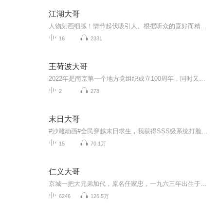
江湖大哥
人物刻画细腻！情节起伏吸引人。根据听众的喜好而精选，声音清晰，感染力强。感情色彩浓厚。就是对我们的最大支持和厚爱。每天加班很辛苦，您就动动手指支持一下吧！
16
2331
王荷波大哥
2022年是南京第一个地方党组织成立100周年，同时又是首任党小组长王荷波诞辰140周年。王荷波，南京党组织的创始人，中国共产党早期领导人，中国工人运动的杰出先驱，首任中共中央监察委员会主席，曾任中央执行委员、中央政治局委员、中共中央北方局书记。1...
2
278
末日大哥
#沙雕动画#全民穿越末日求生，我获得SSS级系统打脸众人 ！
15
70.1万
仁义大哥
京城一把大兄弟加代，原名任家忠，一九六三年出生于北京。从小就非常听话懂事，是父母眼中的好孩子，老师眼里的好学生，从不给父母和亲人添麻烦，对待同学和朋友都是彬彬有礼，和蔼可亲。他从小家境贫寒，早早就辍了学，开始走上社会，混起了江湖。
6246
126.5万