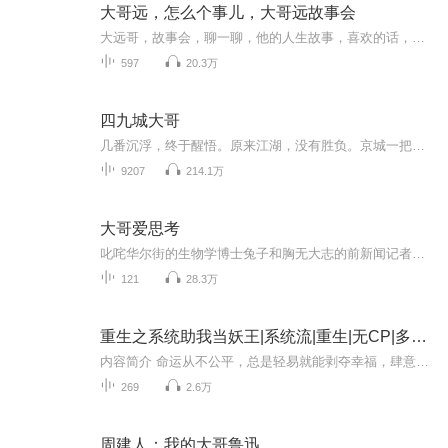
大哥远，怎么个事儿，大哥远故事会
大远哥，故事会，聊一聊，他的人生故事，喜欢的话，请点赞订阅加关注关注不迷路
597
20.3万
四九城大哥
几番沉浮，终于醒悟。原来江湖，没有胜负。京城一把大兄弟，一九六三年出生于北京。从小就非常听话懂事，是父母眼中的好孩子，老师眼里的好学生，从不给父母和亲人添麻烦，对待同学和朋友都是彬彬有礼，和蔼可亲。他从小家境贫寒，早早就辍了学，开始走上...
9207
214.1万
大哥爱思考
叱咤华尔街的生物学博士兔子和胸无大志的前新闻记者扣子的播客。以科普和思考为导向，有时聊天，有时单口，有时仰仗厉害极了的嘉宾，发散关于科学、科技和人文思考的各种话题。大概每周五清晨更新（通知：目前主播拖延症晚期，不定时更新）。听友群加微信...
121
28.3万
重生之系统助我当妖王|系统流|重生|无CP|多人有声剧
内容简介 命运从不公平，总是轻易就能剥夺幸福，肆意播撒苦难。但命运也很公平，苦尽自会甘来，绝处终将逢生。我们现在所处的时代，处处充斥着种种艰辛，承载着重重焦虑；工资微薄，却不敢轻易辞职、跳槽；生意难以为继，不得不关店、改行，另寻出路；许多...
269
2.6万
周建人：我的大哥鲁迅