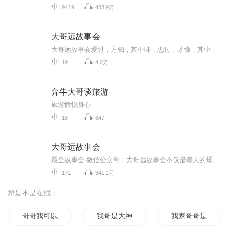
9419
483.9万
大哥远故事会
大哥远故事会爱过，方知，其中味，恋过，才懂，其中累………75，不要，急于相见，不是，不再怀念，只是怕，心被搅乱，任思念，雨打芭蕉，泪湿栏杆，我依然，举杯把盞，愿你过好，每一天，即然，已离开很久很久，彼此相安，便是夙愿………76，或许，我就是...
19
4.2万
奔牛大哥谈旅游
旅游愉悦身心
18
647
大哥远故事会
最全故事会 微信公众号：大哥远故事会不仅是每天的爆笑如雷 节目 故事会 而是 他是平凡生活中的那一点快乐与亮光 十年磨一剑的意志与经历也激励着这些平凡人不忘冲天之志 你我不是秦志远 就让他带着这些平凡人的梦一飞冲天
171
341.2万
您是不是在找：
哥哥我可以爱你吗
我哥是大神
我家哥哥是神仙