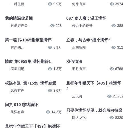
一种侃侃
9.9万
何兮有声
3974
我的情深你若懂
067 食人魔：温玉满怀
只爱好声音
228
传说中的也哥
388
第一秘书-1065集希望满怀
立春，与古寺“撞个满怀”
有声的兀
8.9万
正观新闻
312
情糜-第0959集 满怀期待1
戏假情深
疯凰剧场
1.3万
那月有声
6788
权谋有道_第715集_满怀歉意
且把年华赠天下【435】抱满怀
2
凤娱有声
3.6万
云天河
21.7万
问责 010 愁绪满怀
只要你满怀期望，就会所向披靡
凤洋有声
14.3万
网络龙飞
8320
且把年华赠天下【437】抱满怀