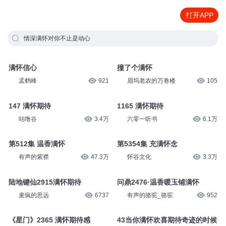
打开APP
情深满怀对你不止是动心
满怀信心
撞了个满怀
孟鹤峰
921
眉坞老农的万卷楼
105
147 满怀期待
1165 满怀期待
咕噜谷
3.4万
六零一听书
6.1万
第512集 温香满怀
第5354集 充满怀念
有声的紫襟
47.3万
怀谷文化
3.3万
陆地键仙2915满怀期待
问鼎2476·温香暖玉铺满怀
麦疯的思远
6737
有声的骆驼_骆驼
952
《星门》2365 满怀期待感
43当你满怀欢喜期待奇迹的时候