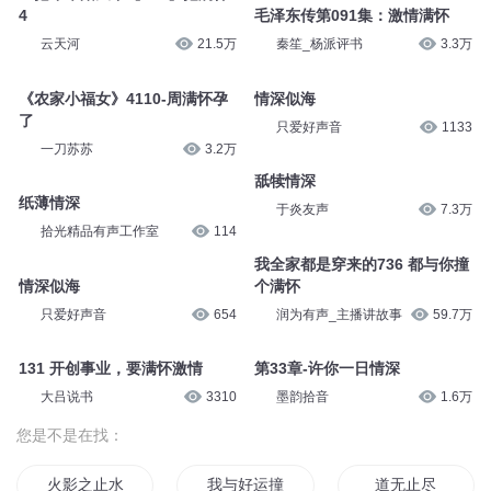
4
毛泽东传第091集：激情满怀
云天河
21.5万
秦笙_杨派评书
3.3万
《农家小福女》4110-周满怀孕
情深似海
了
只爱好声音
1133
一刀苏苏
3.2万
舐犊情深
纸薄情深
于炎友声
7.3万
拾光精品有声工作室
114
我全家都是穿来的736 都与你撞
情深似海
个满怀
只爱好声音
654
润为有声_主播讲故事
59.7万
131 开创事业，要满怀激情
第33章-许你一日情深
大吕说书
3310
墨韵拾音
1.6万
您是不是在找：
火影之止水传说
我与好运撞个满怀
道无止尽