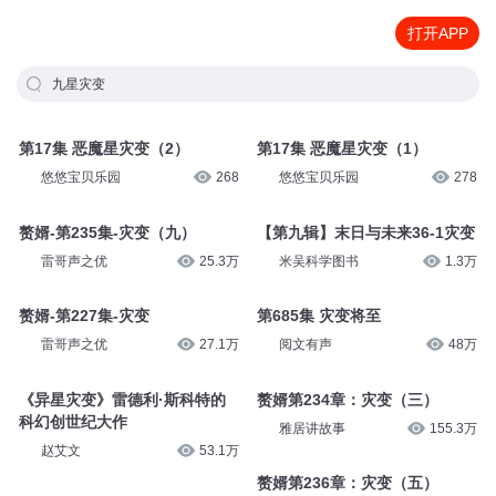
打开APP
九星灾变
第17集 恶魔星灾变（2）
第17集 恶魔星灾变（1）
悠悠宝贝乐园
268
悠悠宝贝乐园
278
赘婿-第235集-灾变（九）
【第九辑】末日与未来36-1灾变
雷哥声之优
25.3万
米吴科学图书
1.3万
赘婿-第227集-灾变
第685集 灾变将至
雷哥声之优
27.1万
阅文有声
48万
《异星灾变》雷德利·斯科特的
赘婿第234章：灾变（三）
科幻创世纪大作
雅居讲故事
155.3万
赵艾文
53.1万
赘婿第236章：灾变（五）