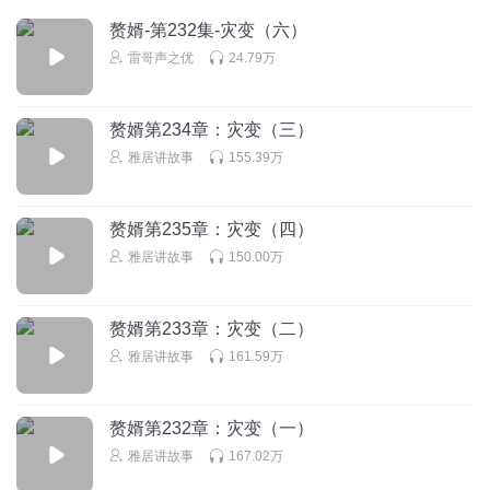
听友55609191
赘婿-第232集-灾变（六）
表示看现在宁毅有多惨就有多可怜楼家！！
雷哥声之优
24.79万
回复
2016-10-13
98
南边大婶
回复 @
听友55609191
:
对，古龙小说里的老实和尚也是这
赘婿第234章：灾变（三）
样。
雅居讲故事
155.39万
文远_gx
赘婿第235章：灾变（四）
直接说宁毅为了她放弃了右相的邀请不就行了？这杭州知府
雅居讲故事
150.00万
还敢抗衡右相？
回复
2016-11-25
91
赘婿第233章：灾变（二）
蔚为花环
回复 @
文远_gx
:
你让秦嗣源怎么想，让别人怎么说秦嗣
雅居讲故事
161.59万
源闲话，尤其是现场这么多人，知府就不要面子了。现场那么多
人，这话只能私下说。
赘婿第232章：灾变（一）
雅居讲故事
167.02万
百利甛