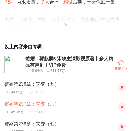
PS
： 为求质量，
多人
合播，
精做
后期，一天保底一集
主播：（
雅居
）后期：（
骨头/文博
）文本修订/后期赞助
（
王子之骑
）
助播：宁毅/男龙套/康老（
雅居
）、苏檀儿（
姝艾
）、秦老
以上内容来自专辑
（
萌妞
）、钱希文（
优雅
）、男路人（
优雅/妖仙/萌妞/麻菊/
赘婿丨郭麒麟&宋轶主演影视原著丨多人精
顾辰
）、聂云竹（
大喵
）、元锦儿（
清晨
）、刘西瓜（
寐
品有声剧丨VIP免费
免费订阅
15.94亿
211.47万
尹
）、小婵（
沁沁
）、陆红提（
夜蔓花
）、周佩（
童萌
）、
周君武/小男孩（
波比
）、楼舒婉（
冬陵扇
）、李师师（
梁
赘婿第236章：灾变（五）
小
渔
）、杏儿（
往昔
）、娟儿（
骨头
）、女路人（
麦芽/訫
144.89万
20:16
念/骨头
）
赘婿第237章：灾变（六）
145.26万
19:00
作者推荐
，望大家能多多点赞支持，也勿要忘了
订阅打赏
赘婿第238章：灾变（七）
哦，谢谢大家 ^_^