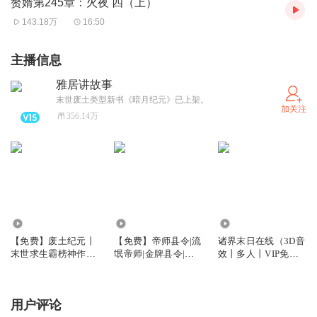
赘婿第245章：火夜 四（上）
143.18万
16:50
主播信息
雅居讲故事
末世废土类型新书《暗月纪元》已上架。
加关注
356.14万
18.03万
191.93万
1.32亿
【免费】废土纪元丨
【免费】帝师县令|流
诸界末日在线（3D音
末世求生霸榜神作丨
氓帝师|金牌县令|爆
效丨多人丨VIP免
雅居演播|多人有声剧
笑爽文免费多人有声
费）
剧
用户评论