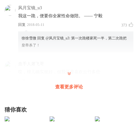
风月宝镜_u3
我这一跪，便要你全家性命做陪。 —— 宁毅
回复
2018-05-11
373
徐徐雪微
回复 @
风月宝镜_u3
:
第一次跪楼家死一半，第二次跪把
皇帝杀了！
血手人屠飞哥
哎，檀儿确实挺好，但我还是喜欢云竹多些
回复
2016-09-25
336
查看更多评论
戴上红领巾的小红帽
回复 @
丶墨痕未染泪痕一笺
:
你也是够贱的
猜你喜欢
优雅_紫襟剧社
哈哈，小骨把我声音处理的好棒啊
回复
2016-08-10
245