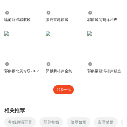
彷徨641
回复 @
优雅_紫襟剧社
:
我只想说作者把穿越者写得这么窝
囊真的好吗，很多章写那么多凑字数真的好吗
5.33万
28.26万
57.57万
睡前听点郭麒麟
张云雷郭麒麟
郭麒麟闫鹤祥相声
淡然一笑_xa
感谢作者，感谢播音，感谢喜马拉雅
回复
2016-08-11
212
彷徨641
回复 @
淡然一笑_xa
:
感谢雅居能把很多章的凑字数讲的这
么好
500.49万
9715.23万
1515.78万
郭麒麟北展专场2012
郭麒麟相声全集
郭麒麟超清相声精选
听友4452510
那个，旁白怎么这么啰嗦？
换一批
回复
2017-05-05
147
元宝哥_ct
回复 @
听友4452510
:
真的啰嗦，一直在那叨叨叨，就感
相关推荐
觉有个苍蝇一直在嗡嗡嗡。
赘婿超强至尊
至尊赘婿
修罗赘婿
帝君赘婿