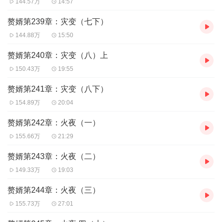
144.57万
14:57
友情提示：
耳机必备
，请在无人打扰的安静环境下认真倾听
更有感觉~~~
赘婿第239章：灾变（七下）
144.88万
15:50
赘婿第240章：灾变（八）上
150.43万
19:55
赘婿第241章：灾变（八下）
154.89万
20:04
赘婿第242章：火夜（一）
155.66万
21:29
赘婿第243章：火夜（二）
149.33万
19:03
赘婿第244章：火夜（三）
155.73万
27:01