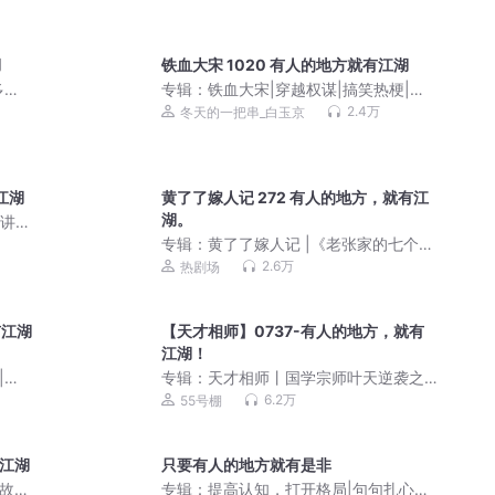
湖
铁血大宋 1020 有人的地方就有江湖
多人
专辑：
铁血大宋|穿越权谋|搞笑热梗|满
江红|VIP免费
2.4万
冬天的一把串_白玉京
江湖
黄了了嫁人记 272 有人的地方，就有江
湖。
0讲｜
专辑：
黄了了嫁人记 |《老张家的七个女
儿》《妯娌》婉兮作品 | 婆媳关系 | 家长
2.6万
热剧场
里短 | 女性成长
有江湖
【天才相师】0737-有人的地方，就有
江湖！
|青
专辑：
天才相师丨国学宗师叶天逆袭之
路 | 打眼原著丨赵岭领衔精品多人有声
6.2万
55号棚
剧
有江湖
只要有人的地方就有是非
史故
专辑：
提高认知，打开格局|句句扎心真