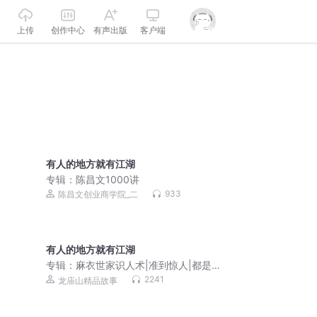
上传
创作中心
有声出版
客户端
有人的地方就有江湖
专辑：
陈昌文1000讲
933
陈昌文创业商学院_二
有人的地方就有江湖
专辑：
麻衣世家识人术|准到惊人|都是祖
宗经验之谈
2241
龙庙山精品故事