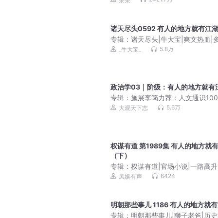
采采
诸天尽头0592 有人的地方就有江
专辑：
诸天尽头|牛大宝|爽文热血|
有声剧
5.8万
_牛大宝_
政治学03｜阶级：有人的地方就有
专辑：
施展李筠力荐：人文通识10
哲学法律经济历史
5.6万
大观天下志
权谋有道 第1989集 有人的地方就
（下）
专辑：
权谋有道|官场小说|一路高升
云直上
6424
凤娱有声
明朝那些事儿 1186 有人的地方就
专辑：
明朝那些事儿|狮子老爸|历