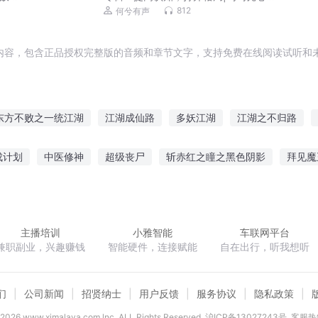
话
812
何兮有声
内容，包含正品授权完整版的音频和章节文字，支持免费在线阅读试听和未
东方不败之一统江湖
江湖成仙路
多妖江湖
江湖之不归路
湖儿女多传奇
江湖是个湖
江与山和湖
江湖花落江湖冷
那
成计划
中医修神
超级丧尸
斩赤红之瞳之黑色阴影
拜见魔
爱东方
古武江湖
江古月的江湖
江湖多末路
之谁与争锋
领主大人不可能来自异界
奉你繁花似锦
重生二郎
主播培训
小雅智能
车联网平台
兼职副业，兴趣赚钱
智能硬件，连接赋能
自在出行，听我想听
们
公司新闻
招贤纳士
用户反馈
服务协议
隐私政策
2026
www.ximalaya.com lnc. ALL Rights Reserved
沪ICP备13027243号
客服热线