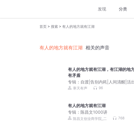
发现
分类
>
>
首页
搜索
有人的地方就有江湖
有人的地方就有江湖
相关的声音
有人的地方就有江湖，有江湖的地
有矛盾
专辑：
自渡|告别内耗|人间清醒|活
要的人生|夜听治愈
96
寒天有声
有人的地方就有江湖
专辑：
陈昌文1000讲
768
陈昌文创业商学院_二