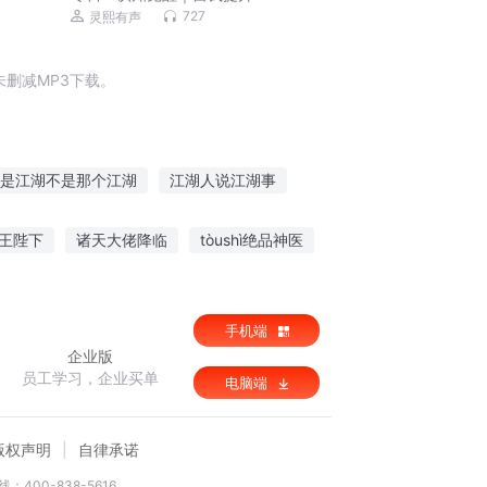
727
灵熙有声
删减MP3下载。
是江湖不是那个江湖
江湖人说江湖事
个叫做江湖的地方
江湖风云之天剑
王陛下
诸天大佬降临
tòushì绝品神医
神杨戬
江湖之侠骨柔情
手机端
企业版
员工学习，企业买单
电脑端
版权声明
自律承诺
：400-838-5616