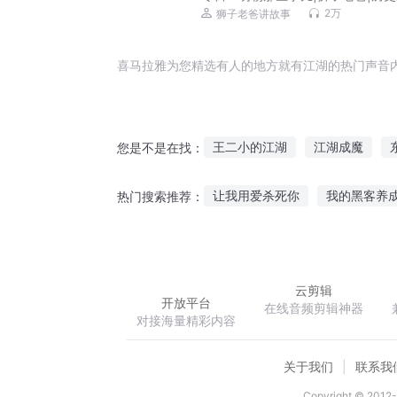
事|全家听
2万
狮子老爸讲故事
喜马拉雅为您精选有人的地方就有江湖的热门声音
王二小的江湖
江湖成魔
您是不是在找：
笑傲江湖之东方录
江湖行江
让我用爱杀死你
我的黑客养
热门搜索推荐：
江湖笑儿女传
笑傲江湖之言
随心闲笔
星之离殇
联盟
云剪辑
开放平台
在线音频剪辑神器
对接海量精彩内容
关于我们
联系我
Copyright © 2012-