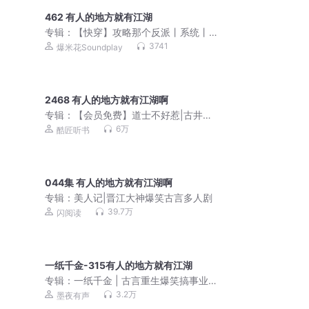
462 有人的地方就有江湖
专辑：
【快穿】攻略那个反派丨系统丨
搞笑丨双男主
3741
爆米花Soundplay
2468 有人的地方就有江湖啊
专辑：
【会员免费】道士不好惹|古井观
传奇|嘉伟演播
6万
酷匠听书
044集 有人的地方就有江湖啊
专辑：
美人记|晋江大神爆笑古言多人剧
39.7万
闪阅读
一纸千金-315有人的地方就有江湖
专辑：
一纸千金 | 古言重生爆笑搞事业
爽文 | 墨夜&白浮浮&白夜 | VIP免费 | 多
3.2万
墨夜有声
人有声剧