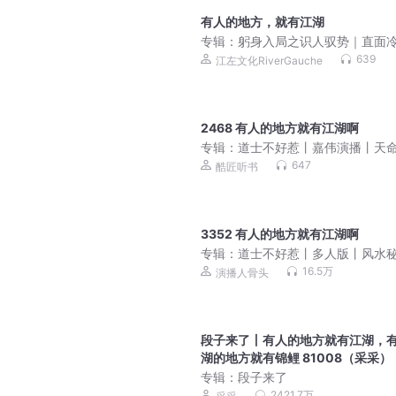
有人的地方，就有江湖
专辑：
躬身入局之识人驭势｜直面
现实，醍醐灌顶的箴言
639
江左文化RiverGauche
2468 有人的地方就有江湖啊
专辑：
道士不好惹丨嘉伟演播丨天
刀人前传 免费福利
647
酷匠听书
3352 有人的地方就有江湖啊
专辑：
道士不好惹丨多人版丨风水
丨爆笑丨都市丨悬疑丨骨头演播
16.5万
演播人骨头
段子来了丨有人的地方就有江湖，
湖的地方就有锦鲤 81008（采采）
专辑：
段子来了
2421.7万