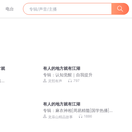
电台
方就
有人的地方就有江湖
专辑：
认知觉醒｜自我提升
出想
797
灵熙有声
有人的地方就有江湖
专辑：
麻衣神相|周易精髓|国学热播|龙
庙山
1886
龙庙山精品故事