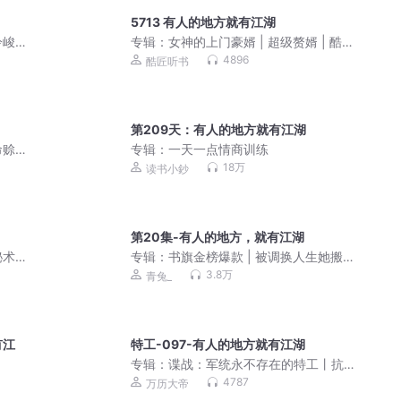
5713 有人的地方就有江湖
冷峻
专辑：
女神的上门豪婿 | 超级赘婿 | 酷匠
韦小鸨
4896
酷匠听书
第209天：有人的地方就有江湖
命赊
专辑：
一天一点情商训练
18万
读书小鈔
第20集-有人的地方，就有江湖
秘术
专辑：
书旗金榜爆款 | 被调换人生她搬
空全家去下乡 | 年代军婚 | 青兔洛君然领
3.8万
青兔_
衔
有江
特工-097-有人的地方就有江湖
专辑：
谍战：军统永不存在的特工丨抗
战谍战丨军统丨苟道流丨多人有声剧
4787
万历大帝