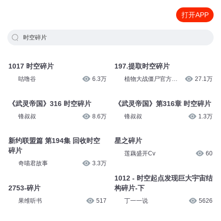
打开APP
时空碎片
1017 时空碎片
197.提取时空碎片
咕噜谷
6.3万
植物大战僵尸官方频
27.1万
道
《武灵帝国》316 时空碎片
《武灵帝国》第316章 时空碎片
锋叔叔
8.6万
锋叔叔
1.3万
新约联盟篇 第194集 回收时空
星之碎片
碎片
莲藕盛开Cv
60
奇喵君故事
3.3万
1012 - 时空起点发现巨大宇宙结
2753-碎片
构碎片-下
果维听书
517
丁一一说
5626