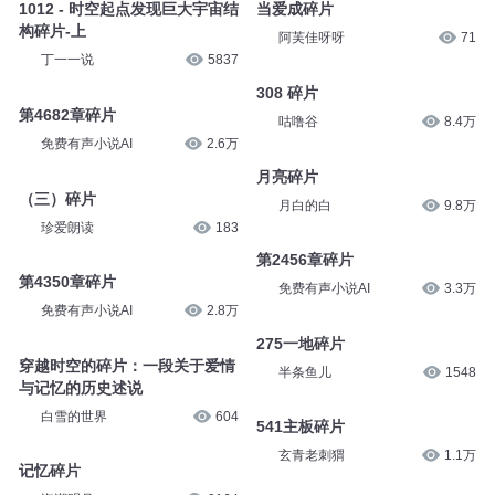
1012 - 时空起点发现巨大宇宙结
当爱成碎片
构碎片-上
阿芙佳呀呀
71
丁一一说
5837
308 碎片
第4682章碎片
咕噜谷
8.4万
免费有声小说AI
2.6万
月亮碎片
（三）碎片
月白的白
9.8万
珍爱朗读
183
第2456章碎片
第4350章碎片
免费有声小说AI
3.3万
免费有声小说AI
2.8万
275一地碎片
穿越时空的碎片：一段关于爱情
半条鱼儿
1548
与记忆的历史述说
白雪的世界
604
541主板碎片
玄青老刺猬
1.1万
记忆碎片