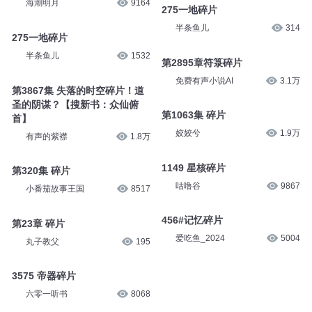
海潮明月
9164
275一地碎片
半条鱼儿
314
275一地碎片
半条鱼儿
1532
第2895章符箓碎片
免费有声小说AI
3.1万
第3867集 失落的时空碎片！道
圣的阴谋？【搜新书：众仙俯
第1063集 碎片
首】
姣姣兮
1.9万
有声的紫襟
1.8万
1149 星核碎片
第320集 碎片
咕噜谷
9867
小番茄故事王国
8517
456#记忆碎片
第23章 碎片
爱吃鱼_2024
5004
丸子教父
195
3575 帝器碎片
六零一听书
8068