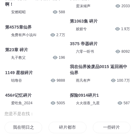
半条鱼儿
314
免费有声小说AI
2.9万
第2895章符箓碎片
第320集 碎片
免费有声小说AI
3.1万
小番茄故事王国
8521
仙界大佬-第007集 仙界大佬个P
仙界太乱了
啊！
蛋沫倾声
2033
安燃昭昭
588
第1063集 碎片
第4575章仙界
姣姣兮
1.9万
免费有声小说AI
2.7万
3575 帝器碎片
第23章 碎片
六零一听书
8092
丸子教父
196
我在仙界捡废品0015 返回画中