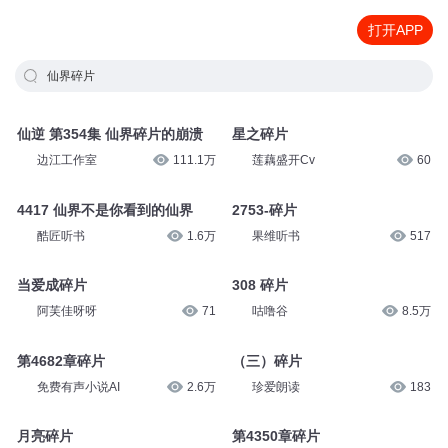
打开APP
仙界碎片
仙逆 第354集 仙界碎片的崩溃
星之碎片
边江工作室
111.1万
莲藕盛开Cv
60
4417 仙界不是你看到的仙界
2753-碎片
酷匠听书
1.6万
果维听书
517
当爱成碎片
308 碎片
阿芙佳呀呀
71
咕噜谷
8.5万
第4682章碎片
（三）碎片