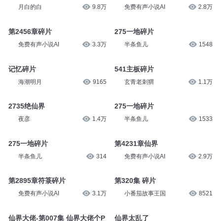
免费有声小说AI
2.6万
珍爱朗读
183
月亮碎片
第4350章碎片
月白的白
9.8万
免费有声小说AI
2.8万
第2456章碎片
275一地碎片
免费有声小说AI
3.3万
半条鱼儿
1548
记忆碎片
541主板碎片
海潮明月
9165
玄青老刺猬
1.1万
2735绝仙界
275一地碎片
夜彦
1.4万
半条鱼儿
1533
275一地碎片
第4231章仙界