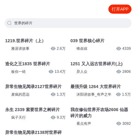
打开APP
世界的碎片
1219.世界碎片（上）
039 世界核心碎片
雅居讲故事
2.6万
锋叔叔
4339
造化之王1835 世界碎片
1251 又入远古世界碎片(上)
板你一砖
13.4万
异人众
2806
异常生物见闻录2127世界碎片
最强升级 1264 大世界碎片
麦疯的思远
1.3万
沐阳讲故事_有声之年
1.5万
永生 2339 索要世界之树碎片
我在修仙世界开农场2606 仙器
碎片的威力
疯子天行
9.3万
看点有声
3092
异常生物见闻录2138对世界碎