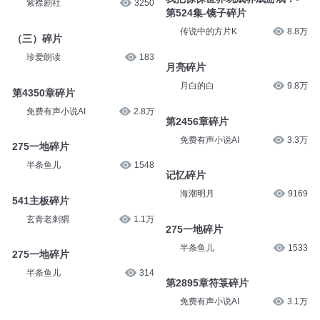
紫襟剧社
3250
第524集-镜子碎片
传说中的方片K
8.8万
（三）碎片
珍爱朗读
183
月亮碎片
月白的白
9.8万
第4350章碎片
免费有声小说AI
2.8万
第2456章碎片
免费有声小说AI
3.3万
275一地碎片
半条鱼儿
1548
记忆碎片
海潮明月
9169
541主板碎片
玄青老刺猬
1.1万
275一地碎片
半条鱼儿
1533
275一地碎片
半条鱼儿
314
第2895章符箓碎片
免费有声小说AI
3.1万