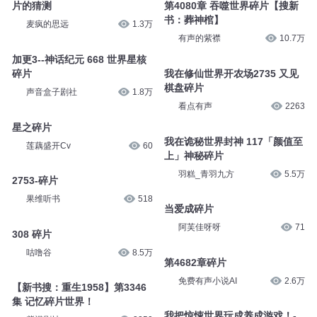
片的猜测
第4080章 吞噬世界碎片【搜新
书：葬神棺】
麦疯的思远
1.3万
有声的紫襟
10.7万
加更3--神话纪元 668 世界星核
碎片
我在修仙世界开农场2735 又见
棋盘碎片
声音盒子剧社
1.8万
看点有声
2263
星之碎片
我在诡秘世界封神 117「颜值至
莲藕盛开Cv
60
上」神秘碎片
羽糕_青羽九方
5.5万
2753-碎片
果维听书
518
当爱成碎片
阿芙佳呀呀
71
308 碎片
咕噜谷
8.5万
第4682章碎片
免费有声小说AI
2.6万
【新书搜：重生1958】第3346
集 记忆碎片世界！
我把惊悚世界玩成养成游戏！-