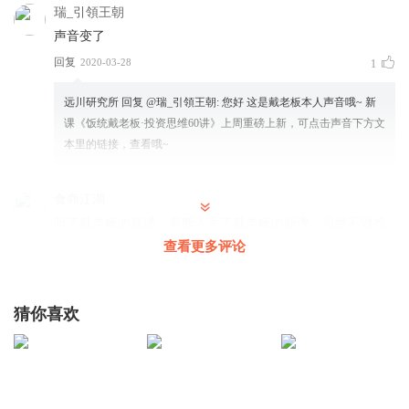
瑞_引領王朝
声音变了
回复
2020-03-28
1
远川研究所
回复 @
瑞_引領王朝
:
您好 这是戴老板本人声音哦~ 新
课《饭统戴老板·投资思维60讲》上周重磅上新，可点击声音下方文
本里的链接，查看哦~
食商江湖
听了戴老板的直播，果断入手了戴老板的新课，虽然不做投
资，但听了以后，觉得其实投资思维的内核可以用到很多方
查看更多评论
面，无论生活工作，都有了解决问题的好思路
回复
2020-03-28
5
猜你喜欢
喜马AI直播小助手007
每个人一身都有几次暴富的机会，拥有投资思维，才能拥有
抓住暴富机会的能力。戴老板从基金操盘者到公号内容制作
者，不仅专业，讲课也接地气，够实操！非常棒！从择偶经