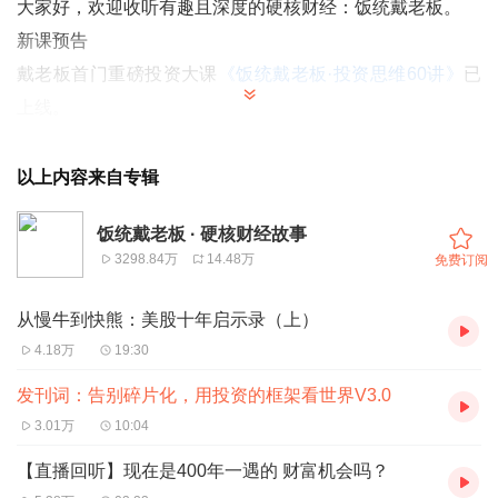
大家好，欢迎收听有趣且深度的硬核财经：饭统戴老板。
新课预告
戴老板首门重磅投资大课
《饭统戴老板·投资思维60讲》
已
上线。
这门课是戴老板深度复盘了60个投资和商业案例、跟踪过百
次交易后提炼出的 投资思维模型。
以上内容来自专辑
如何用投资的思维外观世界、内省人生？
饭统戴老板 · 硬核财经故事
3298.84万
14.48万
免费订阅
现在是400年一遇的财富机会吗？
李佳琦和索罗斯的成功都是这种方法？
从慢牛到快熊：美股十年启示录（上）
精明的投资人都会买“双黄连”？
4.18万
19:30
顶级的投资者都有哪些共性？
发刊词：告别碎片化，用投资的框架看世界V3.0
......
3.01万
10:04
这些精彩案例和投资思维的训练，这门课帮你一次讲清！
【直播回听】现在是400年一遇的 财富机会吗？