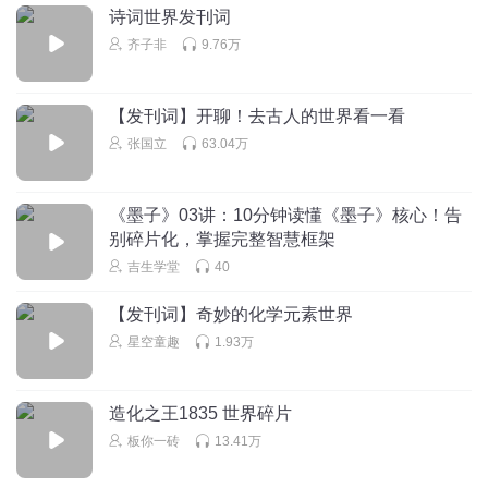
这个分享其实很好
诗词世界发刊词
回复
2020-05-27
1
齐子非
9.76万
1354782pvmw
马后炮
【发刊词】开聊！去古人的世界看一看
张国立
63.04万
回复
2020-04-22
1
艾莉2019
《墨子》03讲：10分钟读懂《墨子》核心！告
开篇音乐吓死人了，现在怎么都是这种奇葩操作
别碎片化，掌握完整智慧框架
回复
2020-03-28
1
吉生学堂
40
牙齿冒汗
【发刊词】奇妙的化学元素世界
这个时间点，也不妨碍之后的财富自由
星空童趣
1.93万
回复
2024-07-19
0
造化之王1835 世界碎片
板你一砖
13.41万