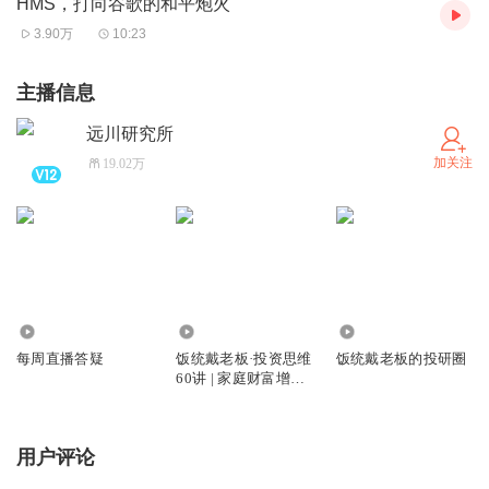
HMS，打向谷歌的和平炮火
3.90万
10:23
主播信息
远川研究所
加关注
19.02万
2828
234.83万
1.62万
每周直播答疑
饭统戴老板·投资思维
饭统戴老板的投研圈
60讲 | 家庭财富增长
计划限时优惠
用户评论