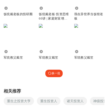
济学开始，爱到现在！
1.62万
234.83万
37
回复
2020-03-28
3
饭统戴老板的投研圈
饭统戴老板·投资思维
我在异世界当饭馆老
60讲 | 家庭财富增长
板
赵飞扬07
计划限时优惠
戴老板本尊出现了
回复
2020-03-29
2
祭奠死去得我
110.43万
344.04万
600.71万
越了解自己从事的行业，越不会买这个行业股票，因为由于
军统教父戴笠
军统教父戴笠
军统教父戴笠
太了解了，弊端也同时太了解了
回复
2021-12-16
2
换一批
无心插柳999
你说的是中国不正常现像，变态金融和股市！
相关推荐
回复
2020-03-28
2
重生之投资大亨
重生投资人
诸天投资人
神级投资
谢老师_xqsteven