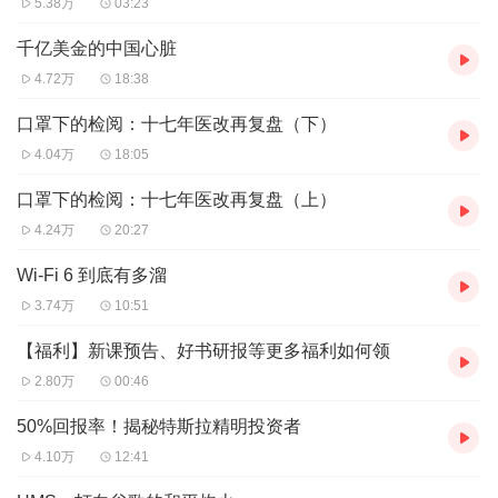
新品上线
【限时7折】
，一次下馆子的钱，你将收获：
5.38万
03:23
即学即用的12种投资思维方式
千亿美金的中国心脏
60个投资和商业案例深度复盘
4.72万
18:38
用投资视角外观世界、内省人生
口罩下的检阅：十七年医改再复盘（下）
4.04万
18:05
想了解更多课程详情，想在音频节目里和戴老板互动，
快快
口罩下的检阅：十七年医改再复盘（上）
点击这里
4.24万
20:27
Wi-Fi 6 到底有多溜
3.74万
10:51
【福利】新课预告、好书研报等更多福利如何领
2.80万
00:46
50%回报率！揭秘特斯拉精明投资者
4.10万
12:41