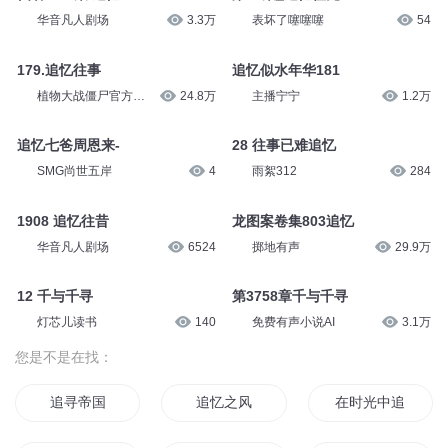
华音凡人剧场
3.3万
表坏了噻噻噻
54
179.追忆往事
追忆似水年华181
植物大战僵尸官方频
24.8万
主播宁宁
1.2万
道
追忆七爸周恩来-
28 往事已难追忆
SMG尚世五岸
4
雨絮312
284
1908 追忆往昔
龙图案卷集803追忆
华音凡人剧场
6524
掷地有声
29.9万
12 千与千寻
第3758章千与千寻
灯芯儿读书
140
免费有声小说AI
3.1万
您是不是在找：
追寻帝国
追忆之风
在时光中追寻你