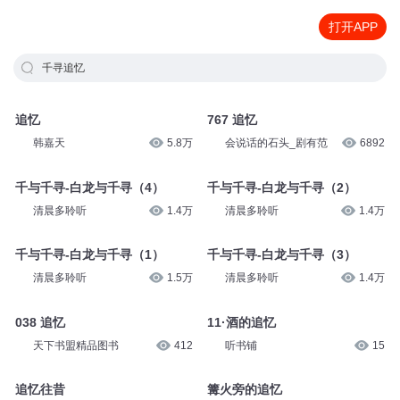
打开APP
千寻追忆
追忆
767 追忆
韩嘉天
5.8万
会说话的石头_剧有范
6892
千与千寻-白龙与千寻（4）
千与千寻-白龙与千寻（2）
清晨多聆听
1.4万
清晨多聆听
1.4万
千与千寻-白龙与千寻（1）
千与千寻-白龙与千寻（3）
清晨多聆听
1.5万
清晨多聆听
1.4万
038 追忆
11·酒的追忆
天下书盟精品图书
412
听书铺
15
追忆往昔
篝火旁的追忆