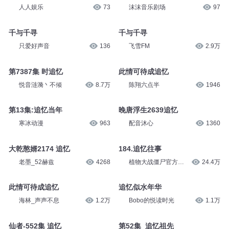
人人娱乐
73
沫沫音乐剧场
97
千与千寻
千与千寻
只爱好声音
136
飞雪FM
2.9万
第7387集 时追忆
此情可待成追忆
悦音涟漪丶不倾
8.7万
陈翔六点半
1946
第13集:追忆当年
晚唐浮生2639追忆
寒冰动漫
963
配音沐心
1360
大乾憨婿2174 追忆
184.追忆往事
老墨_52赫兹
4268
植物大战僵尸官方频
24.4万
道
此情可待成追忆
追忆似水年华
海林_声声不息
1.2万
Bobo的悦读时光
1.1万
仙者-552集 追忆
第52集_追忆祖先