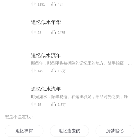
1191
4万
追忆似水年华
28
2475
追忆似水流年
那些年，那些即将被拆除的记忆里的地方。随手拍摄一些即将消失的东西。有些人和有些事情只要有人记得，就永远存在。追忆似水流年，那些年，那些地方，那些人和事。70.80年代的大板楼，南方常见的大叶紫荆，每年都呼朋引伴的鸟儿们，打开记忆的大门。。。作...
145
1.2万
追忆似水流年
时光如水，韶华易逝。在这里驻足，细品时光之美，静观韶华之醉，慢嚼回味之甘......
15
1.3万
您是不是在找：
追忆神探
追忆逝去的青春
沉梦追忆