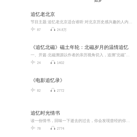
如梦
追忆老北京
节目主题:追忆老北京适合谁听:对北京历史感兴趣的人内容重点:老北京的历史、建筑、美食、地名相关的有趣故事主播寄语:希望大家一起去了解北京城，记住一段段不该被遗忘的历史。
87
24.8万
《追忆北磁》磁土年轮：北磁岁月的温情追忆
一、开篇·北磁溯源以作者的亲历视角切入，追溯“北磁”作为工业热土的缘起——从1960年代初期，铁氧体材料工业萌芽时的创业图景，到北磁正式建厂，迁入新厂址，所展开的宏大建设场面。一个初具规模的现代化企业拔地而起，被一代新人用文字复刻着扎根新北...
24
1402
《电影追忆录》
82
2772
追忆时光情书
读一份情书，回味一下逝去的过去，你会发现曾经的你，曾经的他（她），都仍怀有美好印迹在脑海，挥之不去…
78
2774