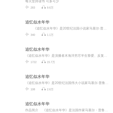
每天坚持读书 可多可少
283
9.6万
追忆似水年华
《追忆似水年华》是20世纪法国小说家马塞尔·普鲁斯特创作的长篇小说，先后出版于1913—1927年间。全书共七大卷，以叙述者“我”为主体，将其所见所闻所思所感融合一体，既有对社会生活，人情世态的真实描写，又是一份作者自我追求，自我认识...
340
1.1万
追忆似水年华
《追忆似水年华》是演播者木海洋穷尽半生挚爱、反复品读的心头著作，半生时光里，这本书始终与他相伴，早已融入骨血。演播时，她全然沉浸其中，不只是朗读，更像是在诉说一段属于自己的前世过往，冥冥之中，仿佛他本就是作者的另一重精神分支，字里行间皆...
1722
15.7万
追忆似水年华
《追忆似水年华》是20世纪法国伟大小说家马塞尔·普鲁斯特(1871~1922)的代表作，也是20世纪世界文学史上最伟大的小说之一。《追忆似水年华》以独特的艺术形式，表现出文学创作上的新观念和新技巧。小说以追忆的手段，借助超越时空概念的潜意识，不时交叉地...
108
2.6万
追忆似水年华
作品简介 《追忆似水年华》是法国作家马塞尔・普鲁斯特创作的长篇小说。 这部作品以细腻的笔触和独特的意识流手法，展现了主人公对过去生活的回忆与思索。小说没有传统意义上的连贯情节，而是通过对人物的心理、情感和记忆的深入挖掘，呈现出生活的...