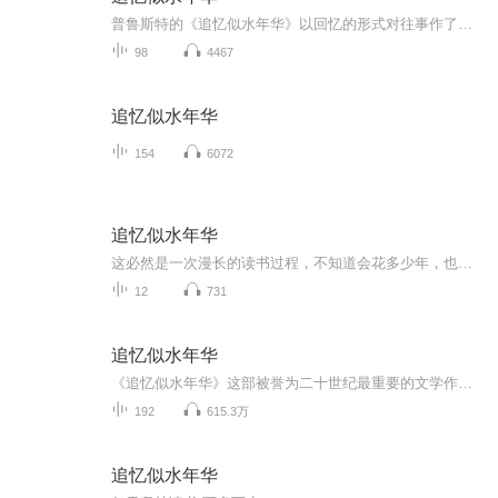
普鲁斯特的《追忆似水年华》以回忆的形式对往事作了回顾，有童年的回忆、家庭生活、初恋与失恋、历史事件的观察、以及对艺术的见解和对时空的认识等等。时间是这部小说的主人公。作者凭着智慧和想象力，使时间变得具体、生动、完美。它就像一首由多种主题构成的交响乐，爱情、嫉妒、死亡、回忆、时光，时而交叉重叠在一起，时而又游离开来，然而在宏观上，整个作品浑然一体，具有蓬勃的生命力。《追忆似水年华》被公认为文学创作的一次新的尝试，开意识流小说之先河。
98
4467
追忆似水年华
154
6072
追忆似水年华
这必然是一次漫长的读书过程，不知道会花多少年，也不知道在这个过程中，我是否会变得更加了解普鲁斯特。书籍简介（来自豆瓣）普鲁斯特的《追忆似水年华》以回忆的形式对往事作了回顾，有童年的回忆、家庭生活、初恋与失恋、历史事件的观察、以及对艺术的...
12
731
追忆似水年华
《追忆似水年华》这部被誉为二十世纪最重要的文学作品之一的长篇巨著，以其出色的对心灵追索的描写和卓越的意识流技巧而风靡世界，并奠定了它在当代世界文学中的地位。 《追忆似水年华》是一部与传统小说不同的长篇小说。全书以叙述者“我”为主体，将其所...
192
615.3万
追忆似水年华