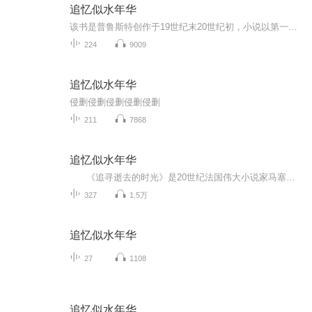
追忆似水年华
该书是普鲁斯特创作于19世纪末20世纪初，小说以第一人称叙述，通过“我”的回忆展开。讲述了“我”童年时在贡布雷的生活，对母亲的依恋，以及青年时期的恋爱经历等。“我”与希尔贝特、阿尔贝蒂娜等女子的情感纠葛贯穿其中，同时还描绘了法国贵族社交界、...
224
9009
追忆似水年华
侵删侵删侵删侵删侵删
211
7868
追忆似水年华
《追寻逝去的时光》是20世纪法国伟大小说家马塞尔·普鲁斯特（1871~1922）的代表作，也是20世纪世界文学史上最伟大的小说之一。 全书共七大卷，以叙述者“我”为主体，将其所见所闻所思所感融合一体，既有对社会生活，人情世态的真实描...
327
1.5万
追忆似水年华
27
1108
追忆似水年华