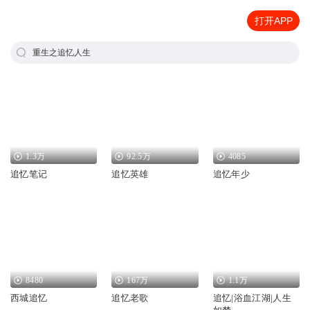
打开APP
重生之追忆人生
1.3万
92.5万
4085
追忆笔记
追忆英雄
追忆年少
8480
167万
1.1万
西城追忆
追忆老歌
追忆|浴血江湖|人生