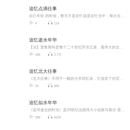
追忆点滴往事
自己年轻 的时候，整天不是在忙就是在忙当中，每次去看望妈妈，不是节假日就是老人的生日，急匆匆地吃餐饭就走了，很少有空坐下来同老人聊几句。现在随着年龄的增长，自己已经到了做外婆和奶奶的年纪，有些空闲时间，反倒经常想跟老人闲聊，聊一些过去我们...
4
114
追忆逝水年华
【法】普鲁斯特是整个二十世纪开宗立派，最伟大的文学大师之一。《追忆逝水年华》卷帙浩繁，是整个文学史上知名度最高也是难度最大的作品之一。 全书以叙述者“我”为主体， 将其所见所闻所思所感融为一体，既有对社会生活、人情世态的真实描写，又是一份...
186
2.7万
追忆北大往事
《北大往事》不同于一般的大学回忆录，它放弃了对宏大叙事的追寻和对世俗荣耀的描绘，而是描写了一个个和一群群“活色生香”的人。也许正如编者所说，从细碎里，我们反而能窥见伟大的根源。（原话记不清了，大意如此）。这本书的难能可贵之处在于，这是一...
20
950
追忆似水年华
《追寻逝去的时光》是20世纪法国伟大小说家马塞尔·普鲁斯特（1871~1922）的代表作，也是20世纪世界文学史上最伟大的小说之一。全书共七大卷，以叙述者“我”为主体，将其所见所闻所思所感融合一体，既有对社会生活，人情世态的真实描写，又是一份作者自我...
288
9226