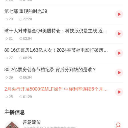
第七部 重现的时光39
20
22:20
球十大对冲基金Q4美股持仓：科技股仍是主线 近半数买入英伟达
31
02:04
80.16亿票房1.63亿人次！2024春节档电影打破历史记录
27
08:25
80.2亿票房创春节档纪录 背后分到钱的是谁？
39
06:04
2月央行开展5000亿MLF操作 中标利率连续6个月不变
25
01:29
主播信息
善意流传