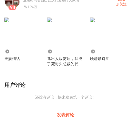
业余时间看自己喜欢的文章给大家听
加关注
1.24万
47.26万
1106
4449
夫妻情话
逃出人贩窝后，我成
晚晴簃诗汇
了死对头总裁的代理
夫人
用户评论
还没有评论，快来发表第一个评论！
发表评论