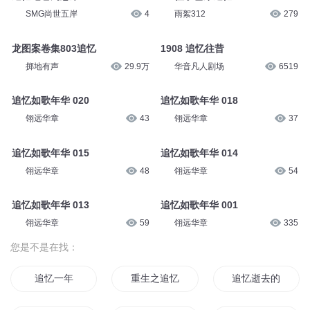
SMG尚世五岸
4
雨絮312
279
龙图案卷集803追忆
1908 追忆往昔
掷地有声
29.9万
华音凡人剧场
6519
追忆如歌年华 020
追忆如歌年华 018
翎远华章
43
翎远华章
37
追忆如歌年华 015
追忆如歌年华 014
翎远华章
48
翎远华章
54
追忆如歌年华 013
追忆如歌年华 001
翎远华章
59
翎远华章
335
您是不是在找：
追忆一年
重生之追忆人生
追忆逝去的青春