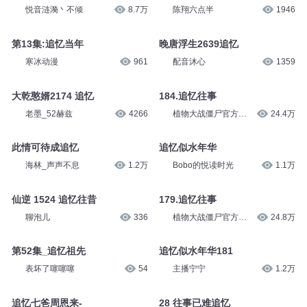
悦音涟漪丶不倾
8.7万
陈翔六点半
1946
第13集:追忆当年
晚唐浮生2639追忆
寒冰动漫
961
配音沐心
1359
大乾憨婿2174 追忆
184.追忆往事
老墨_52赫兹
4266
植物大战僵尸官方频
24.4万
道
此情可待成追忆
追忆似水年华
海林_声声不息
1.2万
Bobo的悦读时光
1.1万
仙逆 1524 追忆往昔
179.追忆往事
聊泡儿
336
植物大战僵尸官方频
24.8万
道
第52集_追忆祖先
追忆似水年华181
表坏了噻噻噻
54
主播宁宁
1.2万
追忆七爸周恩来-
28 往事已难追忆