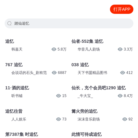
打开APP
踏仙追忆
追忆
仙者-552集 追忆
韩嘉天
5.8万
华音凡人剧场
3.3万
767 追忆
038 追忆
会说话的石头_剧有范
6887
天下书盟精品图书
412
11·酒的追忆
仙长，充个会员吧1290 追忆
听书铺
15
_牛大宝_
8.4万
追忆往昔
篝火旁的追忆
人人娱乐
73
沫沫音乐剧场
92
第7387集 时追忆
此情可待成追忆