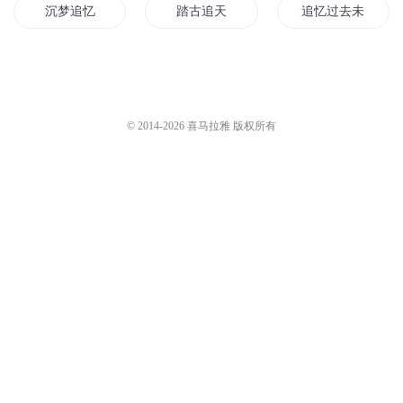
沉梦追忆
踏古追天
追忆过去未来
对某女神的追忆
青春是用来追忆的
追忆的旅行
架空的追忆
月光的追忆
新追忆似水年华
© 2014-
2026
喜马拉雅 版权所有
追忆神探
追忆往昔
我追你忆
追忆之风
花开半夏成追忆
千寻追忆
重生之追忆
追杀记忆