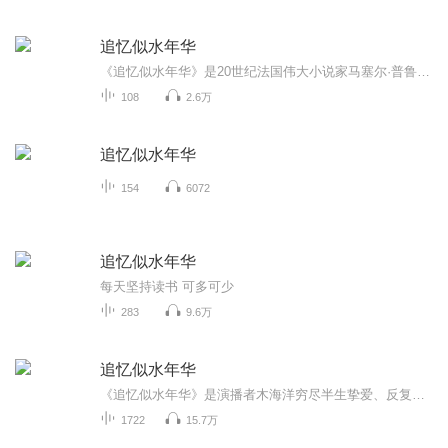
追忆似水年华
《追忆似水年华》是20世纪法国伟大小说家马塞尔·普鲁斯特(1871~1922)的代表作，也是20世纪世界文学史上最伟大的小说之一。《追忆似水年华》以独特的艺术形式，表现出文学创作上的新观念和新技巧。小说以追忆的手段，借助超越时空概念的潜意识，不时交叉地...
108
2.6万
追忆似水年华
154
6072
追忆似水年华
每天坚持读书 可多可少
283
9.6万
追忆似水年华
《追忆似水年华》是演播者木海洋穷尽半生挚爱、反复品读的心头著作，半生时光里，这本书始终与他相伴，早已融入骨血。演播时，她全然沉浸其中，不只是朗读，更像是在诉说一段属于自己的前世过往，冥冥之中，仿佛他本就是作者的另一重精神分支，字里行间皆...
1722
15.7万