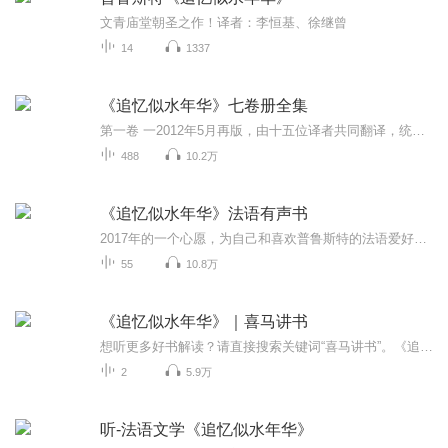
文青庙堂朝圣之作！译者：李恒基、徐继曾
14
1337
《追忆似水年华》七卷册全集
第一卷 一2012年5月再版，由十五位译者共同翻译，统一了之前前后不一致的人名、地名和专有名词。这部七卷册图书的出版，填补了我国出版史上的空白。从1989年第一次出版直到今天，这部作品受到众多读者的喜爱，入选“60年来中国最具影响力的600书”。
488
10.2万
《追忆似水年华》法语有声书
2017年的一个心愿，为自己和喜欢普鲁斯特的法语爱好者们朗读《追忆似水年华》第一卷《在斯万家那边》。标题为序号(01, 02...)的为第一卷顺序阅读。标题为”选段/节选“的是摘自其他卷册中我非常喜爱的段落。每期带有中法文对照，希望大家喜欢。《追忆似水...
55
10.8万
《追忆似水年华》｜喜马讲书
想听更多好书解读？请直接搜索关键词“喜马讲书”。《追忆似水年华》的作者是法国作家普鲁斯特。《追忆似水年华》共有七卷，将近三千页。小说以叙述者马塞尔的口吻，回顾了他一生的时光，包括在贡布雷、巴黎、威尼斯、巴尔贝克的生活，包括他与吉尔贝特和...
2
5.9万
听-法语文学《追忆似水年华》