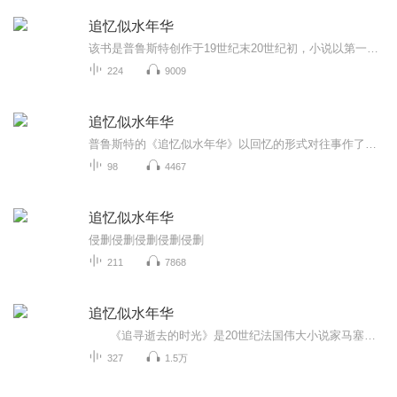
追忆似水年华
该书是普鲁斯特创作于19世纪末20世纪初，小说以第一人称叙述，通过“我”的回忆展开。讲述了“我”童年时在贡布雷的生活，对母亲的依恋，以及青年时期的恋爱经历等。“我”与希尔贝特、阿尔贝蒂娜等女子的情感纠葛贯穿其中，同时还描绘了法国贵族社交界、...
224
9009
追忆似水年华
普鲁斯特的《追忆似水年华》以回忆的形式对往事作了回顾，有童年的回忆、家庭生活、初恋与失恋、历史事件的观察、以及对艺术的见解和对时空的认识等等。时间是这部小说的主人公。作者凭着智慧和想象力，使时间变得具体、生动、完美。它就像一首由多种主题构成的交响乐，爱情、嫉妒、死亡、回忆、时光，时而交叉重叠在一起，时而又游离开来，然而在宏观上，整个作品浑然一体，具有蓬勃的生命力。《追忆似水年华》被公认为文学创作的一次新的尝试，开意识流小说之先河。
98
4467
追忆似水年华
侵删侵删侵删侵删侵删
211
7868
追忆似水年华
《追寻逝去的时光》是20世纪法国伟大小说家马塞尔·普鲁斯特（1871~1922）的代表作，也是20世纪世界文学史上最伟大的小说之一。 全书共七大卷，以叙述者“我”为主体，将其所见所闻所思所感融合一体，既有对社会生活，人情世态的真实描...
327
1.5万