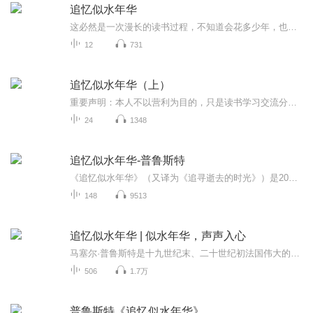
追忆似水年华
这必然是一次漫长的读书过程，不知道会花多少年，也不知道在这个过程中，我是否会变得更加了解普鲁斯特。书籍简介（来自豆瓣）普鲁斯特的《追忆似水年华》以回忆的形式对往事作了回顾，有童年的回忆、家庭生活、初恋与失恋、历史事件的观察、以及对艺术的...
12
731
追忆似水年华（上）
重要声明：本人不以营利为目的，只是读书学习交流分享。如果侵犯版权，请立刻删除就是。
24
1348
追忆似水年华-普鲁斯特
《追忆似水年华》（又译为《追寻逝去的时光》）是20世纪法国伟大小说家 马塞尔·普鲁斯特（1871~1922）的代表作，也是20世纪世界文学史上最伟大的小说之一。被誉为二十世纪最重要的文学作品之一的长篇巨著，以其出色的心灵追索描写、宏大的结构、细腻的人...
148
9513
追忆似水年华 | 似水年华，声声入心
马塞尔·普鲁斯特是十九世纪末、二十世纪初法国伟大的作家。在法国乃至世界文学史上，他同巴尔扎克一样，都占据着极其重要的地位。《追忆似水年华》以独特的艺术形式，表现出文学创作上的新观念和新技巧。小说以追忆的手段，借助超越时空概念的潜在意识，...
506
1.7万
普鲁斯特《追忆似水年华》