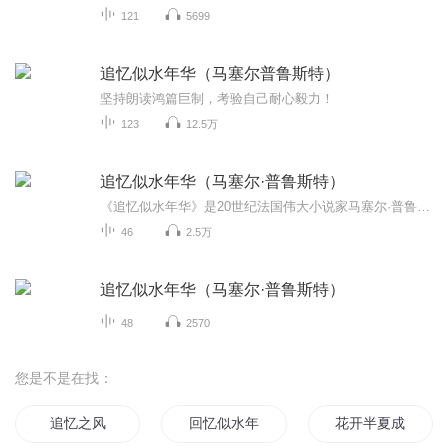
121
5699
追忆似水年华（马塞尔普鲁斯特）
坚持朗读鸿篇巨制，考验自己耐心毅力！
123
12.5万
追忆似水年华（马塞尔·普鲁斯特）
《追忆似水年华》是20世纪法国伟大小说家马塞尔·普鲁斯特(1871~1922)的代表作，也是20世纪世界文学史上最伟大的小说之一。这一部与传统小说不同的长篇小说。全书共七大卷，以叙述者“我”为主体，将其所见所闻所思所感融合一体，既有对社会生活，人情世态...
46
2.5万
追忆似水年华（马塞尔·普鲁斯特）
48
2570
您是不是在找：
追忆之风
回忆似水年华
花开半夏成追忆