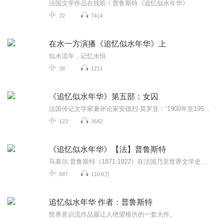
法国文学作品在线听！普鲁斯特《追忆似水年华》
22
7414
在水一方演播《追忆似水年华》上
似水流年，记忆永恒
38
1211
《追忆似水年华》第五部：女囚
法国传记文学家兼评论家安德烈·莫罗亚：“1900年至1950年这五十年中，除了《追忆似水年华》之外，没有别的值得永志不忘的小说巨著。不仅由于普鲁斯特的作品和巴尔扎克的作品一样篇帙浩繁，因为也有人写过十五卷甚至二十卷的巨型小说，而且有时也写得文采...
123
3682
《追忆似水年华》【法】普鲁斯特
马塞尔.普鲁斯特（1871-1922）在法国乃至世界文学史上占据着极其重要的地位，他在小说创作中，实现了一场“逆向的哥白尼式革命”：人的精神重又被安置在天地的中心，小说的目标变成描写为精神反映和歪曲的世界。他的代表作《追忆似水年华》用巨大的语流把...
687
110.6万
追忆似水年华 作者：普鲁斯特
世界意识流作品最让人绝望模仿的一套大作。