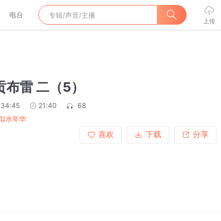
电台
上传
贡布雷 二（5）
:34:45
21:40
68
似水年华
喜欢
下载
分享