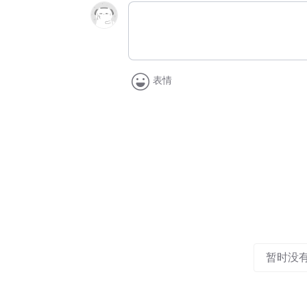
表情
暂时没