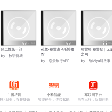
2863
61
91
第二性第一部
荷兰-布雷迪乌斯博物
格雷格·布雷登｜无
馆
之网
by：
秋语荷塘
by：
恋景旅行APP
by：
给Miya讲故事
主播培训
小雅智能
车联网平台
兼职副业，兴趣赚钱
智能硬件，连接赋能
自在出行，听我想听