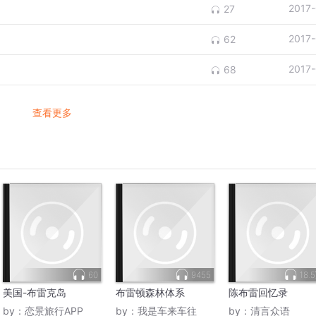
2017
27
2017
62
2017
68
查看更多
60
9455
18.
美国-布雷克岛
布雷顿森林体系
陈布雷回忆录
by：
恋景旅行APP
by：
我是车来车往
by：
清言众语