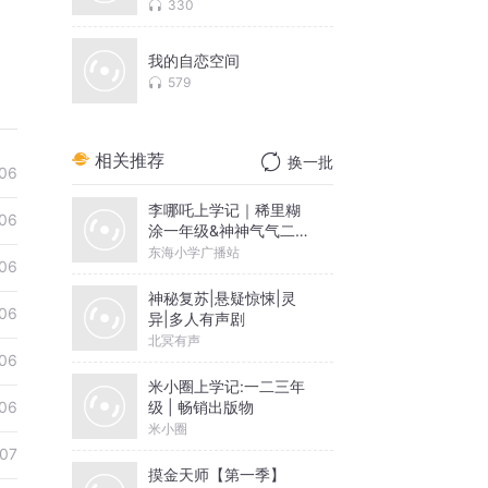
330
我的自恋空间
579
相关推荐
换一批
06
李哪吒上学记｜稀里糊
06
涂一年级&神神气气二年
级
东海小学广播站
06
神秘复苏|悬疑惊悚|灵
06
异|多人有声剧
北冥有声
06
米小圈上学记:一二三年
级 | 畅销出版物
06
米小圈
-07
摸金天师【第一季】