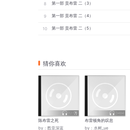
第一部 贡布雷 二（3）
8
第一部 贡布雷 二（4）
9
第一部 贡布雷 二（5）
10
猜你喜欢
12.1万
3484
陈布雷之死
布雷顿角的叹息
by：
甦亚深蓝
by：
水树_ue