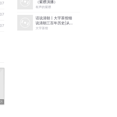
（紫襟演播）
-07
有声的紫襟
-07
话说清朝丨大宇茶馆细
说清朝三百年历史|从努
-07
尔哈赤到末代皇帝溥仪|
大宇茶馆
康熙雍正乾隆
5万