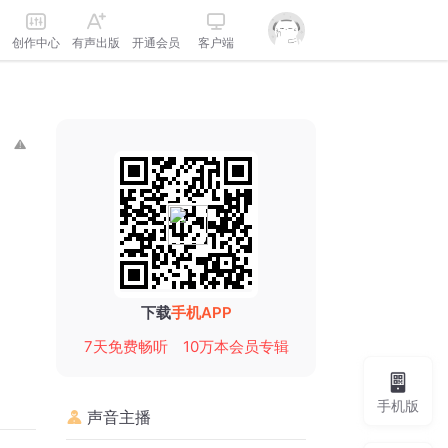
创作中心
有声出版
开通会员
客户端
下载
手机APP
7天免费畅听
10万本会员专辑
手机版
声音主播