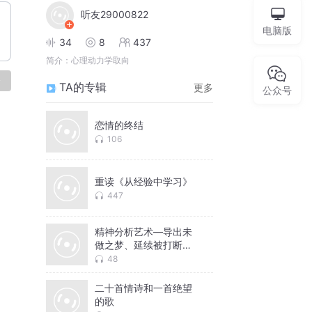
听友29000822
电脑版
34
8
437
简介：
心理动力学取向
论
TA的专辑
更多
公众号
恋情的终结
106
重读《从经验中学习》
447
精神分析艺术—导出未
做之梦、延续被打断的
呐喊
48
二十首情诗和一首绝望
的歌