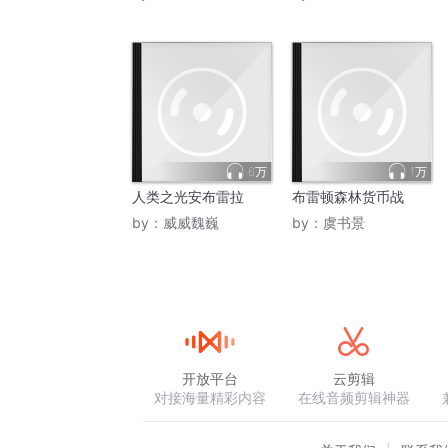
6万
1万
人类之光安布雷拉
布雷顿森林货币战
by：
威威魏巍
by：
虞书景
开放平台
云剪辑
对接海量精彩内容
在线音频剪辑神器