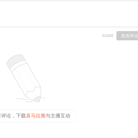
发表评
0
/
300
有评论，下载
喜马拉雅
与主播互动