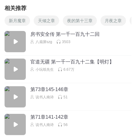
相关推荐
新月魔章
天倾之章
夜的第十三章
月夜之章
房书安全传 第一千一百九十二回
八扇屏szg
3503
官道无疆 第一千一百九十二集【明灯】
小玩纸先生
6.67万
第73章145-146章
说书人南诗
51
第71章141-142章
说书人南诗
56