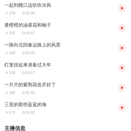
一起到赣江边吹吹冷风
178
01:04
黄橙橙的油菜花和柚子
155
01:57
一路向北回春运路上的风景
156
02:02
灯笼挂起来准备过大年
138
03:17
一片片的紫荆花也开好了
166
01:42
三亚的那些蓝蓝的海
173
01:42
主播信息