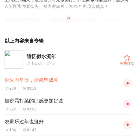
以近距离蹭看烟火。祝大家幸福，2023年所愿皆成真！
2023年春节即将过去，今年春节你和谁一起看烟火，一起许愿？，
一起吃团圆饭？
感谢观看，欢迎评论！
以上内容来自专辑
追忆似水流年
1.26万
45
免费订阅
烟火向星辰，所愿皆成真
280
03:19
据说霜打菜的口感更加好些
222
03:02
农家乐过年也挺好
184
01:43