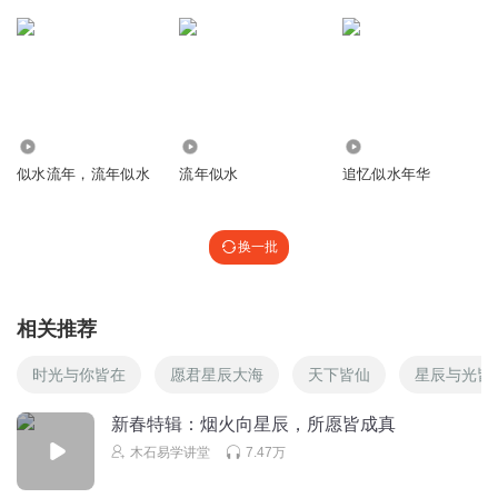
回复
2023-02-02
3
yoki_lpb
回复 @
情深依依
:
早(ﾟДﾟ)ﾉ欢迎😊
呀呀叔叔
4.02万
2.16万
9.66万
眨眼已是一年半
似水流年，流年似水
流年似水
追忆似水年华
回复
2024-06-16
1
yoki_lpb
回复 @
呀呀叔叔
:
哈😄时光飞逝，有时简单记录一下也
换一批
好。这个是视频专辑，后面几条弄得认真点，前面都是比较凌乱，
哈。
相关推荐
锈斑猫
时光与你皆在
愿君星辰大海
天下皆仙
星辰与光皆
又到了可以看烟火的日子，提前祝Yoki春节快乐，龙年大吉
🎉
新春特辑：烟火向星辰，所愿皆成真
回复
2024-02-07
1
木石易学讲堂
7.47万
yoki_lpb
回复 @
锈斑猫
:
哈，今年没得回去看烟火，猫猫也有龙