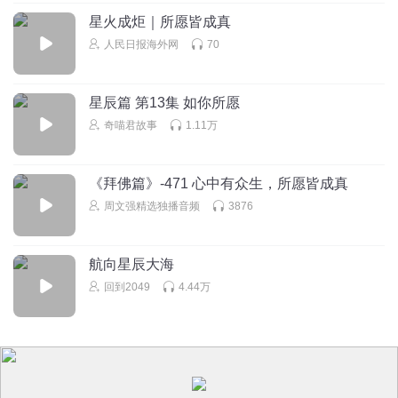
年大吉
星火成炬｜所愿皆成真
人民日报海外网
70
yoki_lpb
一起看烟火，嘻嘻(♡˙︶˙♡)🌹
星辰篇 第13集 如你所愿
回复
2023-01-30
3
奇喵君故事
1.11万
皎月依山
这是配合我的烟花剧集么
《拜佛篇》-471 心中有众生，所愿皆成真
回复
2023-01-30
2
周文强精选独播音频
3876
yoki_lpb
回复 @
皎月依山
:
看起来你最近几天会有好心情，吃好喝
航向星辰大海
好
回到2049
4.44万
后窗书扬
美好的烟花，美好的向往
回复
2023-01-31
2