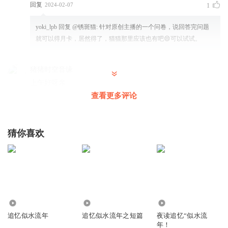
回复
2024-02-07
1
yoki_lpb
回复 @
锈斑猫
:
针对原创主播的一个问卷，说回答完问题
就可以得月卡，居然得了，猫猫那里应该也有吧😄可以试试。
猪猪时空音缘
上午好呀亲
查看更多评论
回复
2023-01-30
1
yoki_lpb
回复 @
猪猪时空音缘
:
中午好
欢迎🌹
猜你喜欢
主持人彩虹
好喜欢这句：烟火绽放，印着我们的笑脸
回复
2023-01-30
4
情深依依
1.36万
8941
1.08万
追忆似水流年
追忆似水流年之短篇
夜读追忆“似水流
烟火像星辰，所愿皆成真
年！