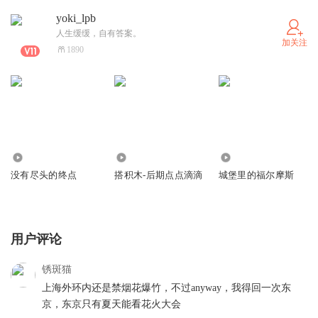
yoki_lpb
人生缓缓，自有答案。
加关注
1890
20.32万
679
2239
没有尽头的终点
搭积木-后期点点滴滴
城堡里的福尔摩斯
用户评论
锈斑猫
上海外环内还是禁烟花爆竹，不过anyway，我得回一次东
京，东京只有夏天能看花火大会