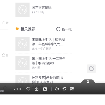
国产方言说唱
19.9万
赞
相关推荐
换一批
李哪吒上学记｜稀里糊
涂一年级&神神气气二年
级
东海小学广播站
赞
米小圈上学记:一二三年
级 | 畅销出版物
米小圈
神秘复苏|悬疑惊悚|灵
异|多人有声剧
北冥有声
1
x
1.0
:00
摸金天师【第一季】
（紫襟演播）