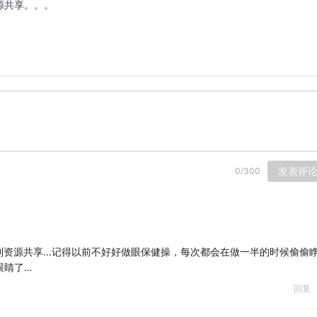
源共享。。。
发表评
0
/
300
到资源共享…记得以前不好好做眼保健操，每次都会在做一半的时候偷偷
眼睛了…
回复