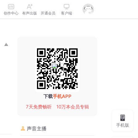
创作中心
有声出版
开通会员
客户端
下载
手机APP
7天免费畅听
10万本会员专辑
手机版
声音主播