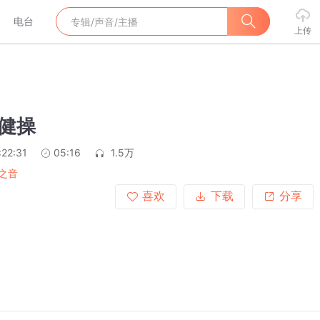
电台
上传
保健操
:22:31
05:16
1.5万
之音
喜欢
下载
分享