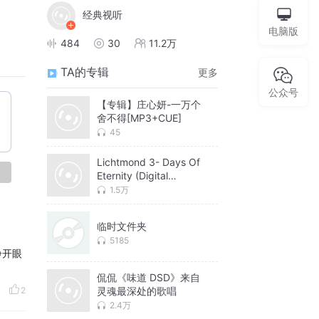
经典视听
电脑版
484
30
11.2万
TA的专辑
更多
公众号
【专辑】庄心妍-一万个
舍不得[MP3+CUE]
45
Lichtmond 3- Days Of
论
Eternity (Digital
Edition)(2014)
1.5万
临时文件夹
5185
睁开眼
侃侃《味道 DSD》来自
灵魂最深处的歌唱
2
2.4万