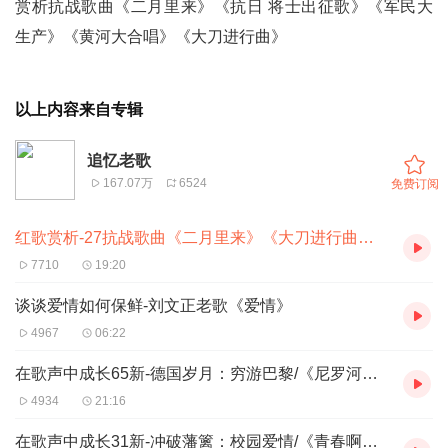
赏析抗战歌曲《二月里来》《抗日 将士出征歌》《军民大
生产》《黄河大合唱》《大刀进行曲》
以上内容来自专辑
追忆老歌
167.07万
6524
免费订阅
红歌赏析-27抗战歌曲《二月里来》《大刀进行曲》等
7710
19:20
谈谈爱情如何保鲜-刘文正老歌《爱情》
4967
06:22
在歌声中成长65新-德国岁月：穷游巴黎/《尼罗河畔的歌声》《相思河畔》《铃儿响叮
4934
21:16
在歌声中成长31新-冲破藩篱：校园爱情/《青春啊青春》《永远和你在一道》