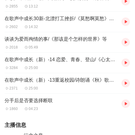
2855
13:12
在歌声中成长30新-北漂打工挫折/《莫愁啊莫愁》《朋友抱一抱》
2602
14:32
谈谈为爱而殉情的事/《那该是个怎样的世界》等
2018
05:49
在歌声中成长（新）-14 恋爱、青春、登山/《心太软》《爱的路上千万里》《我心永恒》
3284
25:00
在歌声中成长（新）-13重返校园/诗朗诵《秋》歌曲《爱情》《一个女孩名叫婉君》
2371
25:00
分手后是否要选择断联
1860
04:23
主播信息