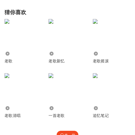
猜你喜欢
2637
546
1207
老歌
老歌新忆
老歌摇滚
1.14万
236
1.37万
老歌清唱
一首老歌
追忆笔记