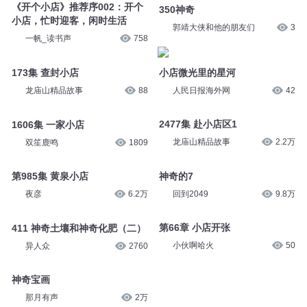
《开个小店》推荐序002：开个
350神奇
小店，忙时迎客，闲时生活
郭靖大侠和他的朋友们
3
一帆_读书声
758
小店微光里的星河
173集 查封小店
人民日报海外网
42
龙庙山精品故事
88
2477集 赴小店区1
1606集 一家小店
龙庙山精品故事
2.2万
双笙鹿鸣
1809
神奇的7
第985集 黄泉小店
回到2049
9.8万
夜彦
6.2万
第66章 小店开张
411 神奇土壤和神奇化肥（二）
小伙啊哈火
50
异人众
2760
神奇宝画
那月有声
2万