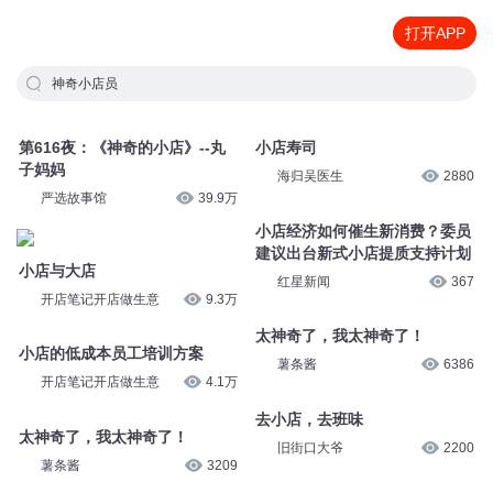
打开APP
神奇小店员
第616夜：《神奇的小店》--丸
小店寿司
子妈妈
海归吴医生
2880
严选故事馆
39.9万
小店经济如何催生新消费？委员
建议出台新式小店提质支持计划
小店与大店
红星新闻
367
开店笔记开店做生意
9.3万
太神奇了，我太神奇了！
小店的低成本员工培训方案
薯条酱
6386
开店笔记开店做生意
4.1万
去小店，去班味
太神奇了，我太神奇了！
旧街口大爷
2200
薯条酱
3209