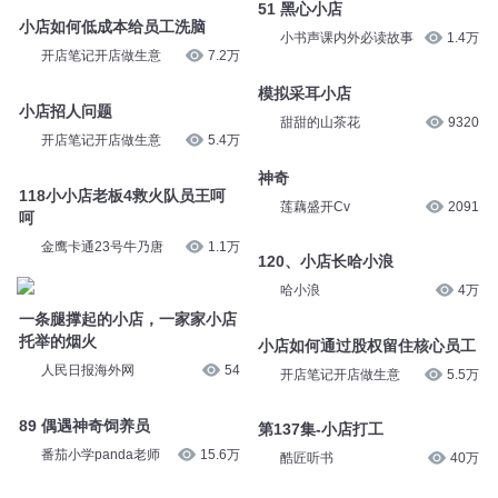
51 黑心小店
小店如何低成本给员工洗脑
小书声课内外必读故事
1.4万
开店笔记开店做生意
7.2万
模拟采耳小店
小店招人问题
甜甜的山茶花
9320
开店笔记开店做生意
5.4万
神奇
118小小店老板4救火队员王呵
莲藕盛开Cv
2091
呵
金鹰卡通23号牛乃唐
1.1万
120、小店长哈小浪
哈小浪
4万
一条腿撑起的小店，一家家小店
托举的烟火
小店如何通过股权留住核心员工
人民日报海外网
54
开店笔记开店做生意
5.5万
89 偶遇神奇饲养员
第137集-小店打工
番茄小学panda老师
15.6万
酷匠听书
40万