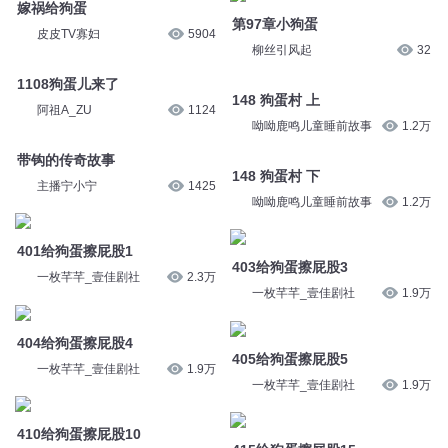
主播拾一
789
主播拾一
781
第97章小狗蛋
嫁祸给狗蛋
柳丝引风起
32
皮皮TV寡妇
5904
148 狗蛋村 上
1108狗蛋儿来了
呦呦鹿鸣儿童睡前故事
1.2万
阿祖A_ZU
1124
148 狗蛋村 下
带钩的传奇故事
呦呦鹿鸣儿童睡前故事
1.2万
主播宁小宁
1425
403给狗蛋擦屁股3
401给狗蛋擦屁股1
一枚芊芊_壹佳剧社
1.9万
一枚芊芊_壹佳剧社
2.3万
405给狗蛋擦屁股5