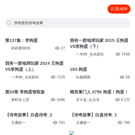
打开APP
李狗蛋的传奇故事
第137集：李狗蛋
我有一群地球玩家 2015 王狗蛋
VS李狗蛋（下）
莉莉萱0826
27
一木Mr_仓央剧社
7438
我有一群地球玩家 2014 王狗蛋
VS李狗蛋（上）
183-狗蛋
一木Mr_仓央剧社
7135
白杨困困
58
精灵掌门人 0796 狗蛋！狗蛋！
第34章 李狗蛋智取敌
京大金_白玉京
6.2万
来时衣上芸
1096
【传奇故事】白盘传奇_1
【传奇故事】白盘传奇_2