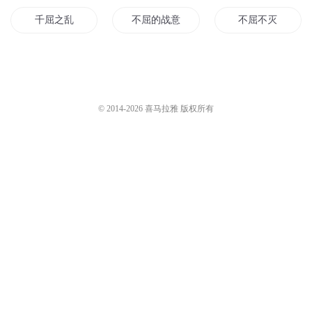
千屈之乱
不屈的战意
不屈不灭
跪下叫女王
不屈破神
男儿不屈于天
不屈的道心
我有一剑仙人跪
屈尊的英雄
© 2014-
2026
喜马拉雅 版权所有
不屈的少年
不屈王朝
重生末世女王帝少
不屈的神话
不屈行动
自尊的屈辱
不屈武神
不屈是神