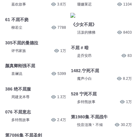
嘉欢故事
3.8万
珊姗莱迟
1104
61 不屈不挠
《少女不屈》
柳若尘
7788
活泼的狒狒
8403
305不屈的曼德拉
不屈 # 暗
评书家族
1万
是乔安昂
83
颜真卿刚强不屈
1482.宁死不屈
喜斓说
5399
魔声小白
8.2万
386 绝不屈服
528 宁死不屈
周建龙本尊
1.3万
多特熊故事
1万
076 不屈意志
第1980集 不屈战牛
多特熊故事
2.4万
悦音涟漪丶不倾
30.2万
第7086集 不屈圣剑