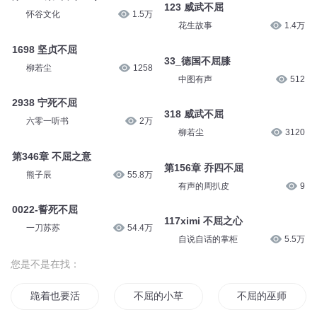
123 威武不屈
怀谷文化
1.5万
花生故事
1.4万
1698 坚贞不屈
33_德国不屈膝
柳若尘
1258
中图有声
512
2938 宁死不屈
318 威武不屈
六零一听书
2万
柳若尘
3120
第346章 不屈之意
第156章 乔四不屈
熊子辰
55.8万
有声的周扒皮
9
0022-誓死不屈
117ximi 不屈之心
一刀苏苏
54.4万
自说自话的掌柜
5.5万
您是不是在找：
跪着也要活着
不屈的小草
不屈的巫师们