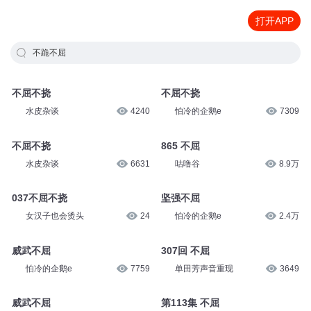
打开APP
不跪不屈
不屈不挠
不屈不挠
水皮杂谈
4240
怕冷的企鹅e
7309
不屈不挠
865 不屈
水皮杂谈
6631
咕噜谷
8.9万
037不屈不挠
坚强不屈
女汉子也会烫头
24
怕冷的企鹅e
2.4万
威武不屈
307回 不屈
怕冷的企鹅e
7759
单田芳声音重现
3649
威武不屈
第113集 不屈